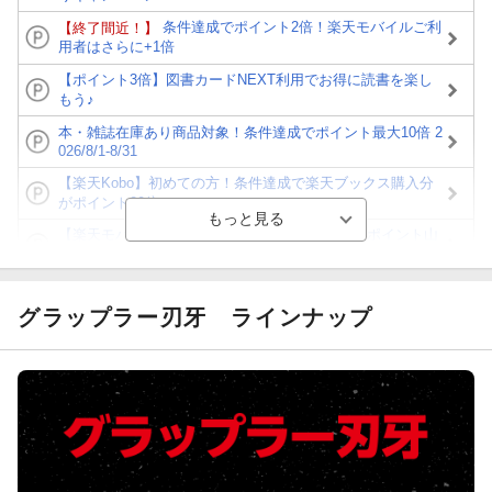
条件達成でポイント2倍！楽天モバイルご利
【終了間近！】
用者はさらに+1倍
【ポイント3倍】図書カードNEXT利用でお得に読書を楽し
もう♪
本・雑誌在庫あり商品対象！条件達成でポイント最大10倍 2
026/8/1-8/31
【楽天Kobo】初めての方！条件達成で楽天ブックス購入分
がポイント20倍
【楽天モバイルご利用者限定】条件達成で100万ポイント山
分け！
【Rakuten Fashion×楽天ブックス】条件達成で10万ポイン
ト山分け
グラップラー刃牙
ラインナップ
【スタンプカード】楽天ポイントもらえる＆抽選で豪華景品
が当たる！
エントリー＆3,000円以上購入で無料データSIM（3GB/月プ
ラン）が当たる！
楽天モバイル紹介キャンペーンの拡散で300円OFFクーポン
進呈