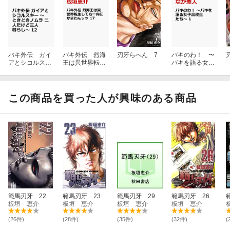
バキ外伝 ガイ
バキ外伝 烈海
刃牙らへん 7
バキのわ！ 〜
アとシコルスキ
王は異世界転生
バキを語る女子
ー 〜ときどき
しても一向にか
高校生たち〜
ノムラ 二人だ
まわんッッ 17
1
けど三人暮ら
し〜 12
この商品を買った人が興味のある商品
範馬刃牙 22
範馬刃牙 23
範馬刃牙 29
範馬刃牙 26
板垣 恵介
板垣 恵介
板垣 恵介
板垣 恵介
(26件)
(28件)
(35件)
(32件)
(