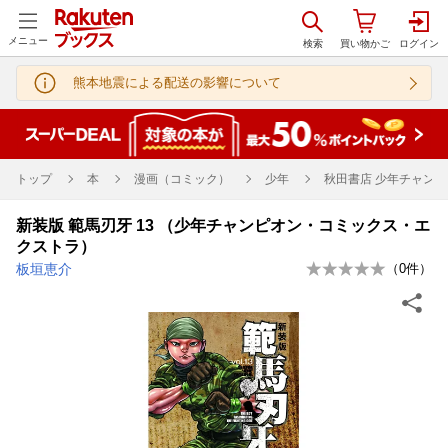
メニュー
熊本地震による配送の影響について
トップ
本
漫画（コミック）
少年
秋田書店 少年チャンピ
新装版 範馬刃牙 13 （少年チャンピオン・コミックス・エ
クストラ）
板垣恵介
（
0
件）