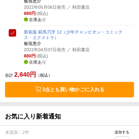
板垣恵介
2022年05月06日発売
／ 秋田書店
880
円
(税込)
在庫あり
新装版 範馬刃牙 12
（少年チャンピオン・コミック
ス・エクストラ）
板垣恵介
2022年04月07日発売
／ 秋田書店
880
円
(税込)
在庫あり
2,640
円
合計
（税込）
3点とも買い物かごに入れる
お気に入り新着通知
未追加：
2
件
追加する