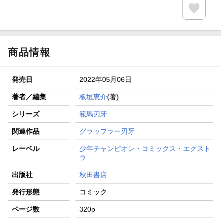
商品情報
発売日
2022年05月06日
著者／編集
板垣恵介
(著)
シリーズ
範馬刃牙
関連作品
グラップラー刃牙
レーベル
少年チャンピオン・コミックス・エクスト
ラ
出版社
秋田書店
発行形態
コミック
ページ数
320p