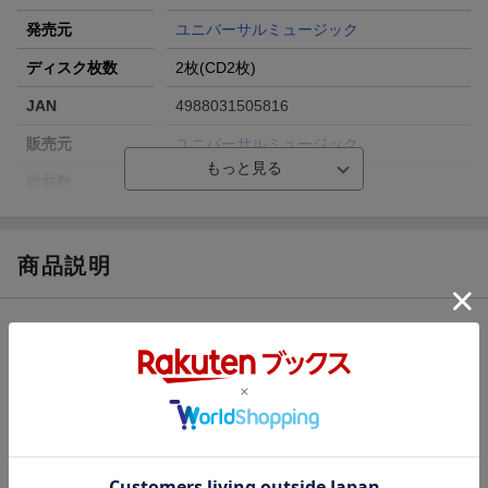
発売元
ユニバーサルミュージック
ディスク枚数
2枚(CD2枚)
JAN
4988031505816
販売元
ユニバーサルミュージック
総曲数
14／8(アルバム)
収録時間
54分54秒／33分48秒
品番
UPCY-7777/8
商品説明
洋題
LIFE SONG
収録曲
曲目タイトル：
[Disc1]
『Life Song』／CD
アーティスト：朝倉さや
曲目タイトル：