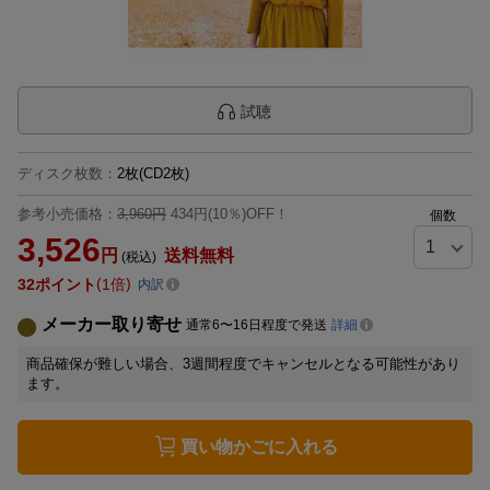
試聴
ディスク枚数
：
2枚(CD2枚)
参考小売価格：
3,960円
434円(10％)OFF！
個数
3,526
円
送料無料
(税込)
32
ポイント
1倍
内訳
メーカー取り寄せ
通常6〜16日程度で発送
詳細
商品確保が難しい場合、3週間程度でキャンセルとなる可能性があり
ます。
買い物かごに入れる