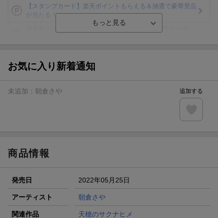
【スタンプカード】楽天ポイントもらえる＆抽選で豪華景品
が当たる！
楽天モバイル紹介キャンペーンの拡散で300円OFFクーポン
進呈
条件達成で楽天限定・宝塚歌劇 宙組貸切公演ペアチケット
が当たる
お気に入り新着通知
エントリー＆条件達成で『鬼滅の刃』オリジナルきんちゃく
袋が当たる！
未追加：
朝倉さや
追加する
【楽天24】日用品の楽天24と楽天ブックス買いまわりでク
ーポン★
【楽天市場】対象のUlike製品ご購入で2,000ポイント！
商品情報
発売日
2022年05月25日
アーティスト
朝倉さや
関連作品
天穂のサクナヒメ