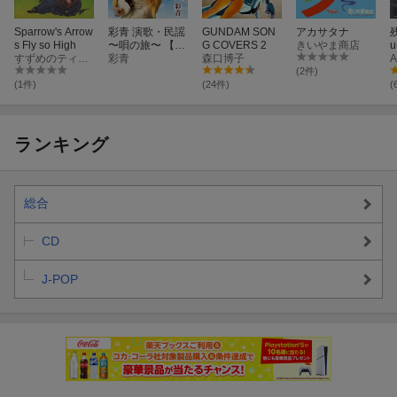
Sparrow's Arrow
彩青 演歌・民謡
GUNDAM SON
アカサタナ
s Fly so High
〜唄の旅〜 【北
G COVERS 2
きいやま商店
u
すずめのティアーズ
日本・東日本
彩青
森口博子
u
A
篇】
(2件)
(1件)
(24件)
(
ランキング
総合
CD
J-POP