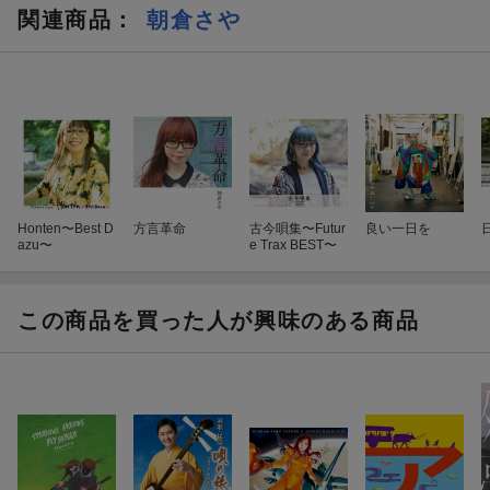
関連商品
：
朝倉さや
Honten〜Best D
方言革命
古今唄集〜Futur
良い一日を
azu〜
e Trax BEST〜
この商品を買った人が興味のある商品