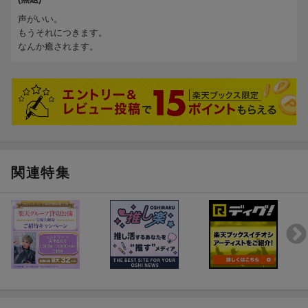
1.
飾りじゃないのよ涙は
[3:26]
声がいい。
2.
異邦人
[3:04]
もうそれにつきます。
3.
なすてだべ feat.テツandトモ
[5:17]
なんか癒されます。
4.
島唄
[4:38]
5.
島人ぬ宝
[5:16]
6.
さよなら大好きな人
[3:57]
7.
時の流れに身をまかせ
[4:01]
8.
童神〜ヤマトグチ〜
[4:04]
試聴のしかた
関連特集