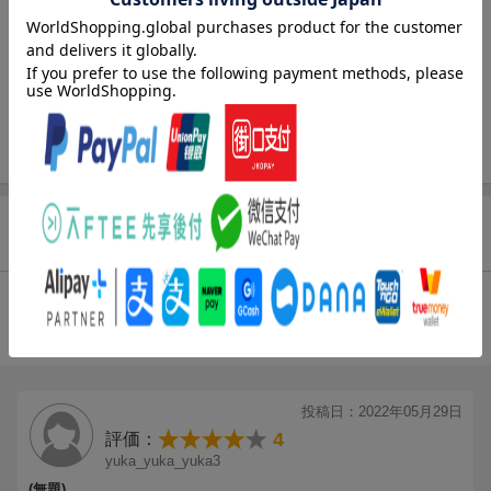
1.
1
[1:42]
2.
ライフソング -Life Song-
[4:05]
3.
ニワトリ
[4:26]
4.
山商
[4:47]
5.
ラ・フランス〜おフランスを添えて〜
[3:13]
6.
下北沢
[5:15]
7.
ヤナト田植唄・巫 かみなぎ -Future Trax-
[4:31]
8.
生きる
[4:21]
商品レビュー
9.
最上川舟唄 -Life Song-
[3:34]
10.
からめ節 -Last Song-
[4:58]
11.
おはら節 -Life Song-
[3:14]
総合評価：
12.
グラシアス・メヒコ
[3:45]
条件に満たないため、評価は表示できません。
13.
ドンドンパーンカレー
[3:10]
14.
ハムスター(伝説生物)
[3:46]
[Disc2]
投稿日：2022年05月29日
『Life Song』／CD
4
評価：
アーティスト：朝倉さや
yuka_yuka_yuka3
曲目タイトル：
(無題)