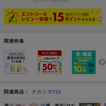
降りかかる災難の中で驚愕の事実を知る！
まだレビューがありません。
『ニコニコ静画』『コミックボーダー』SNS他で話題沸騰！
賞金稼ぎ（勇者）とマフィア（魔王）が斬り合う現代異能バトル!!
注目度急上昇のモンスターコンテンツ・緊迫の第2巻
（著者）
関連特集
漫画：ナカシマ723
漫画家。コミカライズを手がける『勇者のクズ』は完全個人制
作・流通にも関わらず1巻だけで累計5000部以上を売り上げ、
【次にくるマンガ大賞】2年連続ノミネート。
原作：ロケット商会
「第1回カクヨムweb小説コンテスト」現代アクション部門で大賞
を受賞した小説、『勇者のクズ』でデビュー。近作に『勇者刑に
処す 懲罰勇者9004隊刑務記録』（KADOKAWA）など。
関連商品
：
ナカシマ723