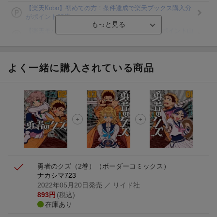
【楽天Kobo】初めての方！条件達成で楽天ブックス購入分
がポイント20倍
【楽天モバイルご利用者限定】条件達成で100万ポイント山
分け！
【Rakuten Fashion×楽天ブックス】条件達成で10万ポイン
ト山分け
よく一緒に購入されている商品
【スタンプカード】楽天ポイントもらえる＆抽選で豪華景品
が当たる！
エントリー＆3,000円以上購入で無料データSIM（3GB/月プ
ラン）が当たる！
楽天モバイル紹介キャンペーンの拡散で300円OFFクーポン
進呈
勇者のクズ（2巻）
（ボーダーコミックス）
ナカシマ723
2022年05月20日発売
／ リイド社
893
円
(税込)
在庫あり