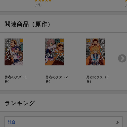
(7)
(5)
(3件)
(
関連商品（原作）
勇者のクズ（1
勇者のクズ（2
勇者のクズ（3
巻）
巻）
巻）
ランキング
総合