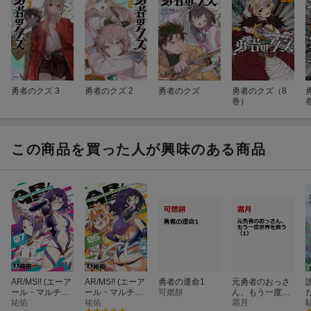
勇者のクズ 3
勇者のクズ 2
勇者のクズ
勇者のクズ（8
巻）
この商品を買った人が興味のある商品
AR/MS!! (エーア
AR/MS!! (エーア
勇者の運命1
元勇者のおっさ
ール・マルチプ
ール・マルチプ
可燃餅
ん、もう一度世
ルサヴァイヴ)
祐佑
ルサヴァイヴ)
祐佑
界を救う（1）
霜月