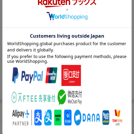
著者／編集
ナカシマ723
(絵) ,
ロケット商会
(原著)
シリーズ
勇者のクズ
関連作品
勇者のクズ
レーベル
ボーダーコミックス
出版社
リイド社
発行形態
コミック
ページ数
216p
ISBN
9784845861231
商品説明
内容紹介（JPROより）