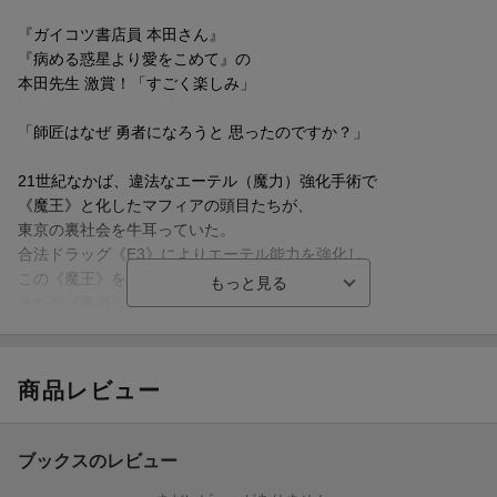
『ガイコツ書店員 本田さん』
『病める惑星より愛をこめて』の
本田先生 激賞！「すごく楽しみ」
「師匠はなぜ 勇者になろうと 思ったのですか？」
21世紀なかば、違法なエーテル（魔力）強化手術で
《魔王》と化したマフィアの頭目たちが、
東京の裏社会を牛耳っていた。
合法ドラッグ《E3》によりエーテル能力を強化し、
この《魔王》を狩る合法の賞金稼ぎ、
それが《勇者》であるーーー
フリーランスの《勇者》
ヤシロの元に押しかけてきたのは、
商品レビュー
偶然助けた勇者見習い・城ヶ峰。
彼女の病的なゴリ押しで
なし崩し的に3人の勇者見習い女子高生の
ブックスのレビュー
師匠をやるハメになった勇者・ヤシロは、