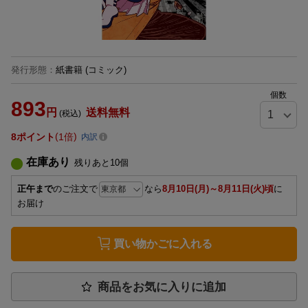
発行形態
：
紙書籍
(コミック)
個数
893
円
送料無料
(税込)
8
ポイント
1倍
内訳
在庫あり
残りあと
10
個
正午まで
のご注文で
なら
8月10日(月)～8月11日(火)頃
に
お届け
買い物かごに入れる
商品をお気に入りに追加