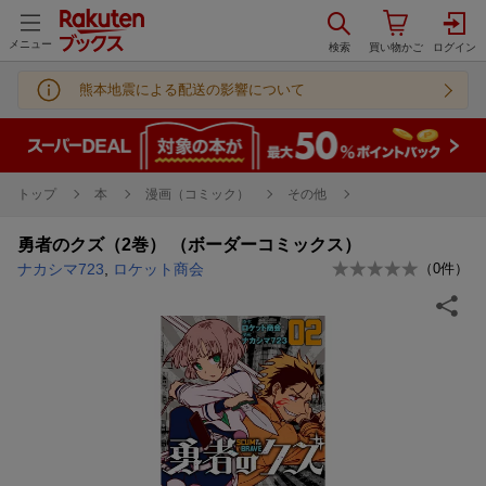
メニュー
熊本地震による配送の影響について
トップ
本
漫画（コミック）
その他
勇者のクズ（2巻） （ボーダーコミックス）
ナカシマ723
,
ロケット商会
（
0
件）