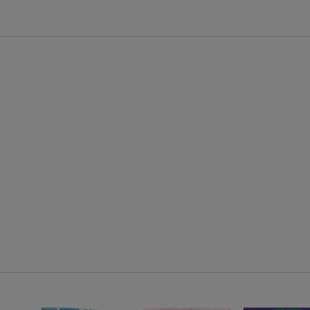
エントリー＆条件達成で『鬼滅の刃』オリジナルきんちゃく袋が当たる！
【楽天24】日用品の楽天24と楽天ブックス買いまわりでクーポン★
【楽天ミュージック】200円OFFクーポン！初回30日無料音楽聴き放題♪