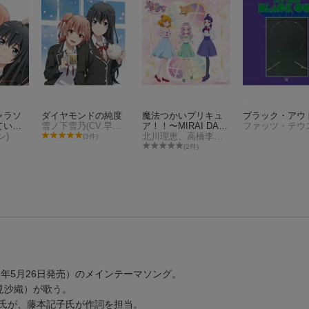
ャラソ
ダイヤモンドの純度
魔法つかいプリキュ
ブラック・アウ
てい
雪ノ下雪乃(CV.早見沙織)&由比ヶ浜結衣(CV.東山奈央)
ア！！〜MIRAI DAY
ン)
S〜主題歌シングル
北川理恵、高橋李依、堀江由衣、早見沙織
(3件)
【通常盤】
(2件)
年5月26日発売）のメインテーマソング。
見沙織）が歌う。
氏が、藤本記子氏が作詞を担当。