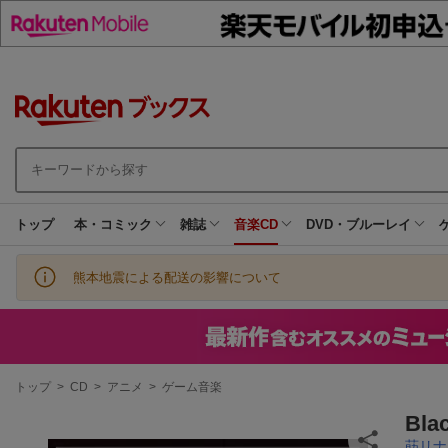
トップ
本・コミック
雑誌
音楽CD
DVD・ブルーレイ
熊本地震による配送の影響について
現
トップ
>
CD
>
アニメ
>
ゲーム音楽
在
地
Bl
莇リナ