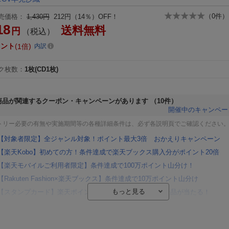
（
0
件）
売価格：
1,430円
212円（14％）OFF！
18
送料無料
円
（税込）
イント
1倍
内訳
ク枚数
：
1枚(CD1枚)
商品が関連するクーポン・キャンペーンがあります
（10件）
開催中のキャンペー
トリー必要の有無や実施期間等の各種詳細条件は、必ず各説明頁でご確認ください
【対象者限定】全ジャンル対象！ポイント最大3倍 おかえりキャンペーン
【楽天Kobo】初めての方！条件達成で楽天ブックス購入分がポイント20倍
【楽天モバイルご利用者限定】条件達成で100万ポイント山分け！
【Rakuten Fashion×楽天ブックス】条件達成で10万ポイント山分け
【スタンプカード】楽天ポイントもらえる＆抽選で豪華景品が当たる！
楽天モバイル紹介キャンペーンの拡散で300円OFFクーポン進呈
条件達成で楽天限定・宝塚歌劇 宙組貸切公演ペアチケットが当たる