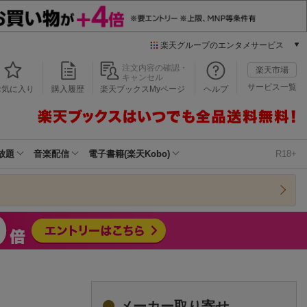
楽天グループのエンタメサービス
本/ゲーム/CD/DVD
注文内容の確認・
楽天市場
キャンセル
楽天ブックス
サービス一覧
お気に入り
購入履歴
楽天ブックスMyページ
ヘルプ
電子書籍
楽天Kobo
雑誌読み放題
楽天マガジン
放題
音楽配信
電子書籍(楽天Kobo)
R18+
音楽配信
楽天ミュージック
動画配信
楽天TV
動画配信ガイド
Rakuten PLAY
無料テレビ
Rチャンネル
チケット
メーカー取り寄せ