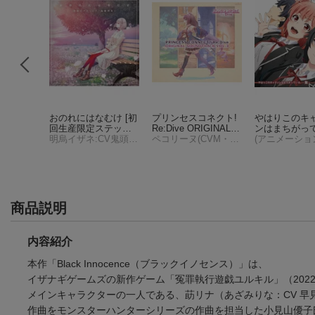
＋DVD)
おのれにはなむけ [初
プリンセスコネクト!
やはりこのキ
回生産限定ステッカ
Re:Dive ORIGINAL S
ンはまちがっ
ー付]
明烏イザネ:CV鬼頭明里
OUNDTRACK VOL.3
ペコリーヌ(CVM・A・O)、コッコロ(CV伊藤美来)、キャル(CV立花理香)
る。集
(アニメーショ
件)
商品説明
内容紹介
本作「Black Innocence（ブラックイノセンス）」は、
イザナギゲームズの新作ゲーム「冤罪執行遊戯ユルキル」（2022
メインキャラクターの一人である、莇リナ（あざみりな：CV 早
作曲をモンスターハンターシリーズの作曲を担当した小見山優子