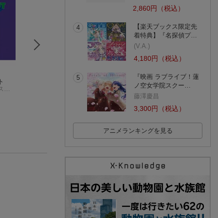
2,860円（税込）
【楽天ブックス限定先
4
着特典】『名探偵プ…
(V.A.)
4,180円（税込）
『映画 ラブライブ！蓮
5
ト
IN BLACK
ブラック・レディオ
BLACK LIST
ノ空女学院スクー…
ファッツ・テウスとグラント・グリーン
INKYMAP
+1
Acid Black Cherry
藤澤慶昌
ロバート・グラスパー・エクスペリメント
(3件)
3,300円（税込）
アニメランキングを見る