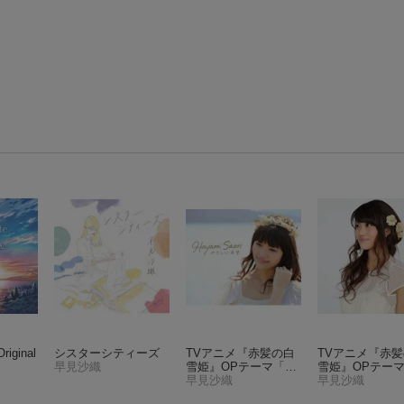
ginal
シスターシティーズ
TVアニメ『赤髪の白
TVアニメ『赤
早見沙織
雪姫』OPテーマ「や
雪姫』OPテー
さしい希望」
早見沙織
さしい希望」 (
早見沙織
盤)