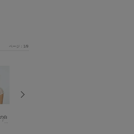
ページ：
1
/
9
髪の白
TVアニメ『サクガ
THE IDOLM@STER
夢の果てまで
マ「や
ン』オリジナルサウ
CINDERELLA MAST
早見沙織
アニメ
ンドトラック Endles
加藤達也
ER こいかぜ -彩ー
高垣楓(CV早見沙織)
s journey