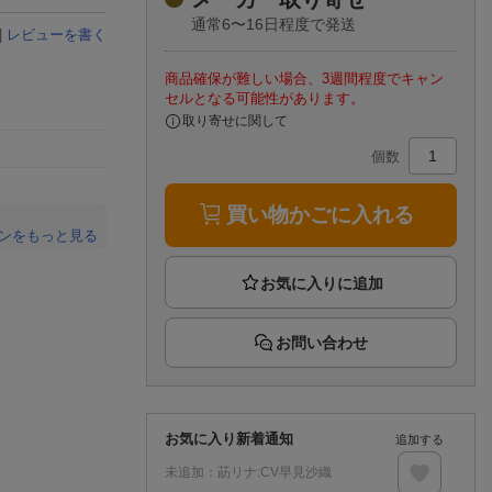
楽天チケット
通常6〜16日程度で発送
エンタメニュース
|
レビューを書く
推し楽
商品確保が難しい場合、3週間程度でキャン
セルとなる可能性があります。
取り寄せに関して
個数
買い物かごに入れる
ンをもっと見る
。
お問い合わせ
お気に入り新着通知
追加する
未追加：
莇リナ:CV早見沙織