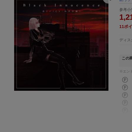
参考小
1,2
11
ポ
ディス
この
※エン