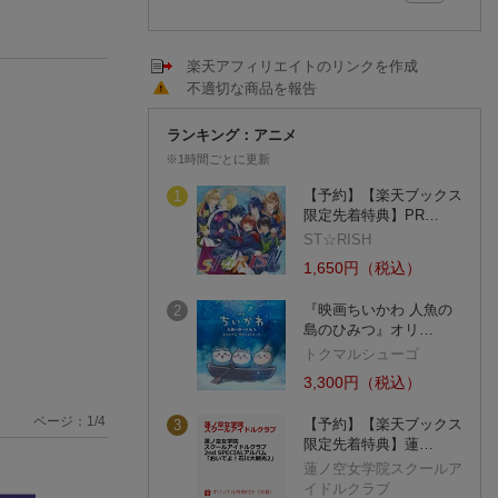
楽天アフィリエイトのリンクを作成
不適切な商品を報告
ランキング：アニメ
※1時間ごとに更新
【予約】【楽天ブックス
1
限定先着特典】PR…
ST☆RISH
1,650円（税込）
『映画ちいかわ 人魚の
2
島のひみつ』オリ…
トクマルシューゴ
3,300円（税込）
ページ：
1
/
4
【予約】【楽天ブックス
3
限定先着特典】蓮…
蓮ノ空女学院スクールア
イドルクラブ