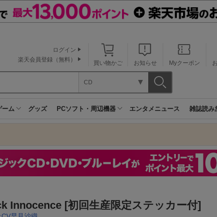
ログイン
楽天会員登録（無料）
買い物かご
お知らせ
Myクーポン
CD
ゲーム
グッズ
PCソフト・周辺機器
エンタメニュース
雑誌読み
ack Innocence [初回生産限定ステッカー付]
:CV早見沙織