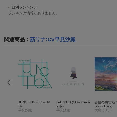
日別ランキング
ランキング情報がありません。
関連商品
：
莇リナ:CV早見沙織
 劇場
JUNCTION (CD＋DV
GARDEN (CD＋Blu-ra
赤髪の白雪姫 Ori
ナル・サ
D)
y 盤)
Soundtrack
ック
早見沙織
早見沙織
大島ミチル