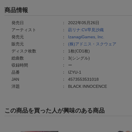
商品情報
発売日
：
2022年05月26日
アーティスト
：
莇リナ:CV早見沙織
発売元
：
IzanagiGames, Inc.
販売元
：
(株)アドニス・スクウェア
ディスク枚数
：
1枚(CD1枚)
総曲数
：
3(シングル)
収録時間
：
ー
品番
：
IZYU-1
JAN
：
4573553531018
洋題
：
BLACK INNOCENCE
この商品を買った人が興味のある商品