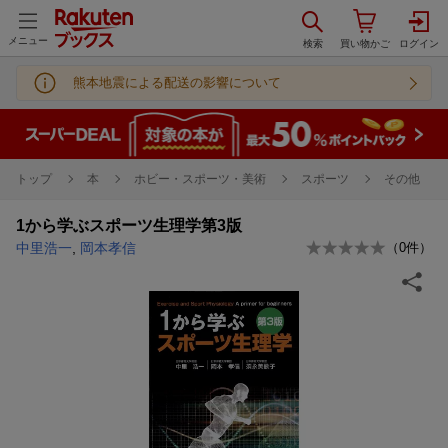
メニュー
熊本地震による配送の影響について
トップ
本
ホビー・スポーツ・美術
スポーツ
その他
1から学ぶスポーツ生理学第3版
中里浩一
,
岡本孝信
（
0
件）