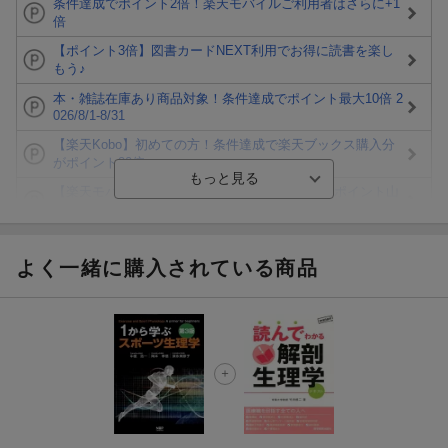
条件達成でポイント2倍！楽天モバイルご利用者はさらに+1
倍
【ポイント3倍】図書カードNEXT利用でお得に読書を楽し
もう♪
本・雑誌在庫あり商品対象！条件達成でポイント最大10倍 2
026/8/1-8/31
【楽天Kobo】初めての方！条件達成で楽天ブックス購入分
がポイント20倍
【楽天モバイルご利用者限定】条件達成で100万ポイント山
分け！
【Rakuten Fashion×楽天ブックス】条件達成で10万ポイン
ト山分け
よく一緒に購入されている商品
【スタンプカード】楽天ポイントもらえる＆抽選で豪華景品
が当たる！
エントリー＆3,000円以上購入で無料データSIM（3GB/月プ
ラン）が当たる！
楽天モバイル紹介キャンペーンの拡散で300円OFFクーポン
進呈