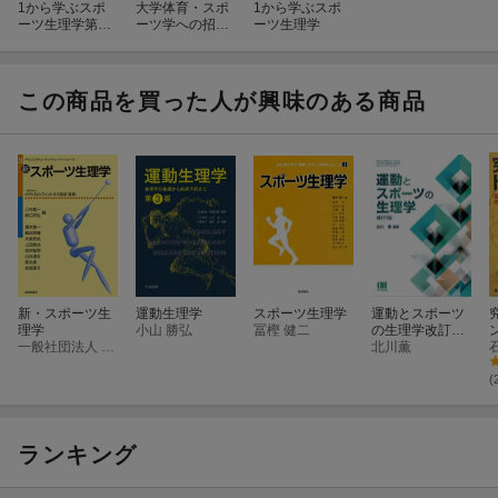
1から学ぶスポ
大学体育・スポ
1から学ぶスポ
ーツ生理学第2
ーツ学への招待
ーツ生理学
版
ワークブック
この商品を買った人が興味のある商品
新・スポーツ生
運動生理学
スポーツ生理学
運動とスポーツ
理学
小山 勝弘
冨樫 健二
の生理学改訂4
一般社団法人 メディカル・フィットネス協会
版
北川薫
(
ランキング