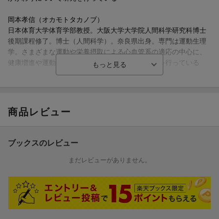
岡本孝信（オカモトタカノブ）
日本体育大学体育学部教授。大阪大学大学院人間科学研究科博士
後期課程修了。博士（人間科学）。奈良県出身。専門は運動生理
学。さまざまな運動や栄養摂取による心血管系の適応の中心に、
健康増進や運動パフォーマンス向上に資する研究を行っている
須永美歌子（スナガミカコ）
日本体育大学児童スポーツ教育学部教授。日本体育大学大学院体
育科学研究科博士前期課程修了。博士（医学）。埼玉県出身。専
商品レビュー
門は運動生理学。運動刺激に対する生理反応の男女差や月経周期
の影響について研究を行っている（本データはこの書籍が刊行さ
れた当時に掲載されていたものです）
ブックスのレビュー
まだレビューがありません。