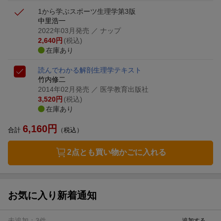
1から学ぶスポーツ生理学第3版
中里浩一
2022年03月発売
／ ナップ
2,640
円
(税込)
在庫あり
読んでわかる解剖生理学
テキスト
竹内修二
2014年02月発売
／ 医学教育出版社
3,520
円
(税込)
在庫あり
6,160
円
合計
（税込）
2点とも買い物かごに入れる
お気に入り新着通知
未追加：
3
件
追加する