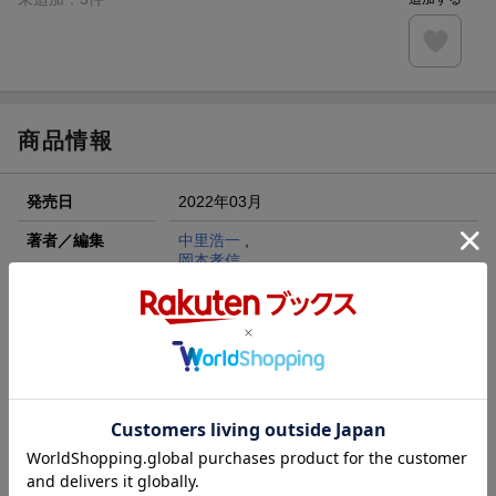
商品情報
発売日
2022年03月
著者／編集
中里浩一
,
岡本孝信
シリーズ
1から学ぶスポーツ生理学
出版社
ナップ
発行形態
単行本
ページ数
196p
ISBN
9784905168706