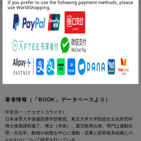
商品説明
目次（「BOOK」データベースより）
恒常性を維持しようとするからだとスポーツ／スポーツ生理学の
化学的基礎１-炭水化物、脂質、タンパク質／スポーツ生理学の化
学的基礎２-ＡＴＰ合成／骨格筋の構造と働き／神経組織とスポー
ツ／呼吸器系とスポーツ／循環器系とスポーツ／内分泌系とスポ
ーツ／体液・血液とスポーツ／スポーツとウエイトコントロール
／外的要因とスポーツ／内的要因とスポーツ／女性とスポーツ
著者情報（「BOOK」データベースより）
中里浩一（ナカザトコウイチ）
日本体育大学保健医療学部教授。東京大学大学院総合文化研究科
博士後期課程修了。博士（学術）。鹿児島県出身。専門は運動生
理・生化学。動物や細胞を中心に運動・栄養と筋骨格系組織との
かかわりについて研究を行っている