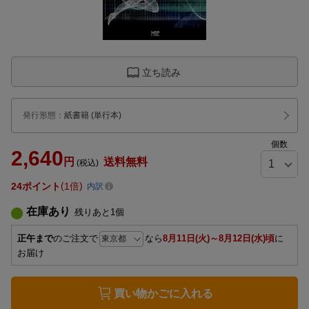
立ち読み
発行形態
：
紙書籍
(単行本)
個数
2,640
円
送料無料
(税込)
24
ポイント
1倍
内訳
在庫あり
残りあと
1
個
正午まで
のご注文で
なら
8月11日(火)～8月12日(水)頃
に
お届け
買い物かごに入れる