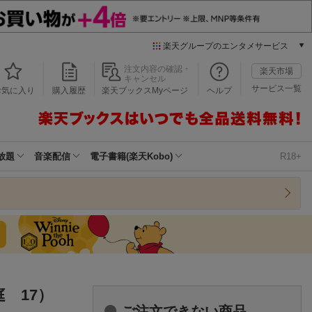
楽天グループのエンタメサービス
本/ゲーム/CD/DVD
注文内容の確認・
楽天市場
キャンセル
楽天ブックス
サービス一覧
お気に入り
購入履歴
楽天ブックスMyページ
ヘルプ
電子書籍
楽天Kobo
雑誌読み放題
楽天マガジン
放題
音楽配信
電子書籍(楽天Kobo)
R18+
音楽配信
楽天ミュージック
動画配信
楽天TV
動画配信ガイド
Rakuten PLAY
無料テレビ
Rチャンネル
 17）
チケット
ご注文できない商品