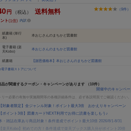
40
（
9
件）
送料無料
円
（税込）
イント
1倍
内訳
紙書籍
(単行
本おじさんのまちかど図書館
本)
電子書籍
(楽
本おじさんのまちかど図書館
天Kobo)
紙書籍
【謝恩価格本】本おじさんのまちかど図書館
bo電子書籍ストアについて
商品が関連するクーポン・キャンペーンがあります
（10件）
開催中のキャンペー
トリー必要の有無や実施期間等の各種詳細条件は、必ず各説明頁でご確認ください
【対象者限定】全ジャンル対象！ポイント最大3倍 おかえりキャンペーン
【ポイント3倍】図書カードNEXT利用でお得に読書を楽しもう♪
本・雑誌在庫あり商品対象！条件達成でポイント最大10倍 2026/8/1-8/31
【楽天Kobo】初めての方！条件達成で楽天ブックス購入分がポイント20倍