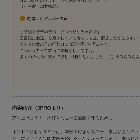
方についてのメッセージが込められた物語です。
（小説家 堀井拓馬）
小学校中学年の読書にぴったりな児童書です。
図書館に最近よく癒されている者としては、応援したくなるすyト
主人公の女の子の行動力には頭が下がる思いです。
こういう力って本当に素晴らしいですね。
多くの子供達に読んでほしい1冊に思いました。（まゆみんみんさん
内容紹介（JPROより）
声を上げよう！ 大好きなこの図書館を守るために──
インドに住むヤズミンは、本が大好きな女の子。本おじさんの〈
り、本おじさんは図書館を続けられなくなってしまう。本おじさ