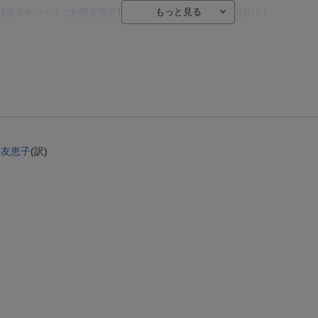
【楽天モバイルご利用者限定】条件達成で100万ポイント山分け！
【Rakuten Fashion×楽天ブックス】条件達成で10万ポイント山分け
【スタンプカード】楽天ポイントもらえる＆抽選で豪華景品が当たる！
楽天モバイル紹介キャンペーンの拡散で300円OFFクーポン進呈
条件達成で楽天限定・宝塚歌劇 宙組貸切公演ペアチケットが当たる
エントリー＆条件達成で『鬼滅の刃』オリジナルきんちゃく袋が当たる！
長友恵子
(訳)