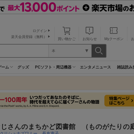
ログイン
楽天会員登録（無料）
買い物かご
お知らせ
Myクーポン
本
ゲーム
グッズ
PCソフト・周辺機器
エンタメニュース
雑誌読み
おじさんのまちかど図書館 （ものがたりの庭
クリシュナズワミー
,
長友恵子