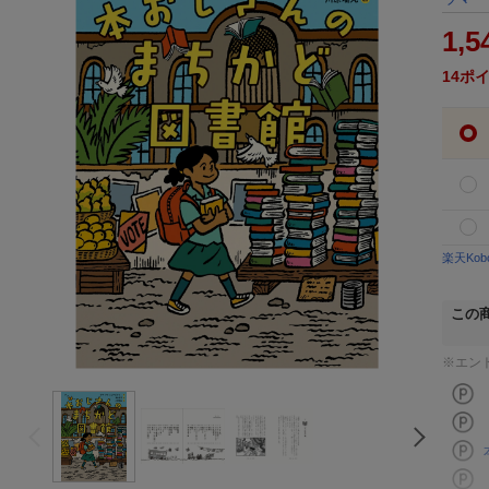
1,5
14
ポ
楽天Ko
この
※エン