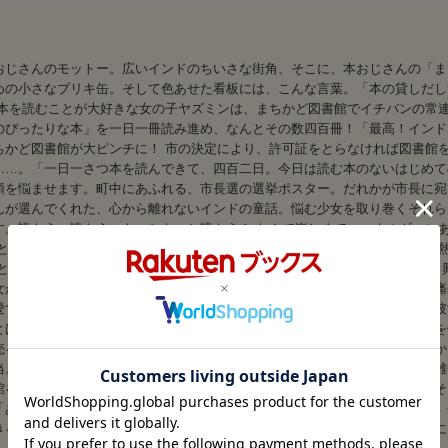
おじさんのモットー。広いインドのちいさな街角、そこに、本おじさんの「ま
めの小さなブリキ缶。そして色あせた看板には、こんな言葉。「本の貸しだし
 本を読むことが大好きな女の子ヤズミンは、まちかど図書館でイチバンの常
のぴったりな本」を一日一冊読み進め、なんとその数四百冊！「最高！インド
ちかど図書館が大ピンチに！ 市の決定により、許可証をとらなければ図書館
……。「一日一さつ本を読んできて、四百二日。今日は読む本のないはじめて
頭を悩ませます。町中にあふれる、市長選の選挙ポスター。だれかが市長に宛
んが選んでくれた、心から離れないインドの童話。悩む少女を取り巻くそれら
す。読もう、読もう、もっともっと読もう！ なんて楽しくて、エネルギーに
ことのために立ちあがり、おとなやその社会に堂々と立ち向かう。その姿に心
とに、問題なんてある？ おとなは、当選したら約束をやぶるの？なんにでも
女がいだくおとな社会に対する素朴な疑問は、あどけなさがありながらも、痛
愛するもののために戦う姿を読めば、誰しもいつの間にか、拳に力を入れて彼
とはなにもかもが違うインド文化もみどころです。山盛りの洋服の前、石炭を
売る、果物売り。クラクションを鳴らしまくるスクールバスに、道路をゆきか
当。細かな描写のひとつひとつにも異国情緒があふれ、インドの下町、その雑
館を守るために奮闘するヤズミンでしたが、どんな道にも困難はつきもの。そ
「あのとき、本おじさんは、ぴったりの日にぴったりの本だと教えてくれた。
きることを考えて行動を起こす。そんなヤズミンの姿勢に、これからの時代に