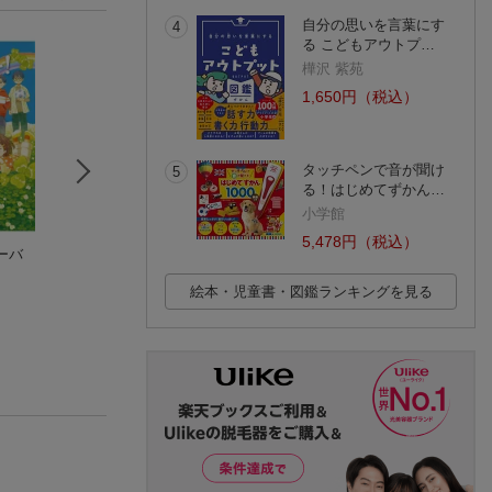
自分の思いを言葉にす
4
る こどもアウトプ…
樺沢 紫苑
1,650円（税込）
タッチペンで音が聞け
5
る！はじめてずかん…
小学館
5,478円（税込）
ーバ
クリスマスマーケッ
ムーミン谷のクリス
明日の国
トのふしぎなよる
マス
パ
たなか 鮎子
アレックス・ハリディ
(2件)
絵本・児童書・図鑑ランキングを見る
(18件)
(4件)