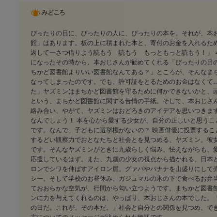
ぴったりの日に、ぴったりの人に、ぴったりの本を。それが、本
館」はあります。板の上に積まれた本と、寄付のお金を入れるた
返して一さつ借りよう読もう 読もう もっともっと読もう！」
になったその時から、本おじさんが勧めてくれる「ぴったりの日
ちかど図書館よりいい図書館なんてある？」ところが、そんなま
なってしまったのです。でも、許可証をとるためのお金はなくて
た」ヤズミンはまちかど図書館を守るために何かできないかと、
という、まちかど図書館に関する苦情の手紙。そして、本おじさ
絡み合い、やがて、ヤズミンはおどろきのアイデアを思いつきま
なんでしょう！ 本を心から愛する少女が、自分の正しいと思う
です。なんで、子どもに選挙権がないの？ 映画俳優に投票するこ
するどい観察力でおとなたちと社会とを見つめる、ヤズミン。彼
です。そんなヤズミンがときに九歳らしく悩み、怯えながらも、
応援しているはず。また、九歳の少女の視点から描かれる、日本
ロンでシワを伸ばすアイロン屋。グァバやバナナを山盛りにして
シー。そして学校のお昼休み、ガジュマルの木の下で食べるお弁
ておおらかな空気が、行間から匂い立つようです。まちかど図書
ンに力を与えてくれるのは、やっぱり、本おじさんの本でした。
の日だ。これが、その本だ。」社会と自分との関係を見つめ、で