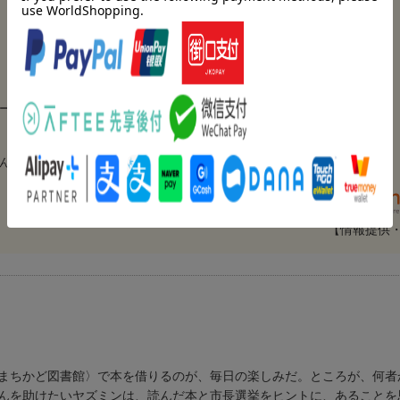
ーリーです。
 40代・大阪府 女の子11歳）
【情報提供
まちかど図書館〉で本を借りるのが、毎日の楽しみだ。ところが、何者
んを助けたいヤズミンは、読んだ本と市長選挙をヒントに、あることを