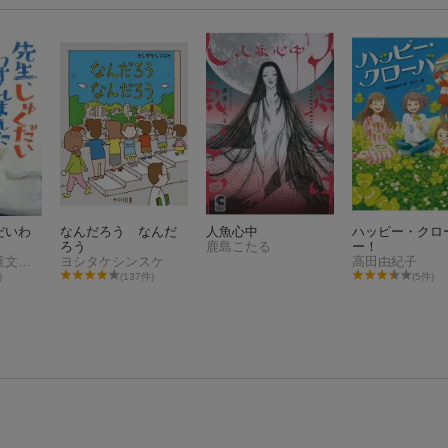
だいわ
なんだろう なんだ
人魚心中
ハッピー・クロ
ろう
鹿島こたる
ー！
山本悦子（児童文学）
ヨシタケシンスケ
高田由紀子
)
(137件)
(5件)