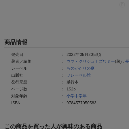
商品情報
発売日
：
2022年05月20日頃
著者／編集
：
ウマ・クリシュナズワミー
(著) ,
レーベル
：
ものがたりの庭
出版社
：
フレーベル館
発行形態
：
単行本
ページ数
：
152p
対象年齢
：
小学中学年
ISBN
：
9784577050583
この商品を買った人が興味のある商品