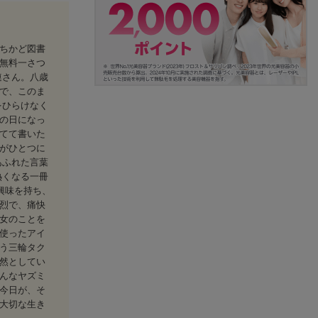
ちかど図書
無料一さつ
連さん。八歳
で、このま
をひらけなく
の日になっ
てて書いた
がひとつに
あふれた言葉
熱くなる一冊
興味を持ち、
烈で、痛快
女のことを
使ったアイ
う三輪タク
然としてい
んなヤズミ
今日が、そ
大切な生き