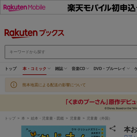
トップ
本・コミック
雑誌
音楽CD
DVD・ブルーレイ
熊本地震による配送の影響について
現
トップ
>
本
>
絵本・児童書・図鑑
>
児童書
>
児童書（外国）
在
地
本
ウマ・