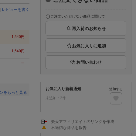
楽天チケット
エンタメニュース
|
レビューを書く
推し楽
ご注文いただけない商品に関して
再入荷のお知らせ
1,540
円
1,540
円
お問い合わせ
ー
お気に入り新着通知
追加する
ンをもっと見る
未追加：
2
件
。
楽天アフィリエイトのリンクを作成
不適切な商品を報告