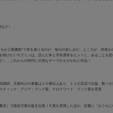
動など）…
まちかど図書館”で本を借りるのが、毎日の楽しみだ。ところが、何者か
を助けたいヤズミンは、読んだ本と市長選挙をヒントに、あることを思
ど）…これからの時代に大切なテーマがえがかれた作品！
院講師。児童向けの著書は２０冊以上あり、１１の言語で出版、数々の
スティック・アジア・ブック賞、クロスワード・ブック賞を受賞
書店）で産経児童出版文化賞ＪＲ賞を受賞したほか、訳書に『おうちに