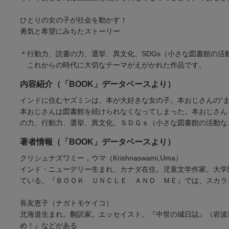
ひとりの女の子が社会を動かす！
勇気と希望にみちたストーリー
＊行動力、読書の力、選挙、異文化、SDGs（小さな図書館の活
これからの時代に大切なテーマがえがかれた作品です。
内容紹介（「BOOK」データベースより）
インドに住むヤズミンは、本が大好きな女の子。本おじさんの“
本おじさんは図書館を続けられなくなってしまった。本おじさん
の力、行動力、選挙、異文化、ＳＤＧｓ（小さな図書館の活動な
著者情報（「BOOK」データベースより）
クリシュナズワミー，ウマ（Krishnaswami,Uma）
インド・ニューデリー生まれ、カナダ在住。児童文学作家。大学
ている。『ＢＯＯＫ ＵＮＣＬＥ ＡＮＤ ＭＥ』では、スカラ
長友恵子（ナガトモケイコ）
北海道生まれ。翻訳家。エッセイスト。『中世の城日誌』（岩波
め！』などがある