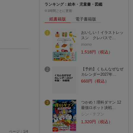
ランキング：絵本・児童書・図鑑
※1時間ごとに更新
紙書籍版
電子書籍版
おいしい！イラストレッ
1
スン クレパスで…
momo
1,518円（税込）
【予約】くもんなぜなぜ
2
カレンダー2027年…
660円（税込）
つかめ！理科ダマン 12
3
最強ロボット決戦…
シン・テフン
1,320円（税込）
ページ：
1
/
4