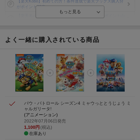
【楽天Kobo】初めての方！条件達成で楽天ブックス購入分
がポイント20倍
【楽天モバイルご利用者限定】条件達成で100万ポイント山
分け！
【Rakuten Fashion×楽天ブックス】条件達成で10万ポイン
ト山分け
よく一緒に購入されている商品
【スタンプカード】楽天ポイントもらえる＆抽選で豪華景品
が当たる！
Blu-ray・DVDセール・お買い得情報
エントリー＆3,000円以上購入で無料データSIM（3GB/月プ
ラン）が当たる！
パウ・パトロール シーズン4 ミャウっととうじょう ミ
ャルガリータ!
(アニメーション)
2022年07月06日発売
1,100
円
(税込)
在庫あり