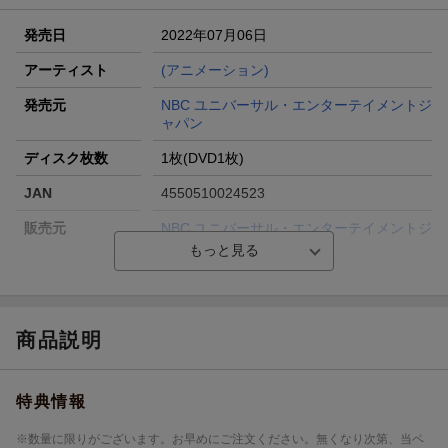
発売日
2022年07月06日
アーティスト
(アニメーション)
発売元
NBC ユニバーサル・エンターテイメントジ
ャパン
ディスク枚数
1枚(DVD1枚)
JAN
4550510024523
販売元
NBC ユニバーサル・エンターテイメントジ
ャパン
収録時間
67分
品番
PJBA-1133
商品説明
画面サイズ
16:9
色彩
カラー
特典情報
言語
英語(オリジナル言語)／日本語(吹替言語)
※数量に限りがございます。お早めにご注文ください。無くなり次第、当ペ