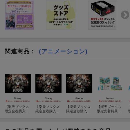
【注意事項】
※諸般の事情により、キャンペーンの内容は変更・延期・中止と
なる場合がございます。あらかじめご了承ください。
関連商品
：
(アニメーション)
【楽天ブックス
【楽天ブックス
【楽天ブックス
【楽天ブックス
限定全巻購入特
限定全巻購入特
限定全巻購入特
限定先着特典
典+他】TVアニ
典+他】TVアニ
典+他】TVアニ
+早期予約特
メ『桃源暗
メ『桃源暗
メ『桃源暗
典】最終楽章 響
鬼』〜日光・華
鬼』〜日光・華
鬼』〜日光・華
け！ユーフォニ
厳の滝編〜 第四
厳の滝編〜 第五
厳の滝編〜 第三
アム 前編 (通常