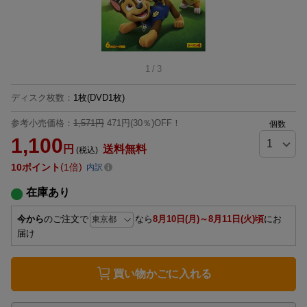
1
/
3
ディスク枚数
：
1枚(DVD1枚)
参考小売価格：
1,571円
471円(30％)OFF！
個数
1,100
円
送料無料
(税込)
10
ポイント
1倍
内訳
在庫あり
今から
のご注文で
なら
8月10日(月)～8月11日(火)頃
にお
届け
買い物かごに入れる