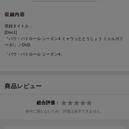
■パウパトのチームワークの秘密を見つけよう！
ster Ltd. Used under license. Nickelodeon and all related titles an
DVDならいつでも好きなエピソードを楽しめる！一番好きなキャ
d logos are trademarks of Viacom International Inc.
ラクターは誰かな？繰り返し見てチームワークの秘密をチェック
収録内容
してみよう。
収録タイトル：
■英語音声も収録され、お子様の英語への興味を育てるのにも最
[Disc1]
適！
『パウ・パトロール シーズン4 ミャウっととうじょう ミャルガリ
好きな作品を何度も見る子供たちにオリジナルの英会話を聞かせ
ータ!』／DVD
れば、英語への興味を深め知育にも役立ちます。＊日本語字幕は
「パウ・パトロール シーズン4」
収録されておりません
＜収録内容＞
・おてんきタルタルごうをとりもどせ！
商品レビュー
・ばっチリ！？チリコンテスト
・ピンチ！ペンペンブリッジ
・ミャウっととうじょう ミャルガリータ！
総合評価：
・ドラゴンとかくれんぼ
条件に満たないため、評価は表示できません。
・ニョロニョロケロケロだいだっそう！
※収録内容は変更となる場合がございます。