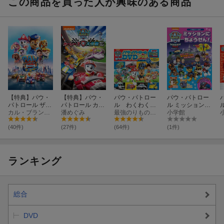
この商品を買った人が興味のある商品
巻【Blu-ray】(A
巻【Blu-ray】(A
巻【Blu-ray】(A
版)【Blu-ray】
5キャラファイ
5キャラファイ
5キャラファイ
(マイクロファイ
ングラフ+アク
ングラフ+アク
ングラフ+アク
バークロス(約20
(
リルコースター
リルコースター
リルコースター
0mm×200mm)
(2種セット)+ブ
(2種セット)+ブ
(2種セット)+ブ
+フィルム調A4
ロマイド(6枚セ
ロマイド(6枚セ
ロマイド(6枚セ
クリアファイル)
ット)+他)
ット)+他)
ット)+他)
【特典】パウ・
【特典】パウ・
パウ・パトロー
パウ・パトロー
パトロール ザ・
パトロール カー
ル わくわくDV
ル ミッションに
ムービー(パウ・
カル・ブランカー
レース大作戦 G
潘めぐみ
Dブック
最強のりものヒーローズ編集部
ちょうせん！
小学館
パトロールお風
O! GO!(パウ・パ
呂ポスター(A4
トロールお風呂
(40件)
(27件)
(64件)
(1件)
サイズ))
ポスター(A4サ
イズ))
ランキング
総合
DVD