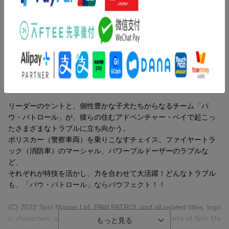
も大ヒット、
劇場版第2弾『Paw Patrol: The Mighty Movie(原題)』も製作中。
日本ではスペシャル・エピソード『パウ・パトロール 大空のミッ
ション・パウ ロイヤルストーンをとりもどせ！』がお先に2022
年夏劇場公開予定！！
特典
特典
■世界160カ国以上で放送されている大人気3DCGアニメ
子犬たちと少年が大活躍する“レスキュー・アクション・アドベン
ストーリー
※こちらの特典は終了しました
チャー”！
少年ケントとかわいい7子犬たち“パウ・パトロール”が消防車やブ
リーダーのケントと、個性豊かな子犬たちからなるチーム「パ
ルドーザーを操り、力を合わせて街のトラブルを解決！楽しいお
ウ・パトロール」が、彼らの住むアドベンチャー・ベイで起こっ
「パウ・パトロール」ホワイトボード
もちゃやグッズが続々発売。小学館の絵本も大人気。
たさまざまなトラブルに立ち向かう。
ポリスカー（警察車両）を乗りこなすチェイス、ファイヤートラ
■シーズン4、待望のDVDリリース！
ック（消防車）のマーシャル、パワーブルドーザーのラブルな
トラブルメーカーのミャルガリータが初登場！パウパトがチリビ
ど、
ーンズコンテストに挑戦！エベレストとジェイクが赤ちゃんペン
それぞれが特技を活かし、力を合わせて大活躍！どんなトラブル
ギンのためにペンペンブリッジを作ったよ！トレーラーから逃げ
も、「パウ・パトロール」ならパウフェクト！！
だした動物たちを探し出せるかな？・・・愉快なエピソードがい
っぱい！シーズン4初期の12話を2巻でリリース。
(C) 2022 Spin Master Ltd. PAW PATROL and all related titles, logo
s, characters; and SPIN MASTER logo are trademarks of Spin Ma