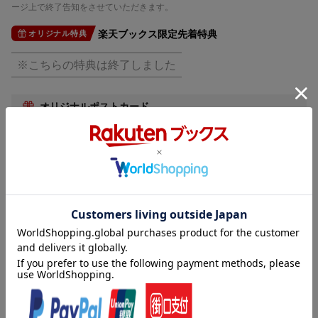
音声方式
ドルビーデジタル5.1chサラウンド(オリジ
ージ上で終了告知をさせていただきます。
ナル音声方式)／ドルビーデジタルステレオ
(吹替音声方式)
楽天ブックス限定先着特典
オリジナル特典
制作国
カナダ
※こちらの特典は終了しました
制作年
2017年
洋題
PAW PATROL SEASON 4
オリジナルポストカード
内容紹介
新しいビークルや仲間がたくさん登場！パウジョンアップのシー
ズン4！
「ミャウっととうじょう ミャルガリータ！」を含むシーズン初期
の12話を2巻でリリース！
劇場版(2021年8月20日公開『パウ・パトロール ザ・ムービー』)