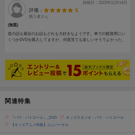
投稿日：2022年12月14日
5
評価：
購入者さん
(無題)
昔の話も最近のお話もどれも大好きなようです。車での観賞用にい
サイズ：210mm×142mm
くつかDVDを購入してますが、何度見ても楽しいそうでよかった。
素材：PETクリア0.25mm
好きな場所に置けるスタンドタイプのホワイトボード。ワンタッ
チで平らになるので、書き込みやすいです。
ホワイトボードマーカーを差し込むペンホルダー付き。パウ・パ
トロールのキャラクター柄で楽しくメッセージを書き込もう！
■【キッズスタジオ】サマーキャンペーン2025
対象商品をご購入のお客様に、「パウ・パトロール」ホワイトボ
ードをプレゼントいたします。
関連特集
対象商品はこちら
■キャンペーン対象期間
『パウ・パトロール』_DVD
キッズスタジオ：パウ・パトロール
2025年7月8日(火)〜2025年9月30日(火) 特典がなくなり次第終
【キッズアニメ特集】ユニバーサル
了となります。