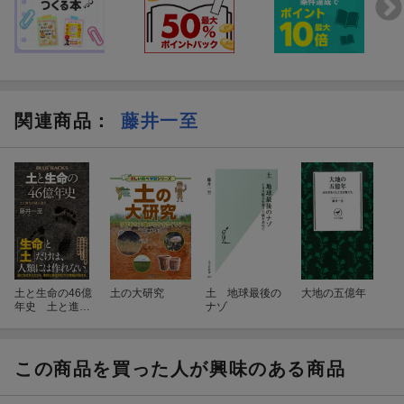
関連商品
：
藤井一至
土と生命の46億
土の大研究
土 地球最後の
大地の五億年
年史 土と進化
ナゾ
の謎に迫る
この商品を買った人が興味のある商品