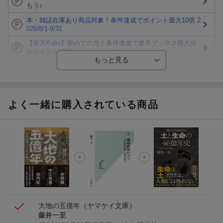
もう♪
本・雑誌在庫あり商品対象！条件達成でポイント最大10倍 2
026/8/1-8/31
【楽天Kobo】初めての方！条件達成で楽天ブックス購入分
がポイント20倍
【楽天モバイルご利用者限定】条件達成で100万ポイント山
分け！
【Rakuten Fashion×楽天ブックス】条件達成で10万ポイン
ト山分け
よく一緒に購入されている商品
【スタンプカード】楽天ポイントもらえる＆抽選で豪華景品
が当たる！
楽天モバイル紹介キャンペーンの拡散で300円OFFクーポン
進呈
条件達成で楽天限定・宝塚歌劇 宙組貸切公演ペアチケット
が当たる
大地の五億年
（ヤマケイ文庫）
藤井一至