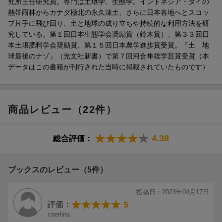
究所主任研究員。専門は土壌学、生態学。インドネシア・タイの
熱帯雨林からカナダ極北の永久凍土、さらに日本各地へとスコッ
プ片手に飛び回り、土と地球の成り立ちや持続的な利用方法を研
究している。第１回日本生態学会奨励賞（鈴木賞）、第３３回日
本土壌肥料学会奨励賞、第１５回日本農学進歩賞受賞。『土 地
球最後のナゾ』（光文社新書）で第７回河合隼雄学芸賞受賞（本
データはこの書籍が刊行された当時に掲載されていたものです）
商品レビュー（22件）
4.38
総合評価：
ブックスのレビュー（5件）
投稿日：2023年04月17日
5
評価：
caerlina