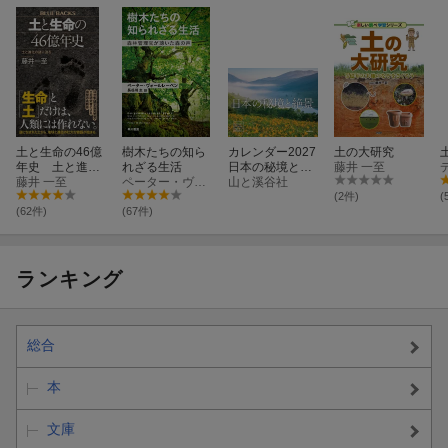
土と生命の46億
樹木たちの知ら
カレンダー2027
土の大研究
年史 土と進化
れざる生活
日本の秘境と絶
藤井 一至
の謎に迫る
藤井 一至
ペーター・ヴォールレーベン
景（月めくり/壁
山と溪谷社
掛け/風景）
(2件)
(
(62件)
(67件)
ランキング
総合
本
文庫