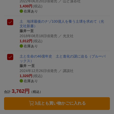
2022年06月20日頃発売
／ 山と溪谷社
1,430
円
(税込)
在庫あり
土 地球最後のナゾ
100億人を養う土壌を求めて
（光
文社新書）
藤井一至
2018年08月18日頃発売
／ 光文社
1,012
円
(税込)
在庫あり
土と生命の46億年史 土と進化の謎に迫る
（ブルーバ
ックス）
藤井 一至
2024年12月26日頃発売
／ 講談社
1,320
円
(税込)
在庫あり
3,762
円
合計
（税込）
3点とも買い物かごに入れる