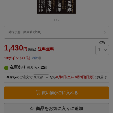
1
/
7
発行形態
：
紙書籍
(文庫)
個数
1,430
円
送料無料
(税込)
13
ポイント
1倍
内訳
在庫あり
残りあと
12
個
今から
のご注文で
なら
8月8日(土)～8月9日(日)頃
にお届け
買い物かごに入れる
商品をお気に入りに追加