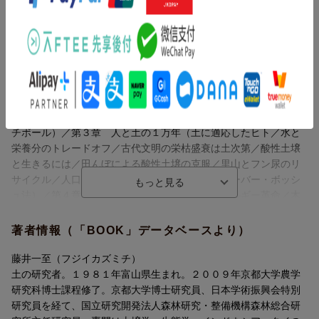
日本学術振興会特別研究員を経て、国立研究開発法人森林研究・
整備機構森林総合研究所主任研究員。
プロローグ 足元に広がる世界（生き物が土を生んだ／旅をはじ
専門は土壌学、生態学。
める前に）／第１章 土の来た道：逆境を乗り越えた植物たち
インドネシア・タイの熱帯雨林からカナダ極北の永久凍土、さら
（地球に土ができるまで／大陸移動とシダの森／樹木とキノコの
に日本各地へとスコップ片手に飛び回り、土と地球の成り立ちや
出会い／ジュラシック・ソイル／砂上の熱帯雨林／氷の世界の森
持続的な利用方法を研究している。
と土／奇跡の島国・日本）／第２章 土が育む動物たち：微生物
第1回日本生態学会奨励賞（鈴木賞）、第33回日本土壌肥料学会奨
から恐竜まで（栄養分をかき集める生き物たち／腸内細菌の活躍
励賞、第15回日本農学進歩賞受賞。『土 地球最後のナゾ』（光
／土と生き物をつなぐ森のエキス・溶存有機物／栄養分のキャッ
文社新書）で河合隼雄賞受賞。
チボール）／第３章 人と土の１万年（土に適応したヒト／水と
栄養分のトレードオフ／古代文明の栄枯盛衰は土次第／酸性土壌
更新日：2026年06月01日
と生きるには／田んぼによる酸性土壌の克服／里山とフン尿のリ
サイクル／人口増加と土壌酸性化を加速させたハーバー・ボッシ
ュ法）／第４章 土のこれから（土を変えたエネルギー革命／木
材を輸入する森林大国・日本／窒素まみれの日本／ポテトチップ
スの代償／味の好みが土を変える／納豆ごはんと水田土壌／土が
著者情報（「BOOK」データベースより）
照らす未来：適応と破滅の境界線）
藤井一至（フジイカズミチ）
土の研究者。１９８１年富山県生まれ。２００９年京都大学農学
研究科博士課程修了。京都大学博士研究員、日本学術振興会特別
研究員を経て、国立研究開発法人森林研究・整備機構森林総合研