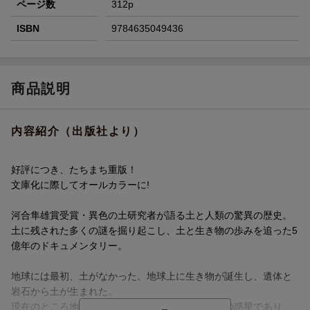
ページ数
312p
ISBN
9784635049436
商品説明
内容紹介（出版社より）
好評につき、たちまち重版！
文庫化に際してオールカラーに!
河合隼雄賞受賞・異色の土研究者が語る土と人類の驚異の歴史。
土に残された多くの謎を掘り起こし、土と生き物の歩みを追った5
億年のドキュメンタリー。
地球には最初、土がなかった。地球上に生き物が誕生し、遺体と
岩石から土が生まれた。
現在のところ地球は生き物が確認されている唯一の惑星であり、