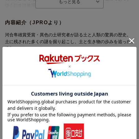
ゆえに土は地球にしか存在しない。
ひたすらに土を食べて耕すミミズ、岩を食べるようになったキノ
内容紹介（JPROより）
コ、腐葉土を食べるカブトムシの幼虫……。
土は植物や昆虫の躍進を支えるとともに相互に影響し合い、さら
河合隼雄賞受賞・異色の土研究者が語る土と人類の驚異の歴史。
に恐竜の消長や人類の繁栄に場所を貸してきた。
土に残された多くの謎を掘り起こし、土と生き物の歩みを追った5
億年のドキュメンタリー。
身近なはずの「土」のことを、私たちはどれほど知っているだろ
うか。
内容紹介（「BOOK」データベースより）
土の研究者である著者がスコップ片手に世界を飛び回り、土に残
された多くの謎を掘り起こしていく。
今から５億年前、地球上に「土」が誕生した。ひたすら土を食べ
土と生き物たちの歩みを追った5億年の、そして未来へ向けたドキ
て土壌を耕すミミズ、岩を溶かすように進化したキノコ、土で塩
ュメンタリー。
分を補給するオランウータン…。土は動植物の躍進を支えるとと
文庫化にあたり著者書き下ろしのあとがきを収録。
もに自らも変化し、恐竜の消長や人類の繁栄に大きな影響を及ぼ
してきた。土の中に隠された多くの謎をスコップ片手に掘り起こ
し、土と生き物たちの歩みを迫った壮大なドキュメンタリー。文
■著者について
庫化にあたり書き下ろしのあとがきを収録。
藤井 一至（ふじい・かずみち）
土の研究者。1981年富山県生まれ。
2009年京都大学農学研究科博士課程修了。京都大学博士研究員、
目次（「BOOK」データベースより）