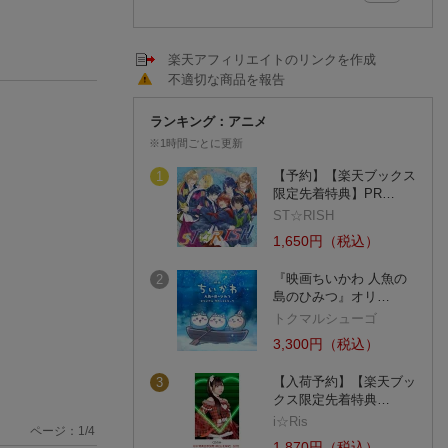
楽天アフィリエイトのリンクを作成
不適切な商品を報告
ランキング：アニメ
※1時間ごとに更新
【予約】【楽天ブックス
1
限定先着特典】PR…
ST☆RISH
1,650円（税込）
『映画ちいかわ 人魚の
2
島のひみつ』オリ…
トクマルシューゴ
3,300円（税込）
【入荷予約】【楽天ブッ
3
クス限定先着特典…
i☆Ris
ページ：
1
/
4
1,870円（税込）