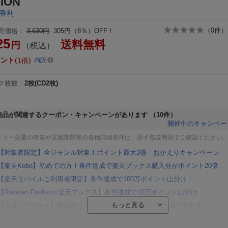
ION
香利
（
0
件）
売価格：
3,630円
305円（8％）OFF！
25
送料無料
円
（税込）
イント
1倍
内訳
ク枚数
：
2枚(CD2枚)
商品が関連するクーポン・キャンペーンがあります
（10件）
開催中のキャンペー
トリー必要の有無や実施期間等の各種詳細条件は、必ず各説明頁でご確認ください
【対象者限定】全ジャンル対象！ポイント最大3倍 おかえりキャンペーン
【楽天Kobo】初めての方！条件達成で楽天ブックス購入分がポイント20倍
【楽天モバイルご利用者限定】条件達成で100万ポイント山分け！
【Rakuten Fashion×楽天ブックス】条件達成で10万ポイント山分け
【スタンプカード】楽天ポイントもらえる＆抽選で豪華景品が当たる！
エントリー＆3,000円以上購入で無料データSIM（3GB/月プラン）が当たる！