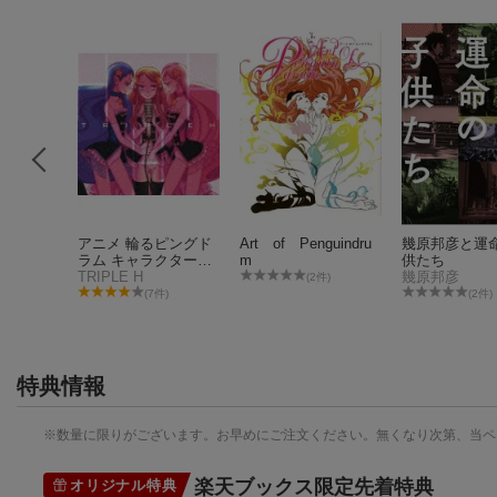
花嫁 完
アニメ 輪るピングド
Art of Penguindru
幾原邦彦と運
ラム キャラクターソ
m
供たち
ングアルバム::「HH
TRIPLE H
幾原邦彦
(2件)
H」
(7件)
(2件)
特典情報
※数量に限りがございます。お早めにご注文ください。無くなり次第、当ペ
楽天ブックス限定先着特典
オリジナル特典