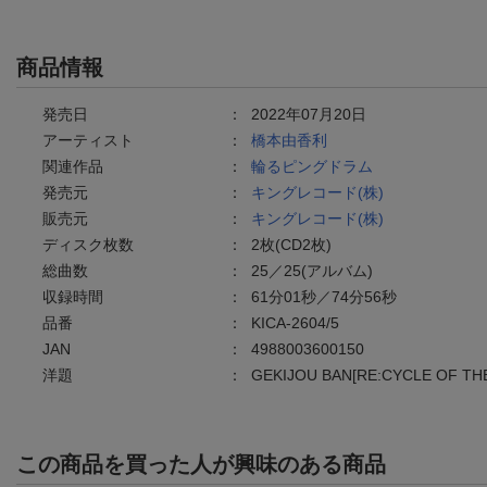
商品情報
発売日
：
2022年07月20日
アーティスト
：
橋本由香利
関連作品
：
輪るピングドラム
発売元
：
キングレコード(株)
販売元
：
キングレコード(株)
ディスク枚数
：
2枚(CD2枚)
総曲数
：
25／25(アルバム)
収録時間
：
61分01秒／74分56秒
品番
：
KICA-2604/5
JAN
：
4988003600150
洋題
：
GEKIJOU BAN[RE:CYCLE OF T
この商品を買った人が興味のある商品