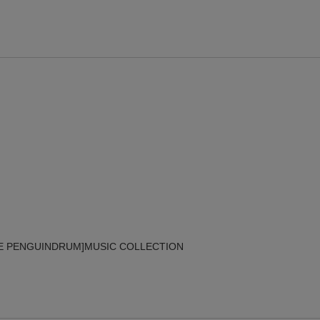
楽天モバイル紹介キャンペーンの拡散で300円OFFクーポン進呈
条件達成で楽天限定・宝塚歌劇 宙組貸切公演ペアチケットが当たる
エントリー＆条件達成で『鬼滅の刃』オリジナルきんちゃく袋が当たる！
【楽天24】日用品の楽天24と楽天ブックス買いまわりでクーポン★
HE PENGUINDRUM]MUSIC COLLECTION