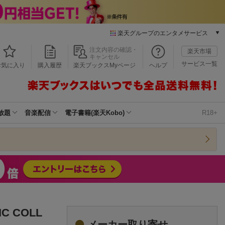
楽天グループのエンタメサービス
本/ゲーム/CD/DVD
注文内容の確認・
楽天市場
キャンセル
楽天ブックス
サービス一覧
お気に入り
購入履歴
楽天ブックスMyページ
ヘルプ
電子書籍
楽天Kobo
雑誌読み放題
楽天マガジン
放題
音楽配信
電子書籍(楽天Kobo)
R18+
音楽配信
楽天ミュージック
動画配信
楽天TV
動画配信ガイド
Rakuten PLAY
無料テレビ
Rチャンネル
IC COLL
チケット
メーカー取り寄せ