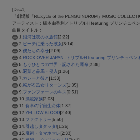
[Disc1]
『劇場版「RE:cycle of the PENGUINDRUM」MUSIC COLLEC
アーティスト：橋本由香利／トリプルH featuring プリンチュ
曲目タイトル：
1.
銀河は夜の水族館
[2:22]
2.
ピーチに乗った彼女
[3:14]
3.
僕たちの幸せ
[2:09]
4.
ROCK OVER JAPAN -トリプルH featuring プリンチュペ
5.
もうひとつの世界・記された運命
[2:38]
6.
冠葉と晶馬・侵入
[1:26]
7.
カレーと彼と
[1:33]
8.
転がる乙女リターンズ
[1:35]
9.
ファンファーレのキス
[0:51]
10.
漂流家族
[2:03]
11.
食卓の宇宙生命体
[1:37]
12.
YELLOW BLOOD
[2:40]
13.
ファクトリー
[5:50]
14.
引越しタタッタ!
[1:26]
15.
魔術・タマホマレ
[2:33]
16.
魔術・プロジェクトM
[2:41]