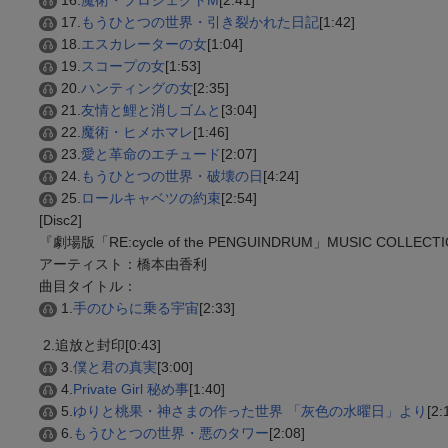
17.
もうひとつの世界・引き裂かれた日記
[1:42]
18.
エスカレーターの女
[1:04]
19.
スコープの女
[1:53]
20.
ハンティングの女
[2:35]
21.
友情と鯉と消しゴムと
[3:04]
22.
魔術・ヒメホマレ
[1:46]
23.
愛と革命のエチュード
[2:07]
24.
もうひとつの世界・破壊の日
[4:24]
25.
ロールキャベツの約束
[2:54]
[Disc2]
『劇場版「RE:cycle of the PENGUINDRUM」MUSIC COLLEC
アーティスト：橋本由香利
曲目タイトル：
1.
手のひらに乗る宇宙
[2:33]
2.追放と封印[0:43]
3.
僕と君の真実
[3:00]
4.
Private Girl 秘め事
[1:40]
5.
ゆりと桃果・神さまの作った世界 「灰色の水曜日」より
[2:
6.
もうひとつの世界・悪のタワー
[2:08]