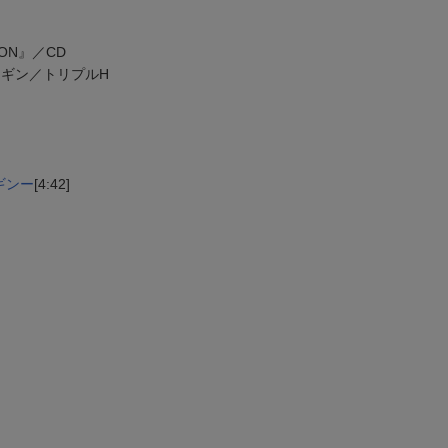
TION』／CD
ペンギン／トリプルH
ンギンー
[4:42]