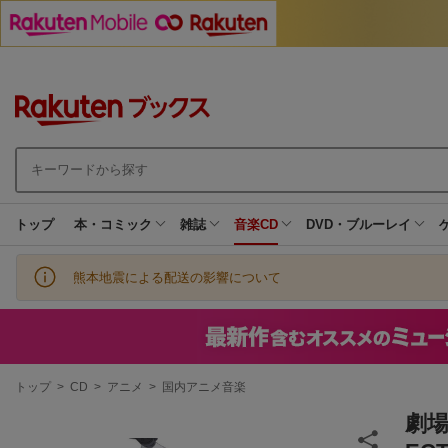
トップ
本・コミック
雑誌
音楽CD
DVD・ブルーレイ
熊本地震による配送の影響について
現
トップ
>
CD
>
アニメ
>
国内アニメ音楽
在
地
劇場版