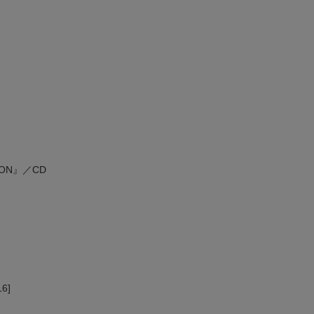
TION』／CD
16]