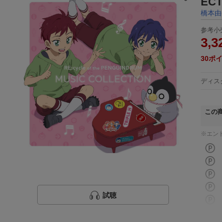
ECT
橋本由
参考小
3,3
30
ポ
ディス
この
※エン
試聴