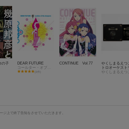
命の子
DEAR FUTURE
CONTINUE Vol.77
やくしまるえつ
コールター・オブ・ザ・ディーパーズ
トロオーケストラ
僕の存在証明 (
やくしまるえつ
(3件)
ド箔押し両面リ
シブルアウター
ス付 / 証明カー
封入)
ージ上で終了告知をさせていただきます。