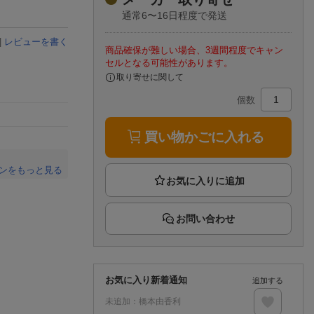
楽天チケット
通常6〜16日程度で発送
エンタメニュース
推し楽
|
レビューを書く
商品確保が難しい場合、3週間程度でキャン
セルとなる可能性があります。
取り寄せに関して
個数
買い物かごに入れる
ンをもっと見る
。
お問い合わせ
お気に入り新着通知
追加する
未追加：
橋本由香利