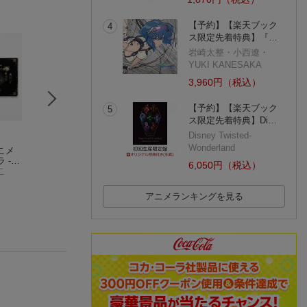
【予約】【楽天ブック
4
ス限定先着特典】『…
岩崎太整・小西遼・
YUKI KANESAKA
3,960円（税込）
【予約】【楽天ブック
5
ス限定先着特典】Di…
Disney Twisted-
Wonderland
こメ
君の青春は輝いてい
輪るピングドラム星
輪るピングドラム
 -
るか
野リリィアートワー
ァビュラス・アン
6,050円（税込）
ゴール
こ
帝子ボンボン
クス
星野リリィ
ロジー
(20件)
バー
(10件)
ケー
アニメランキングを見る
ド1種