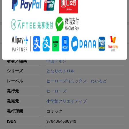
商品情報
発売日
2022年06月29日頃
著者／編集
中山ユキジ
シリーズ
となりのトロル
レーベル
ヒーローズコミックス わいるど
発行元
ヒーローズ
発売元
小学館クリエイティブ
発行形態
コミック
ISBN
9784864688949