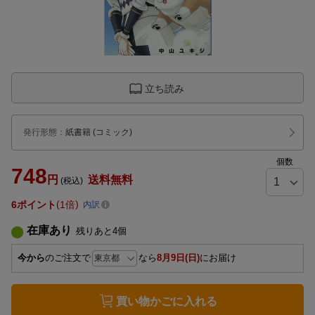
立ち読み
発行形態
：
紙書籍
(コミック)
個数
748
円
送料無料
(税込)
6
ポイント
1倍
内訳
在庫あり
残りあと
4
個
今から
のご注文で
なら
8月9日(日)
にお届け
買い物かごに入れる