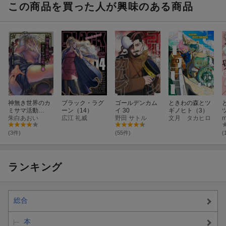
この商品を買った人が興味のある商品
神無き世界のカ
ブラック・ラグ
ゴールデンカム
ときわの森とツ
ミサマ活動
ーン（14）
イ 30
ギノヒト（3）
（3）
朱白あおい
広江 礼威
野田 サトル
文月 タカヒロ
(3件)
(55件)
(
ランキング
総合
本