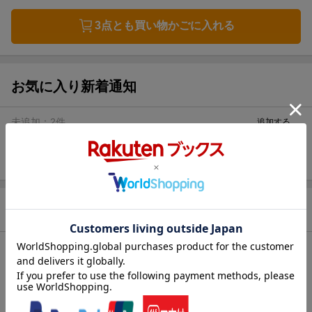
3点とも買い物かごに入れる
お気に入り新着通知
未追加：
2
件
追加する
この商品を含むセット商品
【全巻】となりのトロル 1-5巻セット
3,784円
（税込）