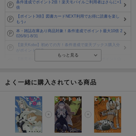
条件達成でポイント2倍！楽天モバイルご利用者はさらに+1
倍
【ポイント3倍】図書カードNEXT利用でお得に読書を楽し
もう♪
本・雑誌在庫あり商品対象！条件達成でポイント最大10倍 2
026/8/1-8/31
【楽天Kobo】初めての方！条件達成で楽天ブックス購入分
がポイント20倍
【楽天モバイルご利用者限定】条件達成で100万ポイント山
分け！
【Rakuten Fashion×楽天ブックス】条件達成で10万ポイン
ト山分け
よく一緒に購入されている商品
【スタンプカード】楽天ポイントもらえる＆抽選で豪華景品
が当たる！
エントリー＆3,000円以上購入で無料データSIM（3GB/月プ
ラン）が当たる！
楽天モバイル紹介キャンペーンの拡散で300円OFFクーポン
進呈