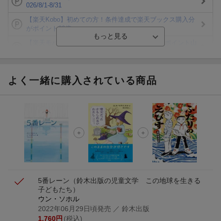
026/8/1-8/31
【楽天Kobo】初めての方！条件達成で楽天ブックス購入分
がポイント20倍
【楽天モバイルご利用者限定】条件達成で100万ポイント山
分け！
【Rakuten Fashion×楽天ブックス】条件達成で10万ポイン
ト山分け
よく一緒に購入されている商品
【スタンプカード】楽天ポイントもらえる＆抽選で豪華景品
が当たる！
エントリー＆3,000円以上購入で無料データSIM（3GB/月プ
ラン）が当たる！
楽天モバイル紹介キャンペーンの拡散で300円OFFクーポン
進呈
5番レーン
（鈴木出版の児童文学 この地球を生きる
子どもたち）
ウン・ソホル
2022年06月29日頃発売
／ 鈴木出版
1,760
円
(税込)