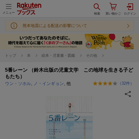
メニュー
熊本地震による配送の影響について
トップ
本
絵本・児童書・図鑑
その他
5番レーン （鈴木出版の児童文学 この地球を生きる子ど
もたち）
ウン・ソホル
,
ノ・インギョン
, 他
（
32
件）