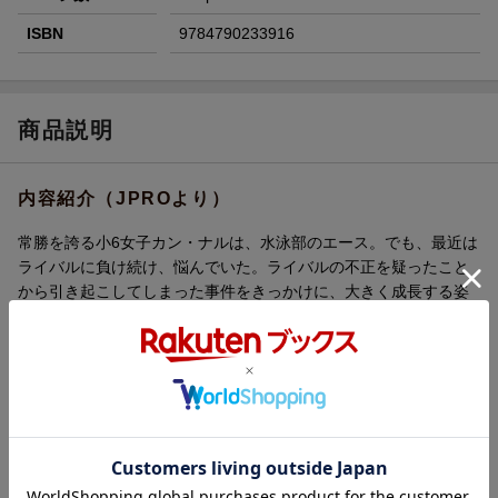
ISBN
9784790233916
商品説明
内容紹介（JPROより）
常勝を誇る小6女子カン・ナルは、水泳部のエース。でも、最近は
ライバルに負け続け、悩んでいた。ライバルの不正を疑ったこと
から引き起こしてしまった事件をきっかけに、大きく成長する姿
を描く、瑞々しくさわやかな青春ストーリー。
第21回文学トンネ児童文学賞大賞受賞。
内容紹介（「BOOK」データベースより）
テイク・ユア・マーク 用意の号令に、ナルは位置について深く
息を吸った。ピッというスタートの合図が鳴ったとたん海面上に
とびあがるイルカのようにナルの体が空中に浮いた。「カン・ナ