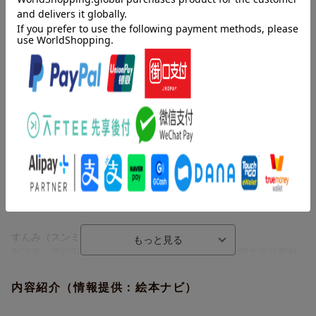
ル、がんばれ！」
著者情報（「BOOK」データベースより）
ウンソホル
作家。韓国在住。『５番レーン』で第２１回文学トンネ児童文学
賞大賞を受賞し、作家活動を始めた
ノインギョン
画家。韓国在住。『本の掃除屋さんソソ』で２０１２年にボロー
ニャ国際児童図書展「今年のイラストレーター」に選出され、
『ゾウのおじさんと１００つぶのしずく』で２０１３年ブラティ
スラヴァ世界絵本原画展（ＢＩＢ）「金のリンゴ賞」を受賞
すんみ（スンミ）
翻訳家。早稲田大学文化構想学部卒業、同大学大学院文学研究科
修士課程修了（本データはこの書籍が刊行された当時に掲載され
ていたものです）
内容紹介（情報提供：絵本ナビ）