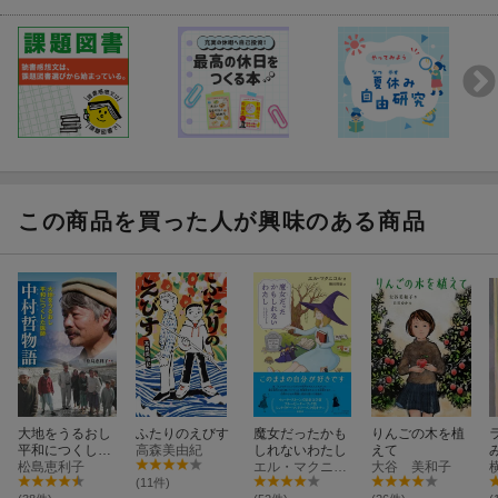
この商品を買った人が興味のある商品
大地をうるおし
ふたりのえびす
魔女だったかも
りんごの木を植
平和につくした
高森美由紀
しれないわたし
えて
医師 中村哲物
松島恵利子
エル・マクニコル
大谷 美和子
語
(11件)