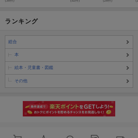
(38件)
(52件)
(26件)
(
ランキング
総合
本
絵本・児童書・図鑑
その他