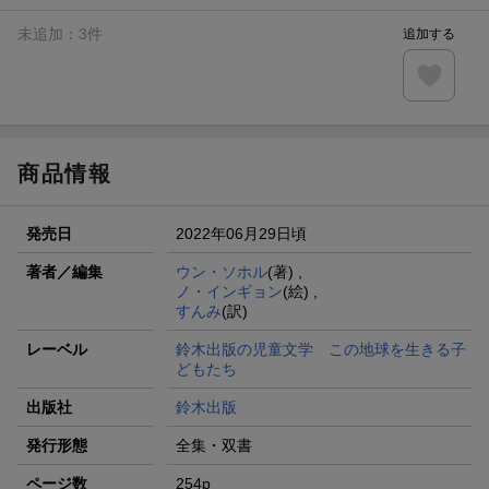
未追加：
3
件
追加する
商品情報
発売日
2022年06月29日頃
著者／編集
ウン・ソホル
(著) ,
ノ・インギョン
(絵) ,
すんみ
(訳)
レーベル
鈴木出版の児童文学 この地球を生きる子
どもたち
出版社
鈴木出版
発行形態
全集・双書
ページ数
254p