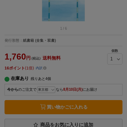
1
/
6
発行形態
：
紙書籍
(全集・双書)
個数
1,760
円
送料無料
(税込)
16
ポイント
1倍
内訳
在庫あり
残りあと
4
個
今から
のご注文で
なら
8月10日(月)
にお届け
買い物かごに入れる
商品をお気に入りに追加