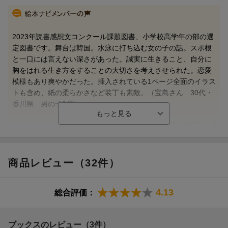
2023年読書感想文コンクール課題図書、小学校高学年の部の選
定図書です。舞台は韓国。水泳に打ち込む女の子の話。スポ根
と一口には言えない深さがあった。誠実に生きること、自分に
胸をはれる生き方をすることの大切さを考えさせられた。恋愛
模様もあり爽やかだった。挿入されている1ページ全面のイラス
トも含め、紙の柔らかさなど装丁も素敵。（宝島さん 30代・
香川県 男の子8歳）
【情報提供・絵本ナビ】
商品レビュー（32件）
4.13
総合評価：
ブックスのレビュー（3件）