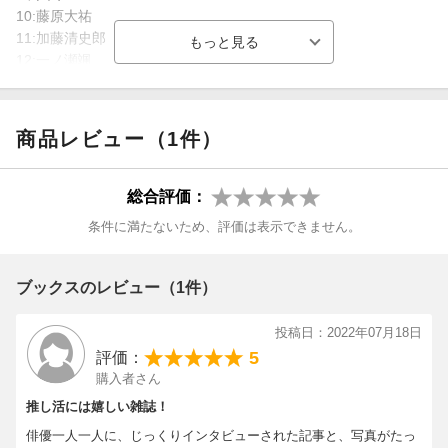
10:藤原大祐
11:加藤清史郎
12:一ノ瀬颯
13:内海啓貴
14:金子隼也
15:［Pick Up Music］
商品レビュー（1件）
16:ONE N’ ONLY
17:Present for you
総合評価：
条件に満たないため、評価は表示できません。
ブックスのレビュー（1件）
投稿日：2022年07月18日
5
評価：
購入者さん
推し活には嬉しい雑誌！
俳優一人一人に、じっくりインタビューされた記事と、写真がたっ