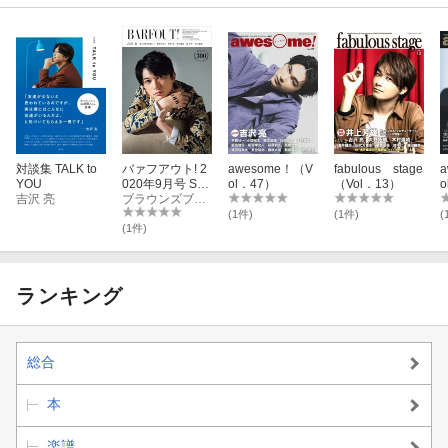
対談集 TALK to
バァフアウト! 2
awesome！（V
fabulous stage
YOU
020年9月号 SE
ol．47）
（Vol．13）
o
吉沢 亮
PTEMBER 2020
ブラウンズブックス
Volume 300 吉
(1件)
(1件)
(
沢亮
(1件)
ランキング
総合
本
楽譜