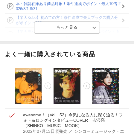
本・雑誌在庫あり商品対象！条件達成でポイント最大10倍 2
026/8/1-8/31
【楽天Kobo】初めての方！条件達成で楽天ブックス購入分
がポイント20倍
【楽天モバイルご利用者限定】条件達成で100万ポイント山
分け！
【Rakuten Fashion×楽天ブックス】条件達成で10万ポイン
ト山分け
よく一緒に購入されている商品
【スタンプカード】楽天ポイントもらえる＆抽選で豪華景品
が当たる！
エントリー＆3,000円以上購入で無料データSIM（3GB/月プ
ラン）が当たる！
楽天モバイル紹介キャンペーンの拡散で300円OFFクーポン
進呈
awesome！（Vol．52）
今気になる人に深く迫る！フ
ォト＆ロングインタビュー
COVER：吉沢亮
（SHINKO MUSIC MOOK）
2022年07月13日頃発売
／ シンコーミュージック・エ