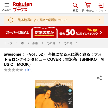
メニュー
熊本地震による配送の影響について
トップ
本
楽譜
その他
その他
awesome！（Vol．52） 今気になる人に深く迫る！フォ
ト＆ロングインタビュー COVER：吉沢亮 （SHINKO M
USIC MOOK）
（
1
件）