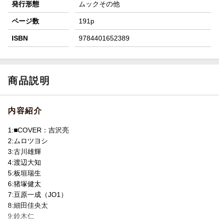
発行形態
ムックその他
ページ数
191p
ISBN
9784401652389
商品説明
内容紹介
1:■COVER：吉沢亮
2:ムロツヨシ
3:古川雄輝
4:渡辺大知
5:板垣瑞生
6:猪塚健太
7:豆原一成（JO1）
8:細田佳央太
9:鈴木仁