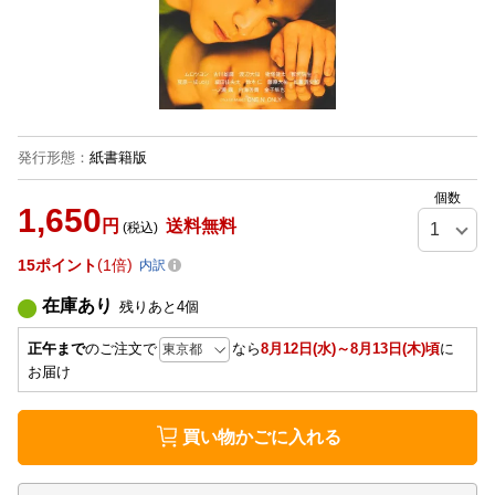
発行形態
：
紙書籍版
個数
1,650
円
送料無料
(税込)
15
ポイント
1倍
内訳
在庫あり
残りあと
4
個
正午まで
のご注文で
なら
8月12日(水)～8月13日(木)頃
に
お届け
買い物かごに入れる