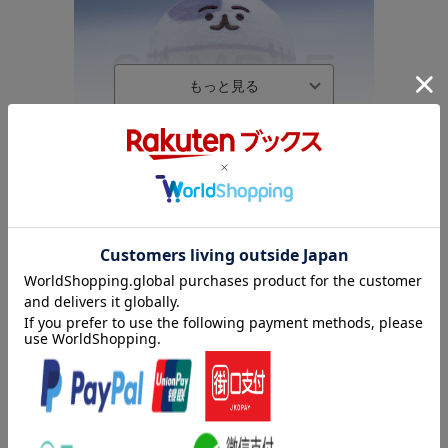
内容紹介
さあ、人間どもよ！地獄のはじまりだ！
●ステッカー
●ブックレット
大人気イラストレーター・カナヘイと、大人気アニメの制作を手
●描き下ろしジャケット
掛けるシンエイ動画が初タッグ！
本作のキャラクター原案を務めるのは、「ピスケ＆うさぎ」、
▽特典映像
「鬼滅の刃」のコラボなど、かわいいLINEスタンプでおなじみの
・コメンタリー付セレクション（仮）（予定）
大人気イラストレーター・カナヘイ。
「ドラえもん」や「クレヨンしんちゃん」など大人気アニメを数
多く手掛けるアニメーション制作・シンエイ動画とはじめてタッ
グを組んだ、この夏注目のオリジナルTVアニメーション！
全人類に注意報！「笑い」と「ほっこり」が地獄から攻めてく