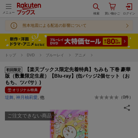
メニュー
熊本地震による配送の影響について
トップ
DVD
ブルーレイ
アニメ
【楽天ブックス限定先着特典】ちみも 下巻 豪華
初回限定
版（数量限定生産）【Blu-ray】(缶バッジ2個セット（お
もち、ツバサ）)
オリジナル特典
堤舞
,
神月柚莉愛
, 他
（
0
件）
ご注文できない商品