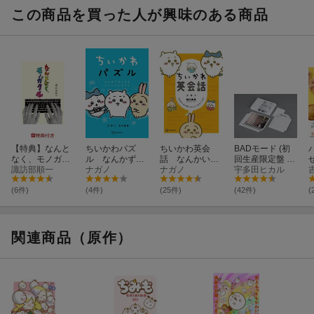
この商品を買った人が興味のある商品
【特典】なんと
ちいかわパズ
ちいかわ英会
BADモード (初
なく、モノガタ
ル なんかずる
話 なんかいつ
回生産限定盤 C
ル(諏訪部順一書
諏訪部順一
いけどスッキリ
ナガノ
の間にかしゃべ
ナガノ
D＋DVD＋Blu-r
宇多田ヒカル
き下ろし「しあ
するやつ
れちゃうやつ
ay)
わせの赤いしお
(6件)
(4件)
(25件)
(42件)
(
り」付)
関連商品（原作）