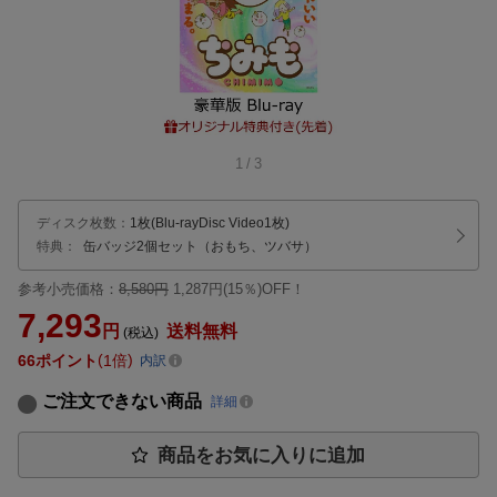
1
/
3
ディスク枚数
：
1枚(Blu-rayDisc Video1枚)
特典：
缶バッジ2個セット（おもち、ツバサ）
参考小売価格：
8,580円
1,287円(15％)OFF！
7,293
円
送料無料
(税込)
66
ポイント
1倍
内訳
ご注文できない商品
詳細
商品をお気に入りに追加