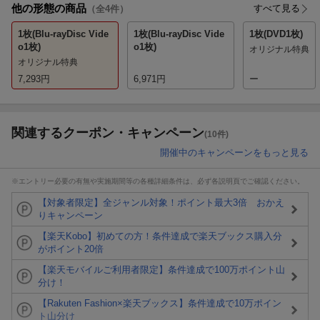
他の形態の商品
すべて見る
（全
4
件）
1枚(Blu-rayDisc Vide
1枚(Blu-rayDisc Vide
1枚(DVD1枚)
o1枚)
o1枚)
オリジナル特典
オリジナル特典
7,293
円
6,971
円
ー
関連するクーポン・キャンペーン
(10件)
開催中のキャンペーンをもっと見る
※エントリー必要の有無や実施期間等の各種詳細条件は、必ず各説明頁でご確認ください。
【対象者限定】全ジャンル対象！ポイント最大3倍 おかえ
りキャンペーン
【楽天Kobo】初めての方！条件達成で楽天ブックス購入分
がポイント20倍
【楽天モバイルご利用者限定】条件達成で100万ポイント山
分け！
【Rakuten Fashion×楽天ブックス】条件達成で10万ポイン
ト山分け