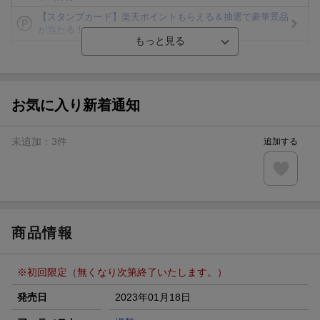
【スタンプカード】楽天ポイントもらえる＆抽選で豪華景品
が当たる！
Blu-ray・DVDセール・お買い得情報
エントリー＆3,000円以上購入で無料データSIM（3GB/月プ
ラン）が当たる！
お気に入り新着通知
楽天モバイル紹介キャンペーンの拡散で300円OFFクーポン
進呈
未追加：
3
件
追加する
条件達成で楽天限定・宝塚歌劇 宙組貸切公演ペアチケット
が当たる
エントリー＆条件達成で『鬼滅の刃』オリジナルきんちゃく
袋が当たる！
商品情報
※初回限定（無くなり次第終了いたします。）
発売日
2023年01月18日