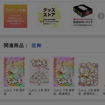
関連商品
：
堤舞
ちみも 下巻 通常
ちみも 上巻 通常
ちみも 下巻 豪華
ちみも 上巻 豪華
版
版
版（数量限定生
版（数量限定生
産）【Blu-ray】
産）【Blu-ray】