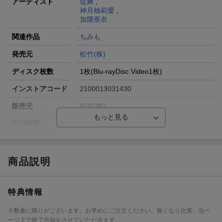
アーティスト
堤舞
,
神月柚莉愛
,
加隈亜衣
関連作品
ちみも
発売元
松竹(株)
ディスク枚数
1枚(Blu-rayDisc Video1枚)
インストアコード
2100013031430
販売元
松竹(株)
収録時間
144分
品番
SHBR-675
洋題
CHIMIMO GEKAN GOUKA BAN
商品説明
特典情報
※数量に限りがございます。お早めにご注文ください。無くなり次第、当ペ
ージ上で終了告知をさせていただきます。