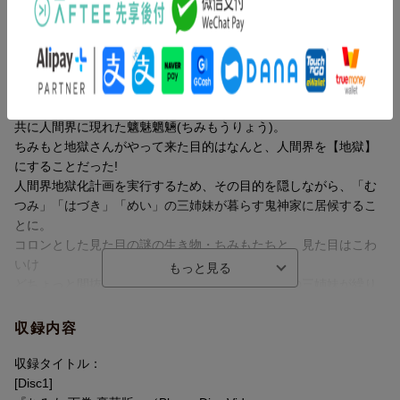
る！！
＜地獄の使者＞である「地獄さん」と、共に人間界に現れた12匹
ストーリー
の魑魅魍魎（ちみもうりょう）、
名付けて「ちみも」が、強烈キャラの三姉妹と同居生活をおくり
「ちみも」、それは、変幻自在に動き回る12匹の謎の生き物た
ながら人間界地獄化計画に挑む、地獄系ハートフルコメディ！
ち。
神月柚莉愛、加隈亜衣、能登麻美子、諏訪部順一の豪華メインキ
彼らは、＜地獄の使者＞と名乗る鬼の形相をした「地獄さん」と
ャストが個性豊かなキャラクターを演じます。
共に人間界に現れた魑魅魍魎(ちみもうりょう)。
ちみもと地獄さんがやって来た目的はなんと、人間界を【地獄】
豪華版（数量限定生産）には、「ちみも」のスクイーズぬいぐる
にすることだった!
みが付いてくる！
人間界地獄化計画を実行するため、その目的を隠しながら、「む
「地獄さん」と共に人間界に現れた魑魅魍魎（ちみもうりょう）
つみ」「はづき」「めい」の三姉妹が暮らす鬼神家に居候するこ
がぷにぷにのフィギュアになった！
とに。
下巻には「???」のスクイーズぬいぐるみが封入。
コロンとした見た目の謎の生き物・ちみもたちと、見た目はこわ
モチモチとした柔らかい手触りで癒されること間違いなし！手の
いけ
ひらサイズの「ちみも」をお家にお迎えできます。
どちょっと間抜けな地獄さん、そして強烈キャラの三姉妹が繰り
広げる、笑えてほっこりする日常。
＜収録内容＞
果たして、人間界地獄化計画はどうなるのか!?
収録内容
・♯7〜♯12収録（テレビ放送話）
＜キャスト＞
収録タイトル：
※デザイン・仕様は変更になる場合がございます。
鬼神めい：神月柚莉愛 鬼神はづき：加隈亜衣 鬼神むつ
[Disc1]