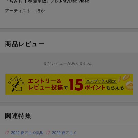
み：能登麻美子 地獄さん：諏訪部順一
『ちみも 下巻 豪華版』／Blu-rayDisc Video
アーティスト： ほか
＜スタッフ＞
キャラクター原案：カナヘイ 監督：ぴのあると
シリーズ構成：うえのきみこ キャラクターデザイン・総作画監
督：堤舞
色彩設計：蝦名佳代子 美術監督：高橋佐知 CGディレクター：
商品レビュー
伊賀夕 編集：藤本理子
音楽：やしきん 音響制作：スタジオマウス
オープニングテーマ「マルコッパ」眉村ちあき（TOY'S FACTOR
まだレビューがありません。
Y） エンディングテーマ「なんだなんなんだ！」小松未可子（T
OY'S FACTORY）
アニメーション協力：M２ ANIMATION・DeeDee Animation Studi
o アニメーション制作：シンエイ動画
製作：ちみも製作委員会
©
ちみも
関連特集
2022 夏アニメ特典
2022 夏アニメ