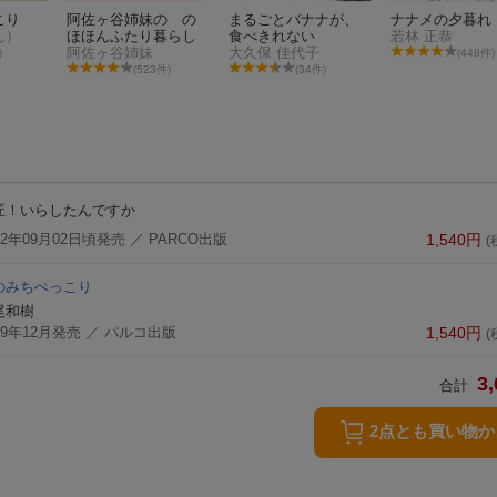
こり
阿佐ヶ谷姉妹の の
まるごとバナナが、
ナナメの夕暮れ
ん）
ほほんふたり暮らし
食べきれない
若林 正恭
阿佐ヶ谷姉妹
大久保 佳代子
)
(448件)
(523件)
(34件)
匠！いらしたんですか
22年09月02日頃発売
／ PARCO出版
1,540
円
(
のみちぺっこり
尾和樹
19年12月発売
／ パルコ出版
1,540
円
(
3,
合計
2点とも買い物