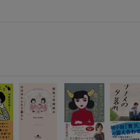
【スタンプカード】楽天ポイントもらえる＆抽選で豪華景品が当たる！
楽天モバイル紹介キャンペーンの拡散で300円OFFクーポン進呈
条件達成で楽天限定・宝塚歌劇 宙組貸切公演ペアチケットが当たる