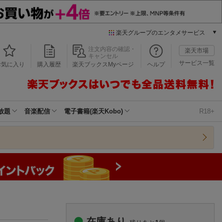
楽天グループのエンタメサービス
本/ゲーム/CD/DVD
注文内容の確認・
楽天市場
キャンセル
楽天ブックス
サービス一覧
お気に入り
購入履歴
楽天ブックスMyページ
ヘルプ
電子書籍
楽天Kobo
雑誌読み放題
楽天マガジン
放題
音楽配信
電子書籍(楽天Kobo)
R18+
音楽配信
楽天ミュージック
動画配信
楽天TV
動画配信ガイド
Rakuten PLAY
無料テレビ
Rチャンネル
チケット
在庫あり