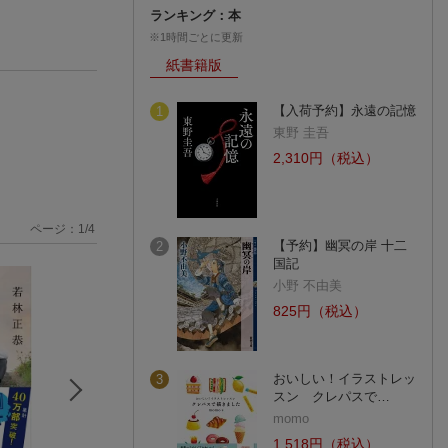
ランキング：本
※1時間ごとに更新
紙書籍版
【入荷予約】永遠の記憶
1
東野 圭吾
2,310円（税込）
ページ：
1
/
4
【予約】幽冥の岸 十二
2
国記
小野 不由美
825円（税込）
おいしい！イラストレッ
3
スン クレパスで…
momo
1,518円（税込）