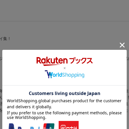
イ集！
ジティブ師匠／自分には無理師匠／フェニックス師匠／ＢＧＭ師匠／己
年、浅井企画に所属。２０００年にやすと「ずん」を結成し、ボケを担
ん喫茶」（ＢＳテレ東）など、多数のバラエティ番組に出演するほか、
活〜』という料理コーナーあり。また「ＺＩＰ！」（日本テレビ）では
を広げている（本データはこの書籍が刊行された当時に掲載されていた