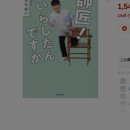
1,5
14
ポ
この
※エン