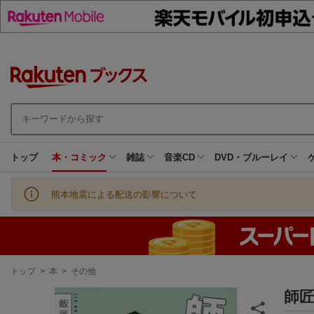
トップ
本・コミック
雑誌
音楽CD
DVD・ブルーレイ
熊本地震による配送の影響について
現
トップ
>
本
>
その他
在
地
師