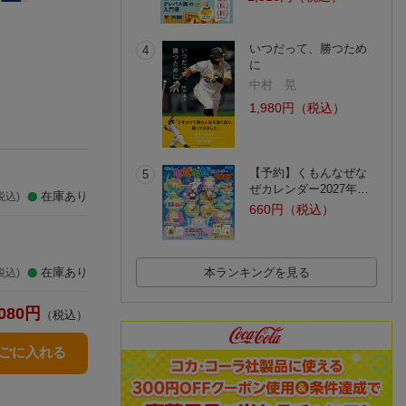
あぁ、だから一人は
あぁ、だから一人は
キャイ〜ン ず
いやなんだ。2
いやなんだ。
作文集 ほぼ同じ
いとうあさこ
いとう あさこ
で、ぜんぜん違う
天野ひろゆき
いつだって、勝つため
4
(20件)
(47件)
に
中村 晃
1,980円（税込）
【予約】くもんなぜな
5
ぜカレンダー2027年…
在庫あり
税込)
660円（税込）
在庫あり
本ランキングを見る
税込)
080
円
（税込）
かごに入れる