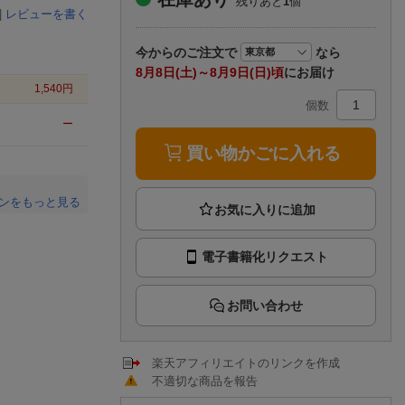
残りあと
1
個
楽天チケット
|
レビューを書く
エンタメニュース
推し楽
今から
のご注文で
なら
8月8日(土)～8月9日(日)頃
にお届け
1,540
円
個数
ー
買い物かごに入れる
ンをもっと見る
。
電子書籍化リクエスト
お問い合わせ
楽天アフィリエイトのリンクを作成
不適切な商品を報告