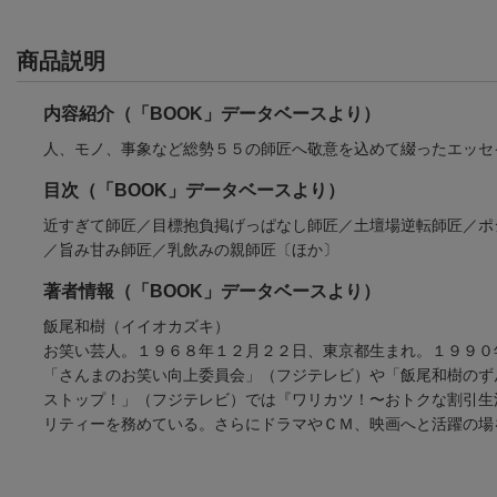
商品説明
内容紹介（「BOOK」データベースより）
人、モノ、事象など総勢５５の師匠へ敬意を込めて綴ったエッセ
目次（「BOOK」データベースより）
近すぎて師匠／目標抱負掲げっぱなし師匠／土壇場逆転師匠／ポ
／旨み甘み師匠／乳飲みの親師匠〔ほか〕
著者情報（「BOOK」データベースより）
飯尾和樹（イイオカズキ）
お笑い芸人。１９６８年１２月２２日、東京都生まれ。１９９０
「さんまのお笑い向上委員会」（フジテレビ）や「飯尾和樹のず
ストップ！」（フジテレビ）では『ワリカツ！〜おトクな割引生
リティーを務めている。さらにドラマやＣＭ、映画へと活躍の場