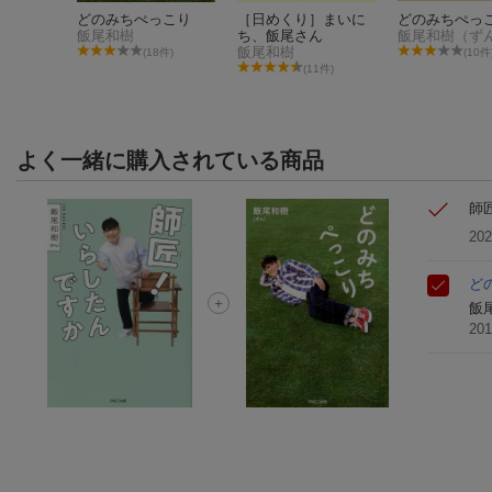
は事件が
どのみちぺっこり
［日めくり］まいに
どのみちぺっ
飯尾和樹
ち、飯尾さん
飯尾和樹（ず
飯尾和樹
(18件)
(10件
50件)
(11件)
よく一緒に購入されている商品
師
20
ど
飯
20