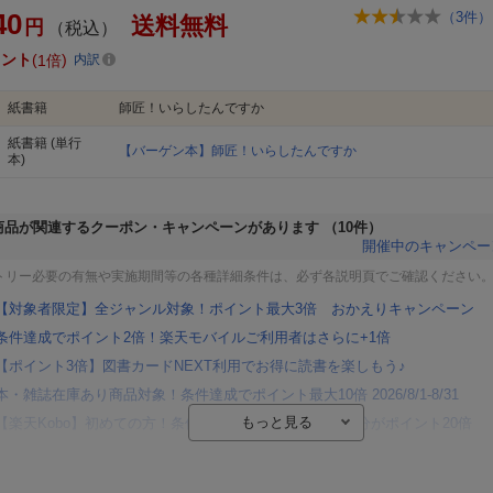
40
（
3
件）
送料無料
円
（税込）
イント
1倍
内訳
紙書籍
師匠！いらしたんですか
紙書籍
(単行
【バーゲン本】師匠！いらしたんですか
本)
商品が関連するクーポン・キャンペーンがあります
（10件）
開催中のキャンペー
トリー必要の有無や実施期間等の各種詳細条件は、必ず各説明頁でご確認ください
【対象者限定】全ジャンル対象！ポイント最大3倍 おかえりキャンペーン
条件達成でポイント2倍！楽天モバイルご利用者はさらに+1倍
【ポイント3倍】図書カードNEXT利用でお得に読書を楽しもう♪
本・雑誌在庫あり商品対象！条件達成でポイント最大10倍 2026/8/1-8/31
【楽天Kobo】初めての方！条件達成で楽天ブックス購入分がポイント20倍
【楽天モバイルご利用者限定】条件達成で100万ポイント山分け！
【Rakuten Fashion×楽天ブックス】条件達成で10万ポイント山分け