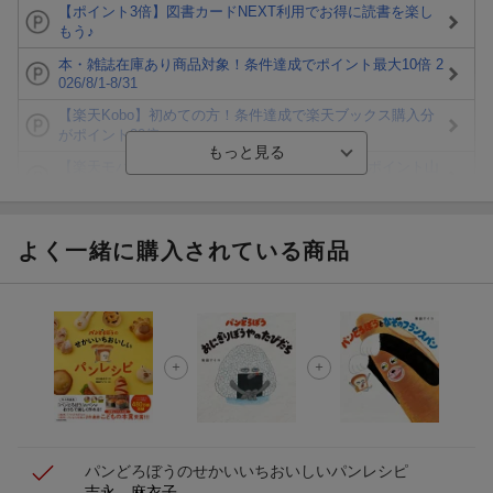
【ポイント3倍】図書カードNEXT利用でお得に読書を楽し
もう♪
本・雑誌在庫あり商品対象！条件達成でポイント最大10倍 2
026/8/1-8/31
【楽天Kobo】初めての方！条件達成で楽天ブックス購入分
がポイント20倍
【楽天モバイルご利用者限定】条件達成で100万ポイント山
分け！
【Rakuten Fashion×楽天ブックス】条件達成で10万ポイン
ト山分け
よく一緒に購入されている商品
【スタンプカード】楽天ポイントもらえる＆抽選で豪華景品
が当たる！
エントリー＆3,000円以上購入で無料データSIM（3GB/月プ
ラン）が当たる！
楽天モバイル紹介キャンペーンの拡散で300円OFFクーポン
進呈
パンどろぼうのせかいいちおいしいパンレシピ
吉永 麻衣子