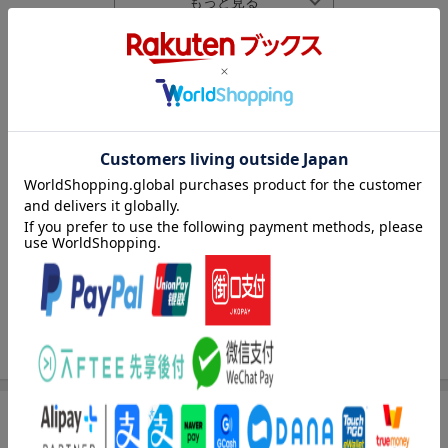
わかりやすい工程で、子どもから大人まで誰もが楽しめるレシピ
本です。
内容紹介（情報提供：絵本ナビ）
PART1：基本生地でチャレンジ！ パンどろぼうの食パン
PART2：好きな生地で作る！ 絵本の中のおやつパン
PART3：ココア生地を組み合わせて！ かわいい動物パン
PART4：ハード系生地を味わう！ 食事パン
パン屋さんでいろんなパンが並んでいると 嬉しくて食べたく
PART1：基本生地でチャレンジ！ パンどろぼうの食パン
て買ってしまうんです
PART2：好きな生地で作る！ 絵本の中のおやつパン
PART3：ココア生地を組み合わせて！ かわいい動物パン
でもね
PART4：ハード系生地を味わう！ 食事パン
これは パンの作り方のレシピです なんと丁寧に書かれてい
て・・・・ わたしも 子供に作ってあげた思い出があり嬉し
くなりました
確かに作るとなるとイーストで発酵させたり ガスを抜いたり
と手間がいります
でもね 子供と一緒に 楽しめたら こんな幸せなことはあり
商品レビュー（29件）
ませんよ！