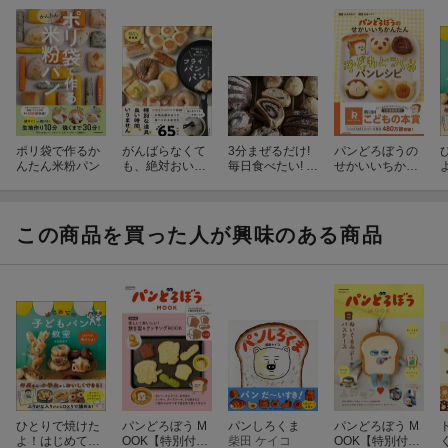
ポリ袋で作るか
がんばらなくて
3分まぜるだけ!
パンどろぼうの
んたん米粉パン
も、絶対おいし
毎日食べたい! こ
せかいいちかん
い！フライパン
ねないパン
たん子どもとつ
パン
くるパンレシピ
この商品を買った人が興味のある商品
ひとりで焼けた
パンどろぼう M
パンしろくま
パンどろぼう M
よ！はじめての
OOK【特別付
柴田 ケイコ
OOK【特別付