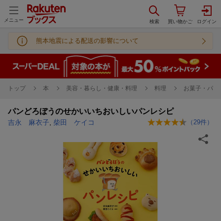
メニュー
熊本地震による配送の影響について
トップ
本
美容・暮らし・健康・料理
料理
お菓子・パン
パンどろぼうのせかいいちおいしいパンレシピ
吉永 麻衣子
,
柴田 ケイコ
（
29
件）