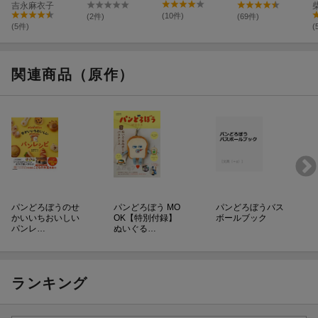
子どもパン教室
吉永麻衣子
録】楽しい！お
録】ぬいぐるみ
いしい！抜き型
ポーチパスケー
(10件)
(2件)
(69件)
&クッキングBO
ス
(5件)
(
OK
関連商品（原作）
パンどろぼうのせ
パンどろぼう MO
パンどろぼうバス
かいいちおいしい
OK【特別付録】
ボールブック
パンレ…
ぬいぐる…
ランキング