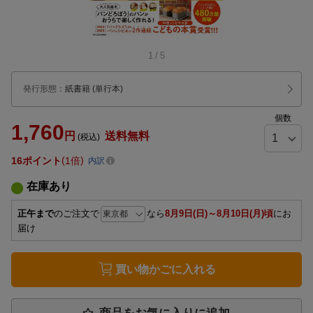
1
/
5
発行形態
：
紙書籍
(単行本)
個数
1,760
円
送料無料
(税込)
16
ポイント
1倍
内訳
在庫あり
正午まで
のご注文で
なら
8月9日(日)～8月10日(月)頃
にお
届け
買い物かごに入れる