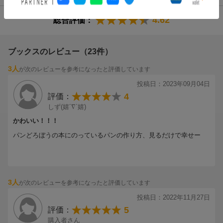
大切な時間 思い出を一杯膨らませられるんですから
4.62
総合評価：
欲張らなくても一つでも作ってみてくださいね
ブックスのレビュー（23件）
本のネーミングに笑えました
ママさん応援しますよ！（にぎりすしさん 60代・京都府 ）
3人
が次のレビューを参考になったと評価しています
投稿日：2023年09月04日
4
評価：
【情報提供・絵本ナビ】
しず(嬉´∇`嬉)
かわいい！！！
パンどろぼうの本にのっているパンの作り方、見るだけで幸せー
3人
が次のレビューを参考になったと評価しています
投稿日：2022年11月27日
5
評価：
購入者さん