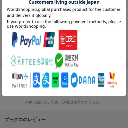
歌うことが好きな少年・マコトは人前で歌うのが苦手だった。あ
る夜、海に向かってひとりで歌っているとノブアキという少年に
出会う。黙ってマコトの歌を聞いてくれたノブアキに居心地の良
さを感じたが、気づけば彼はいなくなっていた。もう二度と会え
ないと思っていたノブアキと高校で再会したマコトは、彼に恋し
ていることに気が付く。しかし思いを告げられないまま卒業を迎
えた。そして再び、大学生になった二人は巡り合い──…。ドライ
なイケメン男子×健気な一途男子が織りなす、長い長い片想いラブ
ストーリー。
商品レビュー（2件）
総合評価：
条件に満たないため、評価は表示できません。
ブックスのレビュー