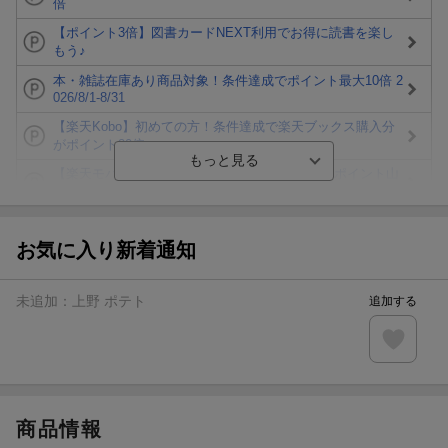
倍
【ポイント3倍】図書カードNEXT利用でお得に読書を楽し
もう♪
本・雑誌在庫あり商品対象！条件達成でポイント最大10倍 2
026/8/1-8/31
【楽天Kobo】初めての方！条件達成で楽天ブックス購入分
がポイント20倍
【楽天モバイルご利用者限定】条件達成で100万ポイント山
分け！
【Rakuten Fashion×楽天ブックス】条件達成で10万ポイン
ト山分け
お気に入り新着通知
【スタンプカード】楽天ポイントもらえる＆抽選で豪華景品
が当たる！
未追加：
上野 ポテト
追加する
エントリー＆3,000円以上購入で無料データSIM（3GB/月プ
ラン）が当たる！
楽天モバイル紹介キャンペーンの拡散で300円OFFクーポン
進呈
商品情報