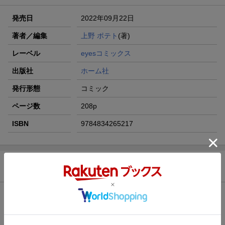
発売日
2022年09月22日
著者／編集
上野 ポテト
(著)
レーベル
eyesコミックス
出版社
ホーム社
発行形態
コミック
ページ数
208p
ISBN
9784834265217
商品説明
内容紹介（JPROより）
これは、ハッピーエンドを諦めなかった人魚姫の物語。