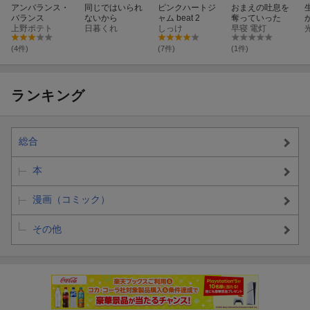
アンバランス・
同じではいられ
ピンクハートジ
おまえの吐息を
バランス
ないから
ャム beat 2
奪っていった
上野ポテト
日暮くれ
しっけ
早寝 電灯
(4件)
(7件)
(1件)
ランキング
総合
本
漫画（コミック）
その他