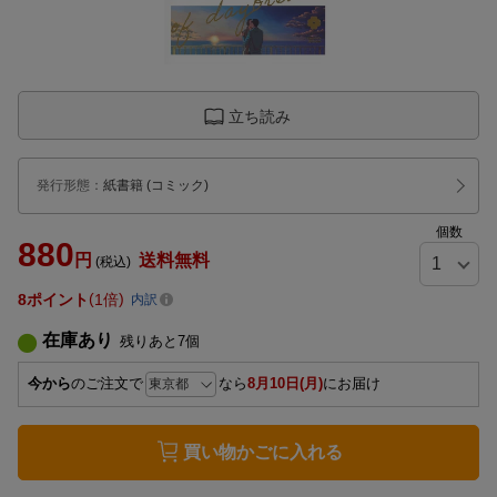
立ち読み
発行形態
：
紙書籍
(コミック)
個数
880
円
送料無料
(税込)
8
ポイント
1倍
内訳
在庫あり
残りあと
7
個
今から
のご注文で
なら
8月10日(月)
にお届け
買い物かごに入れる