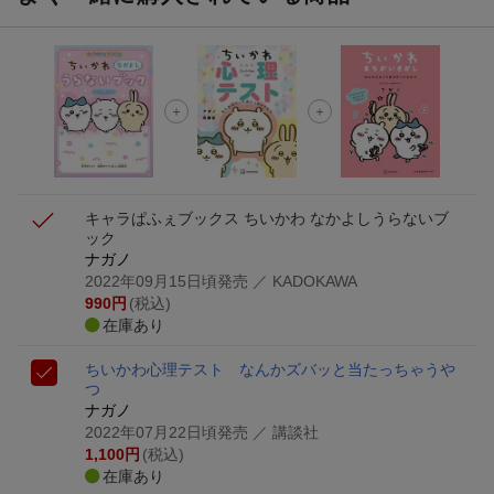
キャラぱふぇブックス ちいかわ なかよしうらないブ
ック
ナガノ
2022年09月15日頃発売
／ KADOKAWA
990
円
(税込)
在庫あり
ちいかわ心理テスト なんかズバッと当たっちゃうや
つ
ナガノ
2022年07月22日頃発売
／ 講談社
1,100
円
(税込)
在庫あり