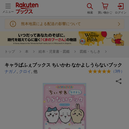
メニュー
熊本地震による配送の影響について
トップ
本
絵本・児童書・図鑑
図鑑・ちしき
キャラぱふぇブックス ちいかわ なかよしうらないブック
ナガノ
,
クロイ
, 他
（
3
件）