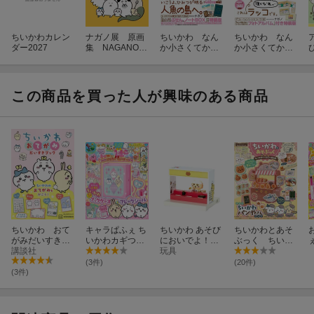
ちいかわカレン
ナガノ展 原画
ちいかわ なん
ちいかわ なん
ダー2027
集 NAGANO
か小さくてかわ
か小さくてかわ
EXHIBITION C
いいやつ（8）
いいやつ（7）
OMPLETE WO
なんか人魚の
なんか飛び出て
RKS
島のひみつのふ
いろいろ貼れる
せん＆ノートBO
フォトアルバム
この商品を買った人が興味のある商品
X付き特装版
付き特装版
ちいかわ おて
キャラぱふぇ ち
ちいかわ あそび
ちいかわとあそ
がみだいすきブ
いかわカギつき
においでよ！お
ぶっく ちいか
ック
講談社
ブックケース＆
しゃべりする
玩具
わベーカリー特
フレークシール
よ！シーサーの
大号
(3件)
(20件)
特大号
ラーメン屋さん
(3件)