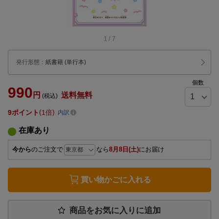
1
/
7
発行形態
：
紙書籍
(単行本)
個数
990
円
送料無料
(税込)
9
ポイント
1倍
内訳
在庫あり
今から
のご注文で
なら
8月8日(土)
にお届け
買い物かごに入れる
商品をお気に入りに追加