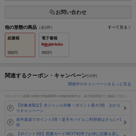
お問い合わせ
他の形態の商品
すべて見る
（全
2
件）
紙書籍
電子書籍
990
円
990
円
関連するクーポン・キャンペーン
(10件)
開催中のキャンペーンをもっと見る
※エントリー必要の有無や実施期間等の各種詳細条件は、必ず各説明頁でご確認ください。
【対象者限定】全ジャンル対象！ポイント最大3倍 おかえ
りキャンペーン
条件達成でポイント2倍！楽天モバイルご利用者はさらに+1
倍
【ポイント3倍】図書カードNEXT利用でお得に読書を楽し