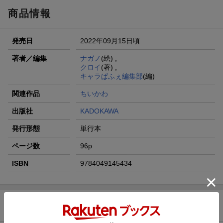
商品情報
発売日
2022年09月15日頃
著者／編集
ナガノ
(絵) ,
クロイ
(著) ,
キャラぱふぇ編集部
(編)
関連作品
ちいかわ
出版社
KADOKAWA
発行形態
単行本
ページ数
96p
ISBN
9784049145434
商品説明