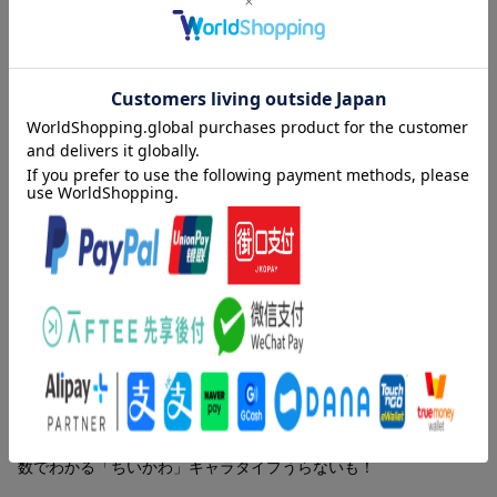
内容紹介（JPROより）
大人気「ちいかわ」のうらないブックが登場！
ちいかわたちといっしょに、気になる自分の運命や、友情運、恋
の行方をうらなっちゃおう☆
あなたのはどのキャラタイプ？
誕生日でみちびき出す運命数で、あなたの「ちいかわ」でのキャ
ラタイプと、性格が分かるよ！
夢をかなえるための〈なんとかなれー！アドバイス〉つき♪
星座うらないでは、友情運と恋愛運をチェック☆
ほかにも、コインうらないやサイコロうらない、夢うらないなど
もりだくさんだよ！
友だちといっしょにうらなえば、おたがいの新しい一面も見える
かも……!?
内容紹介（「BOOK」データベースより）
ぜひ、みんなでためしてみてねっ！
なんか気になるいろんなこと。ちいかわとうらなっちゃお！運命
(C)nagano
数でわかる「ちいかわ」キャラタイプうらないも！
【1章】 キャラタイプうらない