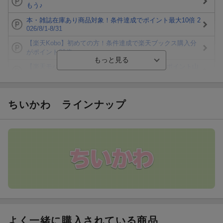
もう♪
本・雑誌在庫あり商品対象！条件達成でポイント最大10倍 2
026/8/1-8/31
【楽天Kobo】初めての方！条件達成で楽天ブックス購入分
がポイント20倍
【楽天モバイルご利用者限定】条件達成で100万ポイント山
分け！
【Rakuten Fashion×楽天ブックス】条件達成で10万ポイン
ト山分け
ちいかわ
ラインナップ
【スタンプカード】楽天ポイントもらえる＆抽選で豪華景品
が当たる！
楽天モバイル紹介キャンペーンの拡散で300円OFFクーポン
進呈
条件達成で楽天限定・宝塚歌劇 宙組貸切公演ペアチケット
が当たる
よく一緒に購入されている商品