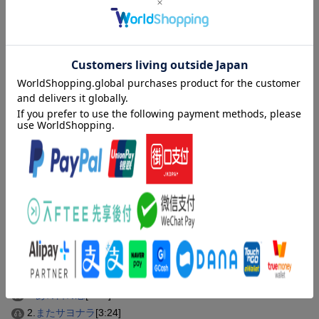
生写真
内容紹介
吉田ひろき5thのシングル「あの日の恋」は初の女唄。
女性の一途で純粋な気持ちを表現した楽曲でM2、M3ともに恋を
テーマとした 3 部作となります。
収録曲
曲目タイトル：
[Disc1]
『あの日の恋/またサヨナラ/あなたを忘れない』／CD
アーティスト：吉田ひろき
曲目タイトル：
1.
あの日の恋
[4:01]
2.
またサヨナラ
[3:24]