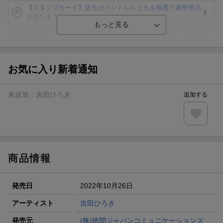
【スタンプカード】楽天ポイントもらえる＆抽選で豪華景品
が当たる！
楽天モバイル紹介キャンペーンの拡散で300円OFFクーポン
進呈
条件達成で楽天限定・宝塚歌劇 宙組貸切公演ペアチケット
が当たる
お気に入り新着通知
エントリー＆条件達成で『鬼滅の刃』オリジナルきんちゃく
袋が当たる！
未追加：
吉田ひろき
追加する
【楽天24】日用品の楽天24と楽天ブックス買いまわりでク
ーポン★
【楽天ミュージック】200円OFFクーポン！初回30日無料音
楽聴き放題♪
商品情報
発売日
2022年10月26日
アーティスト
吉田ひろき
発売元
(株)徳間ジャパンコミュニケーションズ