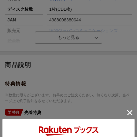
ディスク枚数
1枚(CD1枚)
JAN
4988008380644
販売元
徳間ジャパンコミュニケーションズ
総曲数
6(シングル)
収録時間
25分01秒
品番
TKCA-91458
商品説明
洋題
ANO HI NO KOI/MATA SAYONARA/ANATA
WO WASURENAI
特典情報
※数量に限りがございます。お早めにご注文ください。無くなり次第、当ペ
ージ上で終了告知をさせていただきます。
先着特典
特典
※こちらの特典は終了しました