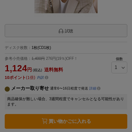
試聴
ディスク枚数
：
1枚(CD1枚)
参考小売価格：
1,400円
276円(19％)OFF！
個数
1,124
円
送料無料
(税込)
10
ポイント
1倍
内訳
メーカー取り寄せ
通常6〜16日程度で発送
詳細
商品確保が難しい場合、3週間程度でキャンセルとなる可能性があり
ます。
買い物かごに入れる