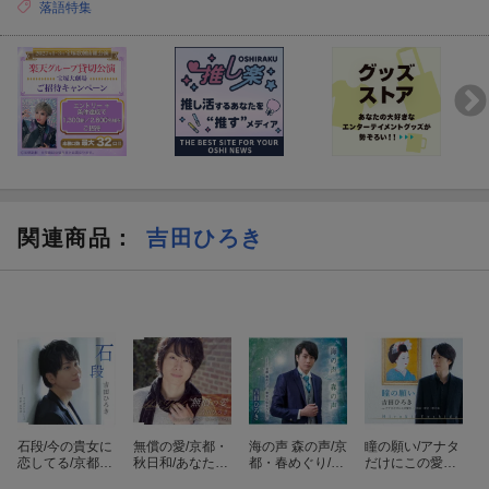
落語特集
関連商品
：
吉田ひろき
石段/今の貴女に
無償の愛/京都・
海の声 森の声/京
瞳の願い/アナタ
恋してる/京都・
秋日和/あなたに
都・春めぐり/貴
だけにこの愛を/
夏物語
会いたい
女の生まれた日
長崎・青空・碧