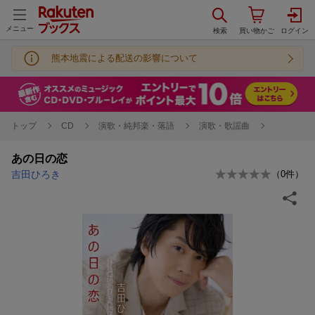
メニュー
熊本地震による配送の影響について
トップ
CD
演歌・純邦楽・落語
演歌・歌謡曲
あの日の恋
吉田ひろき
（
0
件）