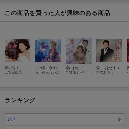
に
き海
この商品を買った人が興味のある商品
愛の翳り
この愛…永遠に
恋におちて
愛にそむかれて
三ツ屋亜美
らーめんれいこ
外野桜子/やしき達也
大木あつし
ランキング
総合