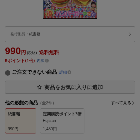
発行形態
：
紙書籍
990
円
送料無料
(税込)
9
ポイント
1倍
内訳
ご注文できない商品
詳細
商品をお気に入りに追加
他の形態の商品
すべて見る
（全
2
件）
紙書籍
定期購読
ポイント3倍
Fujisan
990
円
1,480
円