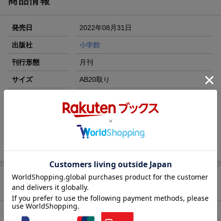
商品情報
エントリー＆3,000円以上購入で無料データSIM（3GB/月プ
ラン）が当たる！
発売日
2022年08月31日
楽天モバイル紹介キャンペーンの拡散で300円OFFクーポン
進呈
出版社
小学館
条件達成で楽天限定・宝塚歌劇 宙組貸切公演ペアチケット
刊行形態
月刊
が当たる
サイズ
AB20取り
楽天ブックス雑誌
01057
コード
JAN
4910010571024
バックナンバー
この雑誌の他の号を見る
商品レビュー
総合評価：