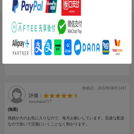
条件に満たないため、評価は表示できません。
投稿日：2022年12月26日
5
評価：
ぽい♪
(無題)
早々に送ってもらいました。良かったです。
投稿日：2022年08月14日
5
評価：
nonohana777
(無題)
孫娘が大のお気に入りなので、毎月お願いしています。迅速な配送
なので急いで店舗にいくことなく助かります。