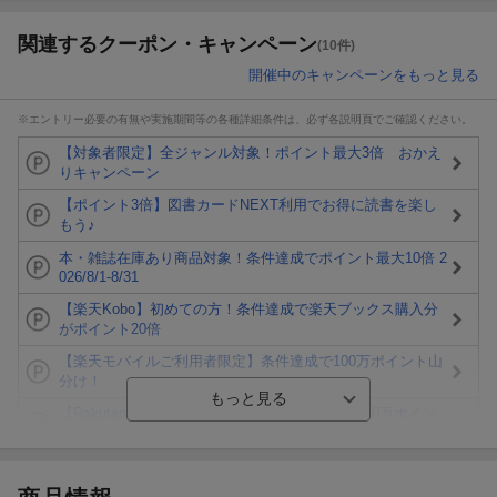
関連するクーポン・キャンペーン
(10件)
開催中のキャンペーンをもっと見る
※エントリー必要の有無や実施期間等の各種詳細条件は、必ず各説明頁でご確認ください。
【対象者限定】全ジャンル対象！ポイント最大3倍 おかえ
りキャンペーン
【ポイント3倍】図書カードNEXT利用でお得に読書を楽し
もう♪
本・雑誌在庫あり商品対象！条件達成でポイント最大10倍 2
026/8/1-8/31
【楽天Kobo】初めての方！条件達成で楽天ブックス購入分
がポイント20倍
【楽天モバイルご利用者限定】条件達成で100万ポイント山
分け！
【Rakuten Fashion×楽天ブックス】条件達成で10万ポイン
ト山分け
【スタンプカード】楽天ポイントもらえる＆抽選で豪華景品
が当たる！