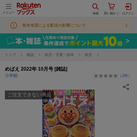
メニュー
熊本地震による配送の影響について
トップ
雑誌
幼児・児童・絵本
幼児
めばえ 2022年 10月号 [雑誌]
小学館
（
2
件）
ご注文できない商品