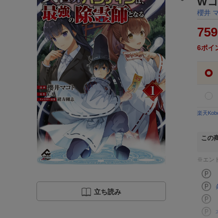
W
櫻井 
759
6
ポイ
楽天Ko
この
※エン
立ち読み