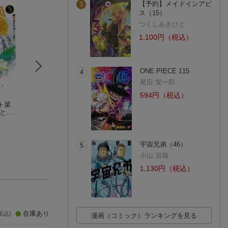
【予約】メイドインアビ
3
ス（15）
つくしあきひと
1,100円（税込）
ONE PIECE 115
4
尾田 栄一郎
594円（税込）
ト菜
二度目の異世界は周
異世界でお兄様に殺
転生陰陽師・賀茂
ルと便
到に
されないよう、精一
樹〜二度と地獄は
を駆
月夜乃古狸
杯がんばった結果 2
倉本 縞
免なので、閻魔大
芳井りょう
づけ
の神気で無双しま
拠点
す〜＠COMIC 第
3
宇宙兄弟（46）
5
小山 宙哉
1,130円（税込）
在庫あり
税込)
漫画（コミック）ランキングを見る