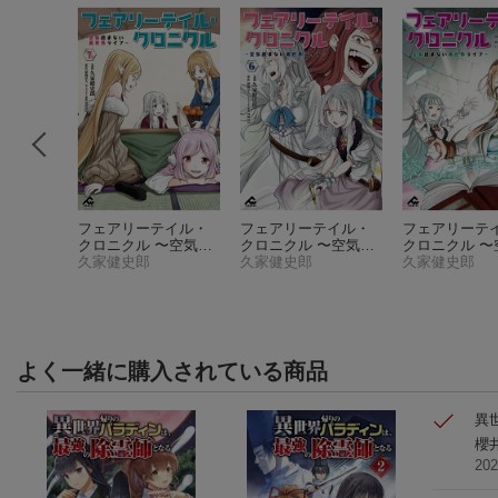
の勇者
フェアリーテイル・
フェアリーテイル・
フェアリーテ
ョンが出
クロニクル 〜空気読
クロニクル 〜空気読
クロニクル 〜
世界で、
丸
まない異世界ライ
久家健史郎
まない異世界ライ
久家健史郎
まない異世界
久家健史郎
ンサーに
フ〜 7
フ〜 6
フ〜 5
稼ぎま
よく一緒に購入されている商品
異
櫻
20