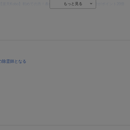
【楽天Kobo】初めての方！条件達成で楽天ブックス購入分がポイント20倍
【楽天モバイルご利用者限定】条件達成で100万ポイント山分け！
【Rakuten Fashion×楽天ブックス】条件達成で10万ポイント山分け
【スタンプカード】楽天ポイントもらえる＆抽選で豪華景品が当たる！
エントリー＆3,000円以上購入で無料データSIM（3GB/月プラン）が当たる！
楽天モバイル紹介キャンペーンの拡散で300円OFFクーポン進呈
の除霊師となる