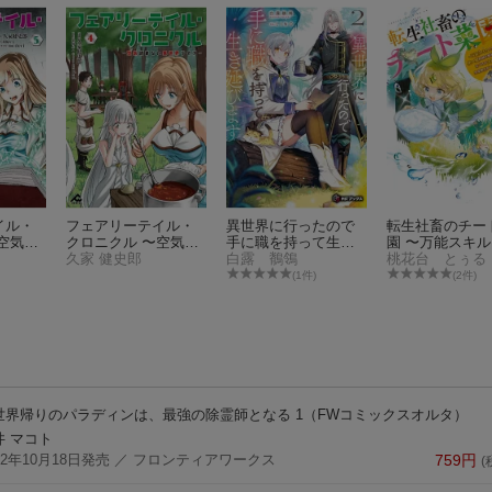
イル・
フェアリーテイル・
異世界に行ったので
転生社畜のチー
空気読
クロニクル 〜空気読
手に職を持って生き
園 〜万能スキ
ライ
まない異世界ライ
久家 健史郎
延びます2
白露 鶺鴒
利な使い魔妖精
桃花台 とぅる
フ〜 4
使してたら、気
(1件)
(2件)
ば大陸一の生産
ができていた〜 
世界帰りのパラディンは、最強の除霊師となる 1
（FWコミックスオルタ）
井 マコト
22年10月18日発売
／ フロンティアワークス
759
円
(