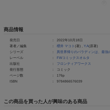
商品情報
発売日
：
2022年10月18日
著者／編集
：
櫻井 マコト
(著) ,
Y.A
(原著)
シリーズ
：
異世界帰りのパラディンは、最強
レーベル
：
FWコミックスオルタ
出版社
：
フロンティアワークス
発行形態
：
コミック
ページ数
：
176p
ISBN
：
9784866576039
この商品を買った人が興味のある商品