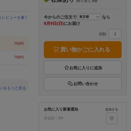
残りあと
3
個
楽天チケット
エンタメニュース
推し楽
今から
のご注文で
なら
|
レビューを書く
8月9日(日)
にお届け
個数
759
円
買い物かごに入れる
759
円
お問い合わせ
ンをもっと見る
。
お気に入り新着通知
追加する
未追加：
3
件