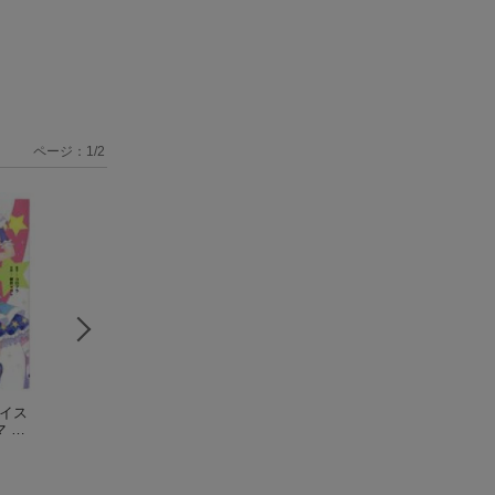
ページ：
1
/
2
ハイス
あいまねっ〜悪魔な
Berry’s（1）
（ブレイ
異世界帰りのパラ
マ ア
彼女をプロデュー
ドコミックス）
ィンは、最強の除
アフタ
ス〜 1
櫻井 マコト
（ドラゴンコ
櫻井マコト
師となる 3
櫻井 マコト
（F
撃コ
ミックスエイジ）
ミックスオルタ）