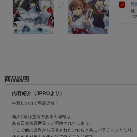
異
櫻
20
商品説明
内容紹介（JPROより）
神殺しの力で悪霊退散！
新人C級除霊師である広瀬裕は、
ある日突然異世界へと召喚されてしまう。
そこで他の世界から召喚された少女らと共にパラディンとなり、
死を司る邪神を三年かけて倒すことに成功。