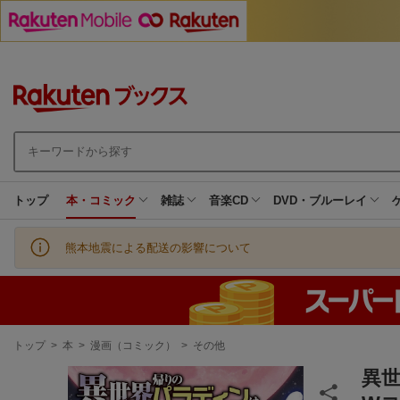
トップ
本・コミック
雑誌
音楽CD
DVD・ブルーレイ
熊本地震による配送の影響について
現
トップ
>
本
>
漫画（コミック）
>
その他
在
地
異世