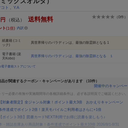
コミックスオルタ）
マコト
,
Y.A
（
0
件）
送料無料
円
（税込）
ント
1倍
内訳
紙書籍
(コミ
異世界帰りのパラディンは、最強の除霊師となる 1
ック)
電子書籍
(楽
異世界帰りのパラディンは、最強の除霊師となる １
天Kobo)
bo電子書籍ストアについて
商品が関連するクーポン・キャンペーンがあります
（10件）
開催中のキャンペー
トリー必要の有無や実施期間等の各種詳細条件は、必ず各説明頁でご確認ください
【対象者限定】全ジャンル対象！ポイント最大3倍 おかえりキャンペーン
条件達成でポイント2倍！楽天モバイルご利用者はさらに+1倍
【ポイント3倍】図書カードNEXT利用でお得に読書を楽しもう♪
本・雑誌在庫あり商品対象！条件達成でポイント最大10倍 2026/8/1-8/31