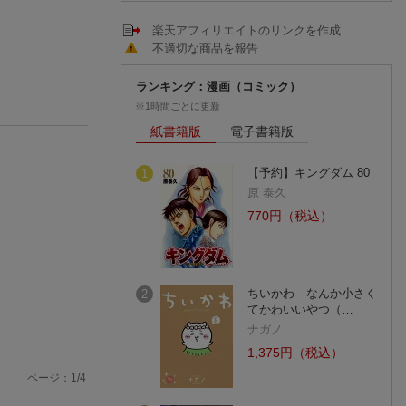
楽天アフィリエイトのリンクを作成
不適切な商品を報告
ランキング：漫画（コミック）
※1時間ごとに更新
紙書籍版
電子書籍版
【予約】キングダム 80
1
原 泰久
770円（税込）
ちいかわ なんか小さく
2
てかわいいやつ（…
ナガノ
1,375円（税込）
ページ：
1
/
4