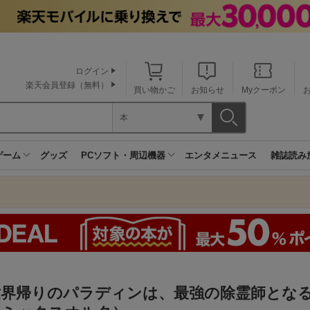
ログイン
楽天会員登録（無料）
買い物かご
お知らせ
Myクーポン
本
ゲーム
グッズ
PCソフト・周辺機器
エンタメニュース
雑誌読み
界帰りのパラディンは、最強の除霊師となる 