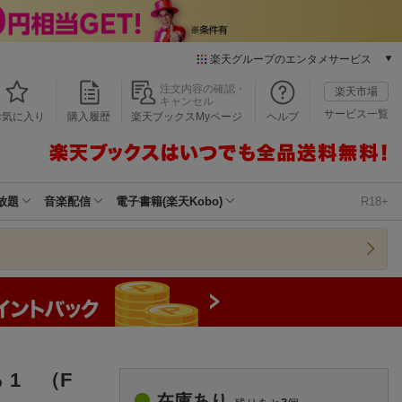
楽天グループのエンタメサービス
本/ゲーム/CD/DVD
注文内容の確認・
楽天市場
キャンセル
楽天ブックス
サービス一覧
お気に入り
購入履歴
楽天ブックスMyページ
ヘルプ
電子書籍
楽天Kobo
雑誌読み放題
楽天マガジン
放題
音楽配信
電子書籍(楽天Kobo)
R18+
音楽配信
楽天ミュージック
動画配信
楽天TV
動画配信ガイド
Rakuten PLAY
無料テレビ
Rチャンネル
1 （F
チケット
在庫あり