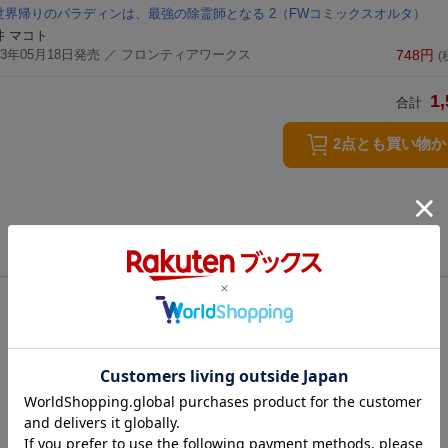
世界帰りのパラディンは、最強の除霊師となる 2
（FWコミックスオルタ）
井 マコト
23年05月18日発売
／ フロンティアワークス
748
円
(
1,
合計
2点とも買い物