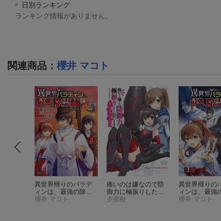
日別ランキング
ランキング情報がありません。
関連商品
：
櫻井 マコト
（ブレイ
異世界帰りのパラデ
痛いのは嫌なので防
異世界帰りの
ス）
ィンは、最強の除霊
御力に極振りしたい
ィンは、最強
師となる 3
櫻井 マコト
（FWコ
と思います。コミッ
夕蜜柑
師となる 2
櫻井 マコト
（
ミックスオルタ）
クアンソロジー
（電
ックスオルタ
撃コミックスNEXT）