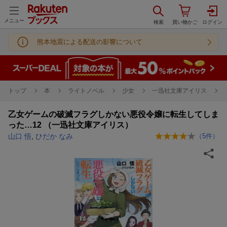
メニュー
熊本地震による配送の影響について
トップ
本
ライトノベル
少女
一迅社文庫アイリス
乙女ゲームの破滅フラグしかない悪役令嬢に転生してしま
った…12 （一迅社文庫アイリス）
山口 悟
,
ひだか なみ
（
5
件）