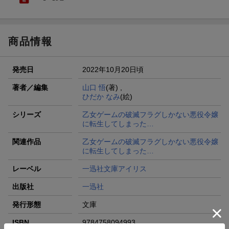
商品情報
発売日
2022年10月20日頃
著者／編集
山口 悟
(著) ,
ひだか なみ
(絵)
シリーズ
乙女ゲームの破滅フラグしかない悪役令嬢
に転生してしまった…
関連作品
乙女ゲームの破滅フラグしかない悪役令嬢
に転生してしまった…
レーベル
一迅社文庫アイリス
出版社
一迅社
発行形態
文庫
ISBN
9784758094993