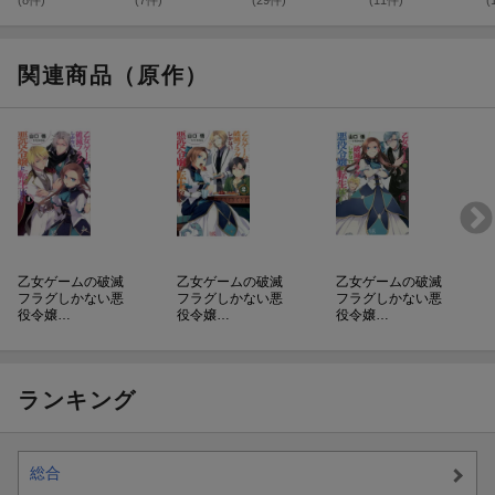
た・・・（2）
た…9
た…（1）
た・・・（6）
(8件)
(7件)
(29件)
(11件)
(
関連商品（原作）
乙女ゲームの破滅
乙女ゲームの破滅
乙女ゲームの破滅
フラグしかない悪
フラグしかない悪
フラグしかない悪
役令嬢…
役令嬢…
役令嬢…
ランキング
総合