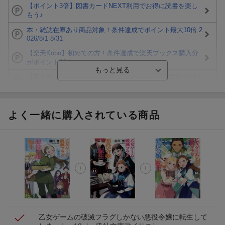
【ポイント3倍】図書カードNEXT利用でお得に読書を楽し
もう♪
本・雑誌在庫あり商品対象！条件達成でポイント最大10倍 2
026/8/1-8/31
【楽天Kobo】初めての方！条件達成で楽天ブックス購入分
がポイント20倍
【楽天モバイルご利用者限定】条件達成で100万ポイント山
分け！
【Rakuten Fashion×楽天ブックス】条件達成で10万ポイン
ト山分け
よく一緒に購入されている商品
【スタンプカード】楽天ポイントもらえる＆抽選で豪華景品
が当たる！
エントリー＆3,000円以上購入で無料データSIM（3GB/月プ
ラン）が当たる！
楽天モバイル紹介キャンペーンの拡散で300円OFFクーポン
進呈
乙女ゲームの破滅フラグしかない悪役令嬢に転生して