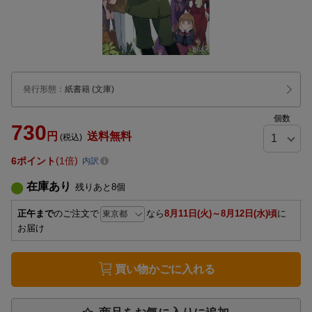
発行形態
：
紙書籍
(文庫)
個数
730
円
送料無料
(税込)
6
ポイント
1倍
内訳
在庫あり
残りあと
8
個
正午まで
のご注文で
なら
8月11日(火)～8月12日(水)頃
に
お届け
買い物かごに入れる