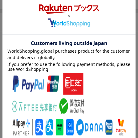
商品説明
内容紹介（「BOOK」データベースより）
悪役令嬢カタリナに転生した私。破滅フラグを無事回避し魔法省
で働く平穏な日々を過ごすはずだったのに、ゲーム続編で新たな
破滅フラグが立ち、おまけに悪役スキルもアップ中。そんな中、
婚約者のジオルド王子に新たな婚約者候補の噂が！？婚約者候補
は、私もよく知っている意外な人物で…。その上、厄介な人物に
目をつけられたらしい私に、お父様が護衛をつける警戒状態にな
ってー！？大人気破滅回避ラブコメディ★波乱の第１２弾！！
著者情報（「BOOK」データベースより）
山口悟（ヤマグチサトル）
９月７日生まれ。乙女座。新潟生まれ（本データはこの書籍が刊
行された当時に掲載されていたものです）