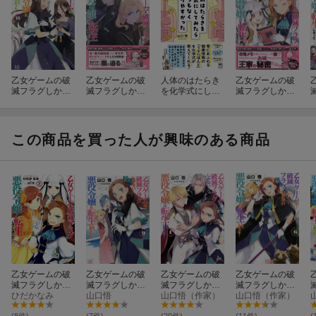
乙女ゲームの破
乙女ゲームの破
人体のはたらき
乙女ゲームの破
滅フラグしかな
滅フラグしかな
を化学式にして
滅フラグしかな
い悪役令嬢に転
い悪役令嬢に転
みたらとてつも
い悪役令嬢に転
生してしまっ
生してしまっ
なくわかりやす
生してしまっ
た…16
た…13巻
かった
た…12巻
この商品を買った人が興味のある商品
乙女ゲームの破
乙女ゲームの破
乙女ゲームの破
乙女ゲームの破
滅フラグしかな
滅フラグしかな
滅フラグしかな
滅フラグしかな
い悪役令嬢に転
ひだかなみ
い悪役令嬢に転
山口悟
い悪役令嬢に転
山口悟（作家）
い悪役令嬢に転
山口悟（作家）
生してしまっ
生してしまっ
生してしまっ
生してしまっ