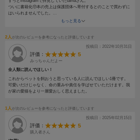
ずっとInstagramで拝見していたtamaさん。
ついに書籍化🥺本の売上は保護団体へ寄付するとのことで買わずに
はいられませんでした。
大好きなシロさんや、可愛すぎるボスちゃん。
もっと見る
そして素敵な家族に巡り会えたモカちゃんなど、多くの保護犬のお
話が描かれています。
2人
が次のレビューを参考になったと評価しています
保護活動の、辛い現実も丁寧に分かりやすく
綺麗事などで片付けることもなく書かれています。
投稿日：2022年10月31日
犬を飼うということはどういう事か。
5
評価：
改めて色々と考えさせられる作品です。
みっちゃんだよー
全人類に読んでほしい！
個性あふれる7匹のホゴイヌたちとのエピソードを読めば、彼らの
ことを愛さずにいられなくなるでしょう。それぞれにそれぞれの
これからペットを飼おうと思っている人に読んでほしい1冊です。
可愛いだけじゃなく、命の重みや責任を学ばせていただけます。我
物語があり、見せてくれるしぐさや表情も、みんな違っているの
が家の愛猫をより一層愛おしく思えました。
です。一度読んだら忘れられない。愛しい愛しいイヌたちの物語
に、ぜひともふれてみて下さい。
1人
が次のレビューを参考になったと評価しています
投稿日：2025年02月15日
5
評価：
購入者さん