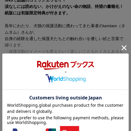
涙なしには読めない、かけがえのない命の物語、待望の書籍化！
紙版には初版限定特典が付きます。
長年にわたり、犬猫の保護活動に携わってきた著者のtamtam（タ
ムタム）さんが、
自身の経験を通した保護犬たちとの触れ合いを優しい絵と言葉で
綴ります。
「保護活動のイメージを変えたい！楽しいこともたくさんあるん
です」
と語るように、個性あふれるホゴイヌとの心温まるストーリーが
満載！
尚、本書の売上の一部は、保護犬の支援活動などを行っている団
内容紹介（JPROより）
体に寄付されます。
SNSで話題のコミックエッセイ！
涙なしには読めない、かけがえのない命の物語、待望の書籍化！
紙版には初版限定特典が付きます。
長年にわたり、犬猫の保護活動に携わってきた著者のtamtam（タ
ムタム）さんが、
自身の経験を通した保護犬たちとの触れ合いを優しい絵と言葉で