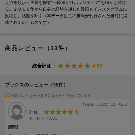
犬猫を預かり里親を探す“一時預かりボランティア”を細々と続け
ヌたちとの忘れられないエピソードを、描きおろしのカラーイラ
る。２０１８年から自身の経験を通した漫画をインスタグラムに
ストや実際の写真を交えて一冊にまとめた初めての書籍です。
投稿し、話題を呼ぶ（本データはこの書籍が刊行された当時に掲
載されていたものです）
商品レビュー（33件）
4.82
総合評価：
ブックスのレビュー（30件）
ホゴイヌたちとの出会いには、涙なしには読めない辛い現実や悲
しみがあります。でも、それだけじゃない。彼らと過ごす日々に
2人
が次のレビューを参考になったと評価しています
はたくさんの喜びや幸せもあって、ようやく心が通った瞬間の嬉
投稿日：2022年11月02日
しさや、たとえ短い間でも絆を深められた経験は、かけがえのな
5
評価：
い家族との宝もの。たまさんとホゴイヌたちとの愛情にふれ、読
トラレディ0601
んだ後には心が温かくなる…。これは、そんな命と愛の物語で
す。
(無題)