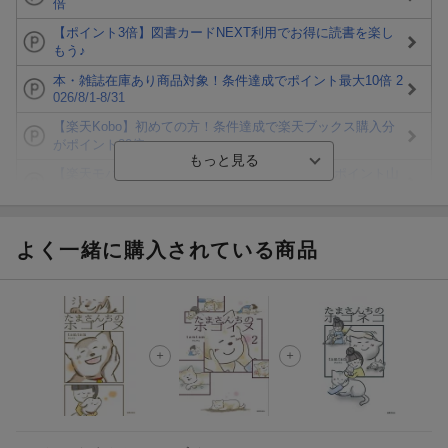
倍
【ポイント3倍】図書カードNEXT利用でお得に読書を楽し
もう♪
本・雑誌在庫あり商品対象！条件達成でポイント最大10倍 2
026/8/1-8/31
【楽天Kobo】初めての方！条件達成で楽天ブックス購入分
がポイント20倍
【楽天モバイルご利用者限定】条件達成で100万ポイント山
分け！
【Rakuten Fashion×楽天ブックス】条件達成で10万ポイン
ト山分け
よく一緒に購入されている商品
【スタンプカード】楽天ポイントもらえる＆抽選で豪華景品
が当たる！
楽天モバイル紹介キャンペーンの拡散で300円OFFクーポン
進呈
条件達成で楽天限定・宝塚歌劇 宙組貸切公演ペアチケット
が当たる