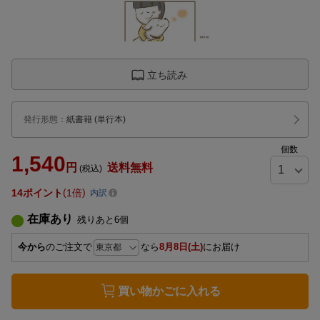
立ち読み
発行形態
：
紙書籍
(単行本)
個数
1,540
円
送料無料
(税込)
14
ポイント
1倍
内訳
在庫あり
残りあと
6
個
今から
のご注文で
なら
8月8日(土)
にお届け
買い物かごに入れる