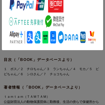
綴ります。
「保護活動のイメージを変えたい！楽しいこともたくさんあるん
です」
と語るように、個性あふれるホゴイヌとの心温まるストーリーが
行き場を失ってしまった犬や猫を保健所から預かり、里親を探す
満載！
「一時預かりボランティア」を続けている著者・tamtam（タムタ
尚、本書の売上の一部は、保護犬の支援活動などを行っている団
ム）さん。出会ったホゴイヌとのエピソードや、彼らと一緒に暮
体に寄付されます。
内容紹介（「BOOK」データベースより）
らした10年以上にもおよぶ日々の体験を、やさしい絵と言葉で綴
ボス(可哀想な犬・犬が咬んできた)、シロ（シニア犬って愛おし
ったコミックエッセイがSNSで話題を呼びました。
い）、ラン（人が苦手な犬と犬が好きな人と）、チロ（高齢者は
どうか知ってほしい…それは、命と愛の物語。
ペットを飼えない？！）、モカ（保護活動ってエライ？！・保健
所ってコワイところ？）、ビビ（野犬が家にやって来た！・ちょ
目次（「BOOK」データベースより）
っと聞いてほしい野犬の話）、チョコ（ペットショップで買って
もいいじゃないか・これから犬を飼う人へ）
１ ボス／２ チロちゃん／３ ランちゃん／４ モカ／５ ビ
ビちゃん／６ シロさん／７ チョコちゃん
著者情報（「BOOK」データベースより）
ｔａｍｔａｍ（ＴＡＭＴＡＭ）
公益財団法人の動物保護団体に勤務後、生活の傍らで保健所から
まずは知ってほしい。そんな思いから著者が厳選した7匹のホゴイ