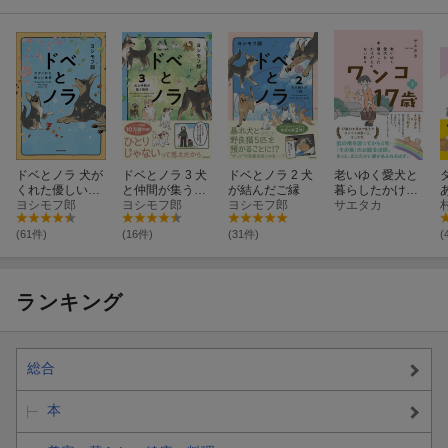
ホゴネコたちの生涯が24枚のポストカードに
たまさんちのホゴネコポストカード
はこちら
ドベとノラ 犬が
ドベとノラ 3 犬
ドベとノラ 2 犬
老いゆく愛犬と
公益財団法人の保護施設からブリーダー、動物病院勤務を経て、
くれた優しい世
と仲間が集う場
が結んだご縁
暮らしたかけが
現在は個人で犬猫の「一時預かりボランティア」を行う傍ら、自
界
ヨシモフ郎
所
ヨシモフ郎
ヨシモフ郎
えのない日々 ワ
サエタカ
ンコ17歳 2
身の経験をもとにした作品を投稿し、コミックエッセイストとし
(61件)
(16件)
(31件)
(
ても大活躍中tamtamさん初のポストカード集。全点描きおろしの
本書には、人々との触れ合いを通したホゴネコたちの生涯が”いの
ちをつなぐ”温かいストーリーとして描かれています。
ランキング
ご自身の気持ちを綴ったり、ギフトとして贈ったり・・・・・・
大切な人や物、事を思い出しながらお楽しみいただけますよう
に。
総合
本