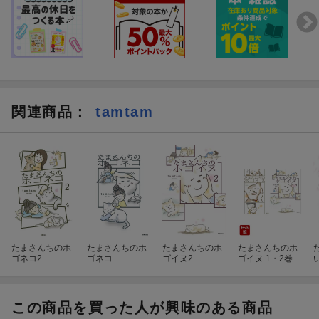
たまさんちのホゴイヌポストカード
はこちら
公益財団法人の保護施設からブリーダー、動物病院勤務を経て、
現在は個人で犬猫の「一時預かりボランティア」を行う傍ら、自
身の経験をもとにした作品を投稿し、コミックエッセイストとし
ても大活躍中tamtamさん初のポストカード集。全点描きおろしの
関連商品
：
tamtam
本書には、人々との触れ合いを通したホゴイヌたちの生涯が”いの
ちをつなぐ”温かいストーリーとして描かれています。
ご自身の気持ちを綴ったり、ギフトとして贈ったり・・・・・・
大切な人や物、事を思い出しながらお楽しみいただけますよう
に。
たまさんちのホ
たまさんちのホ
たまさんちのホ
たまさんちのホ
ゴネコ2
ゴネコ
ゴイヌ2
ゴイヌ 1・2巻セ
ット
K
この商品を買った人が興味のある商品