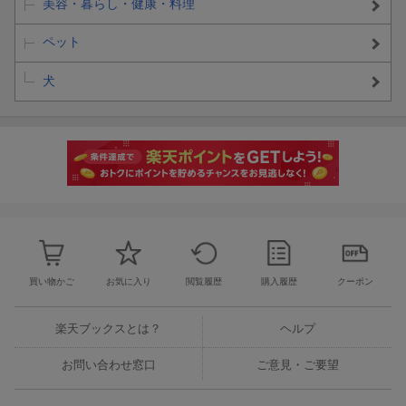
美容・暮らし・健康・料理
ペット
犬
SNSで話題のコミックエッセイ！「たまさん」シリーズ第2
弾!
たまさんちのホゴネコ
はこちら
「保護犬」との暮らしを綴ったコミックエッセイ『たまさんちの
買い物かご
お気に入り
閲覧履歴
購入履歴
クーポン
ホゴイヌ』の出版から一年。
続編を望む多くの声にお応えして、「保護猫」との日々をまとめ
た『たまさんちのホゴネコ』には、
楽天ブックスとは？
ヘルプ
インスタグラムに投稿され多くの反響を呼んだ猫たちとのエピソ
お問い合わせ窓口
ご意見・ご要望
ードに、
大幅な描きおろしを加えたかけがえのない6つの物語が綴られてい