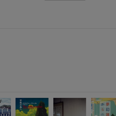
【楽天モバイルご利用者限定】条件達成で100万ポイント山分け！
【Rakuten Fashion×楽天ブックス】条件達成で10万ポイント山分け
【スタンプカード】楽天ポイントもらえる＆抽選で豪華景品が当たる！
エントリー＆3,000円以上購入で無料データSIM（3GB/月プラン）が当たる！
楽天モバイル紹介キャンペーンの拡散で300円OFFクーポン進呈