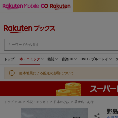
トップ
本・コミック
雑誌
音楽CD
DVD・ブルーレイ
熊本地震による配送の影響について
現
トップ
>
本
>
小説・エッセイ
>
日本の小説
>
著者名・あ行
在
地
野
小川 