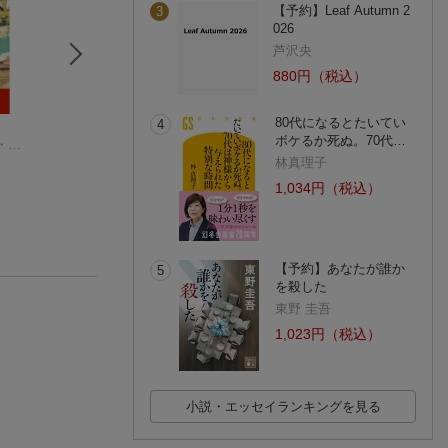
【予約】Leaf Autumn 2
3
026
芦沢央
880円（税込）
80代になるとたいてい
4
半島を出よ（上）
癒しの島
乱鴉の島
ボケるか死ぬ。70代…
クリストファー・プリースト
村上龍
楊智凱
有栖川 有栖
(238件)
(134件)
林真理子
1,034円（税込）
【予約】あなたが誰か
5
を殺した
東野 圭吾
1,023円（税込）
小説・エッセイランキングを見る