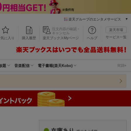
楽天グループのエンタメサービス
本/ゲーム/CD/DVD
注文内容の確認・
楽天市場
キャンセル
楽天ブックス
サービス一覧
お気に入り
購入履歴
楽天ブックスMyページ
ヘルプ
電子書籍
楽天Kobo
雑誌読み放題
楽天マガジン
放題
音楽配信
電子書籍(楽天Kobo)
R18+
音楽配信
楽天ミュージック
動画配信
楽天TV
動画配信ガイド
Rakuten PLAY
無料テレビ
Rチャンネル
チケット
在庫あり