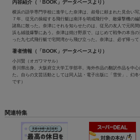
内容紹介（「BOOK」データベースより）
横浜の語学専門学校に進学した奈津は、叔母に頼まれた見合い写
７年、従兄の操縦する飛行艇は南洋を哨戒飛行中、敵爆撃機の編
諸島に散った。奈津にそれを知らせたのは、従兄の友人で元民間
浜も絨毯爆撃にあう。奈津は焼け野原で、はじめて戦争の本当の
った九七式飛行艇で宅間湾から飛び立った。奈津は、必ず帰って
著者情報（「BOOK」データベースより）
小川賢（オガワマサル）
香川県出身。大阪府立大学工学部卒。海外作品の翻訳作品を中心
た。自らの文芸活動としては同人誌・電子出版に「雪蛍」、幻冬
です）
関連特集