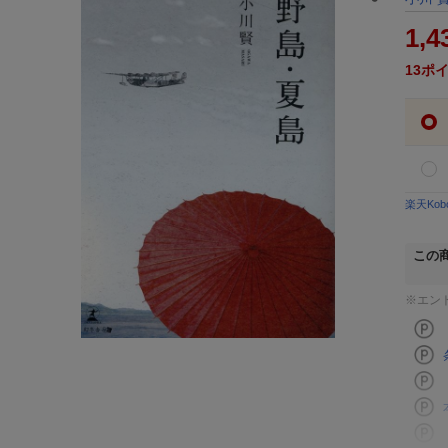
1,4
13
ポ
楽天Ko
この
※エン