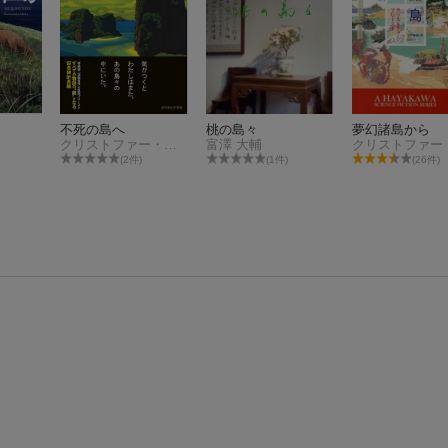
不死の島へ
桃の島々
夢幻諸島から
クリストファー・プリースト
富澤 大輔
(2件)
(1件)
(26件)