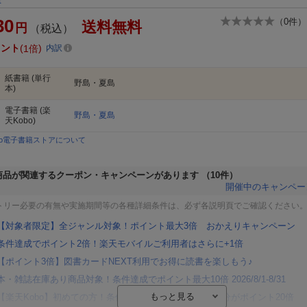
30
（
0
件）
送料無料
円
（税込）
イント
1倍
内訳
紙書籍
(単行
野島・夏島
本)
電子書籍
(楽
野島・夏島
天Kobo)
bo電子書籍ストアについて
商品が関連するクーポン・キャンペーンがあります
（10件）
開催中のキャンペー
トリー必要の有無や実施期間等の各種詳細条件は、必ず各説明頁でご確認ください
【対象者限定】全ジャンル対象！ポイント最大3倍 おかえりキャンペーン
条件達成でポイント2倍！楽天モバイルご利用者はさらに+1倍
【ポイント3倍】図書カードNEXT利用でお得に読書を楽しもう♪
本・雑誌在庫あり商品対象！条件達成でポイント最大10倍 2026/8/1-8/31
【楽天Kobo】初めての方！条件達成で楽天ブックス購入分がポイント20倍