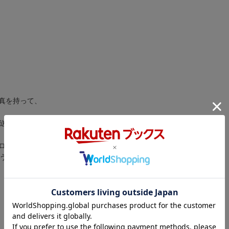
真を持って、
輸送船団を守り、
ロットの朽木だった。
う。