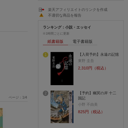
楽天アフィリエイトのリンクを作成
不適切な商品を報告
ランキング：小説・エッセイ
※1時間ごとに更新
紙書籍版
電子書籍版
【入荷予約】永遠の記憶
1
東野 圭吾
2,310円（税込）
【予約】幽冥の岸 十二
2
ページ：
1
/
4
国記
小野 不由美
825円（税込）