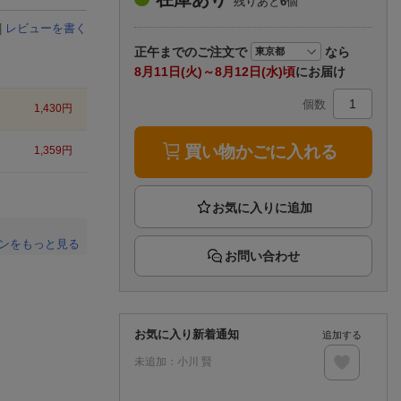
残りあと
6
個
楽天チケット
エンタメニュース
|
レビューを書く
推し楽
正午まで
のご注文で
なら
8月11日(火)～8月12日(水)頃
にお届け
個数
1,430
円
買い物かごに入れる
1,359
円
ンをもっと見る
お問い合わせ
。
お気に入り新着通知
追加する
未追加：
小川 賢