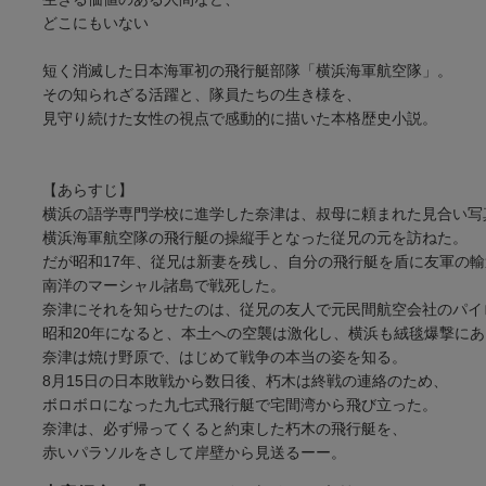
どこにもいない
短く消滅した日本海軍初の飛行艇部隊「横浜海軍航空隊」。
その知られざる活躍と、隊員たちの生き様を、
見守り続けた女性の視点で感動的に描いた本格歴史小説。
【あらすじ】
横浜の語学専門学校に進学した奈津は、叔母に頼まれた見合い写
横浜海軍航空隊の飛行艇の操縦手となった従兄の元を訪ねた。
だが昭和17年、従兄は新妻を残し、自分の飛行艇を盾に友軍の
南洋のマーシャル諸島で戦死した。
奈津にそれを知らせたのは、従兄の友人で元民間航空会社のパイ
昭和20年になると、本土への空襲は激化し、横浜も絨毯爆撃にあ
奈津は焼け野原で、はじめて戦争の本当の姿を知る。
8月15日の日本敗戦から数日後、朽木は終戦の連絡のため、
ボロボロになった九七式飛行艇で宅間湾から飛び立った。
奈津は、必ず帰ってくると約束した朽木の飛行艇を、
赤いパラソルをさして岸壁から見送るーー。