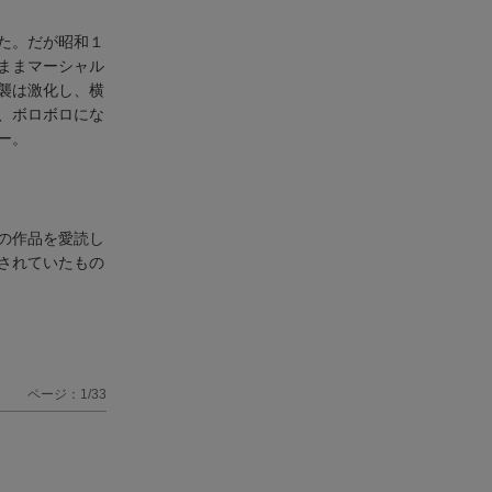
た。だが昭和１
ままマーシャル
襲は激化し、横
、ボロボロにな
ー。
の作品を愛読し
されていたもの
ページ：1/33