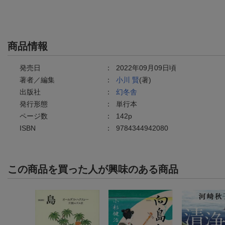
商品情報
発売日
：
2022年09月09日頃
著者／編集
：
小川 賢
(著)
出版社
：
幻冬舎
発行形態
：
単行本
ページ数
：
142p
ISBN
：
9784344942080
この商品を買った人が興味のある商品