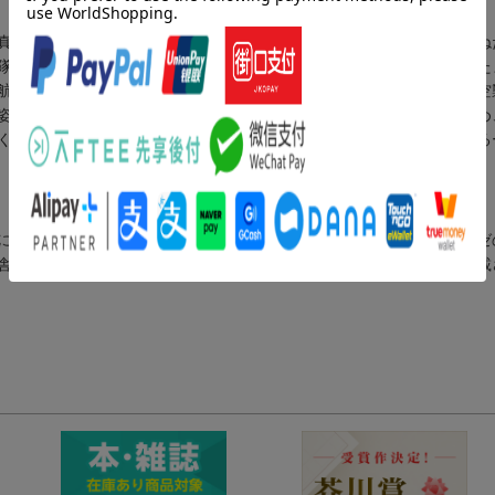
真を持って、横浜海軍航空隊の飛行艇の操縦手となった従兄の元を訪ね
隊から友軍の輸送船団を守るために単機で奮戦し、郷里に新妻を残した
航空会社のパイロットの朽木だった。昭和２０年になると、本土への空
姿を知る。８月１５日の日本敗戦から数日後、朽木は終戦の連絡のため
くると約束した朽木の飛行艇を、赤いパラソルをさして岸壁から見送る
に、チェコの作家フランツ・カフカの作品やイタリアの作家パヴェーゼ
舎「暗闇の逃避」を発刊（本データはこの書籍が刊行された当時に掲載