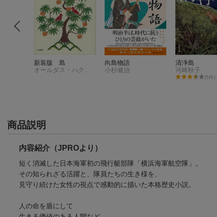
新装版 島
向島物語
清浄島
オールダス・ハクスレー
小杉健治
河崎秋子
(5件)
商品説明
内容紹介（JPROより）
短く消滅した日本海軍初の飛行艇部隊「横浜海軍航空隊」。
その知られざる活躍と、隊員たちの生き様を、
見守り続けた女性の視点で感動的に描いた本格歴史小説。
人の命を盾にして
生きる価値のある人間など、