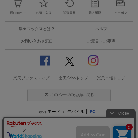
[Disc17]
買い物かご
お気に入り
閲覧履歴
購入履歴
クーポン
『ハリー・ポッター 8-Film & ハリー・ポッター 20周年記念:リタ
ーン・トゥ・ホグワーツ ブルーレイBOX』／Blu-rayDisc Video
楽天ブックスとは？
ヘルプ
[Disc18]
『ハリー・ポッター 8-Film & ハリー・ポッター 20周年記念:リタ
お問い合わせ窓口
ご意見・ご要望
ーン・トゥ・ホグワーツ ブルーレイBOX』／Blu-rayDisc Video
[Disc19]
『ハリー・ポッター 8-Film & ハリー・ポッター 20周年記念:リタ
ーン・トゥ・ホグワーツ ブルーレイBOX』／Blu-rayDisc Video
楽天ブックストップ
楽天Koboトップ
楽天市場トップ
[Disc20]
『ハリー・ポッター 8-Film & ハリー・ポッター 20周年記念:リタ
ーン・トゥ・ホグワーツ ブルーレイBOX』／Blu-rayDisc Video
このページの先頭に戻る
[Disc21]
『ハリー・ポッター 8-Film & ハリー・ポッター 20周年記念:リタ
表示モード
モバイル
PC
ーン・トゥ・ホグワーツ ブルーレイBOX』／Blu-rayDisc Video
企業情報
個人情報保護方針
特定商取引法に基づく表記
[Disc22]
サステナビリティ
『ハリー・ポッター 8-Film & ハリー・ポッター 20周年記念:リタ