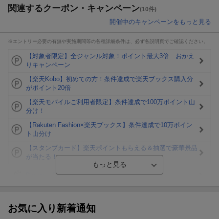
関連するクーポン・キャンペーン
(10件)
開催中のキャンペーンをもっと見る
※エントリー必要の有無や実施期間等の各種詳細条件は、必ず各説明頁でご確認ください。
【対象者限定】全ジャンル対象！ポイント最大3倍 おかえ
りキャンペーン
【楽天Kobo】初めての方！条件達成で楽天ブックス購入分
がポイント20倍
【楽天モバイルご利用者限定】条件達成で100万ポイント山
分け！
【Rakuten Fashion×楽天ブックス】条件達成で10万ポイン
ト山分け
【スタンプカード】楽天ポイントもらえる＆抽選で豪華景品
が当たる！
Blu-ray・DVDセール・お買い得情報
エントリー＆3,000円以上購入で無料データSIM（3GB/月プ
ラン）が当たる！
お気に入り新着通知
楽天モバイル紹介キャンペーンの拡散で300円OFFクーポン