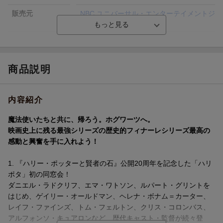
販売元
NBC ユニバーサル・エンターテイメントジ
ャパン
収録時間
ー／ー／ー／ー／ー／ー／ー／ー／ー／ー
／ー／ー／ー／ー／ー／ー／ー／ー／ー／
ー／ー／ー／ー／ー／ー／ー
商品説明
品番
1000815692
画面サイズ
ビスタサイズ=16:9
内容紹介
色彩
カラー
魔法使いたちと共に、帰ろう。ホグワーツへ。
言語
英語(オリジナル言語)
映画史上に残る最強シリーズの歴史的フィナーレシリーズ最高の
感動と興奮を手に入れよう！
音声方式
ドルビーデジタル5.1chサラウンド(オリジ
ナル音声方式)
1. 『ハリー・ポッターと賢者の石』公開20周年を記念した「ハリ
字幕言語
日本語字幕
ポタ」初の同窓会！
ダニエル・ラドクリフ、エマ・ワトソン、ルパート・グリントを
制作国
ー
はじめ、ゲイリー・オールドマン、ヘレナ・ボナム＝カーター、
洋題
HP 20TH ANN: RETURN TO HOGWAR&8-
レイフ・ファインズ、トム・フェルトン、クリス・コロンバス、
FILM
アルフォンソ・キュアロンなど、歴代キャスト・監督が続々登