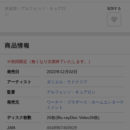
進呈
未追加：
アルフォンソ・キュアロ
追加する
条件達成で楽天限定・宝塚歌劇 宙組貸切公演ペアチケット
ン
が当たる
エントリー＆条件達成で『鬼滅の刃』オリジナルきんちゃく
袋が当たる！
商品情報
※初回限定（無くなり次第終了いたします。）
発売日
2022年12月02日
アーティスト
ダニエル・ラドクリフ
監督
アルフォンソ・キュアロン
発売元
ワーナー・ブラザース・ホームエンターテ
イメント
ディスク枚数
26枚(Blu-rayDisc Video26枚)
JAN
4548967460629