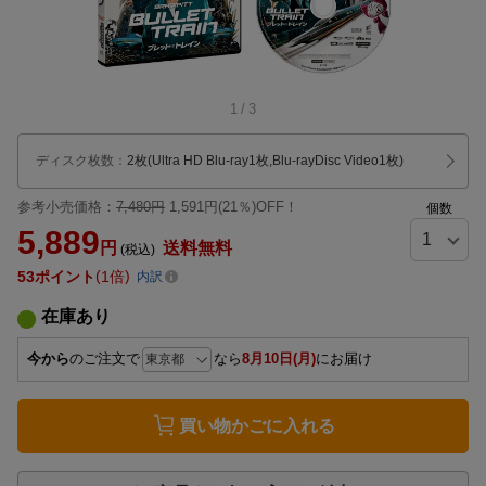
1
/
3
ディスク枚数
：
2枚(Ultra HD Blu-ray1枚,Blu-rayDisc Video1枚)
参考小売価格：
7,480円
1,591円(21％)OFF！
個数
5,889
円
送料無料
(税込)
53
ポイント
1倍
内訳
在庫あり
今から
のご注文で
なら
8月10日(月)
にお届け
買い物かごに入れる