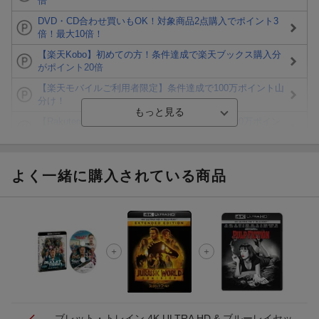
倍
DVD・CD合わせ買いもOK！対象商品2点購入でポイント3
倍！最大10倍！
【楽天Kobo】初めての方！条件達成で楽天ブックス購入分
がポイント20倍
【楽天モバイルご利用者限定】条件達成で100万ポイント山
分け！
【Rakuten Fashion×楽天ブックス】条件達成で10万ポイン
ト山分け
【スタンプカード】楽天ポイントもらえる＆抽選で豪華景品
が当たる！
よく一緒に購入されている商品
Blu-ray・DVDセール・お買い得情報
エントリー＆3,000円以上購入で無料データSIM（3GB/月プ
ラン）が当たる！
楽天モバイル紹介キャンペーンの拡散で300円OFFクーポン
進呈
ブレット・トレイン 4K ULTRA HD & ブルーレイセッ