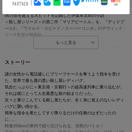
督の爽快アクションムービー！
(by Director David Leitch, Producer Kelly McCormick and Writer Z
ブラッド・ピット主演、待望のアクション超大作！原作は、累計3
ak Olkewicz)
00万部を超える大ヒットを記録した伊坂幸太郎の小説
＜殺し屋シリーズ＞の第二作「マリアビートル」を、『デッドプ
ール2』『ワイルド・スピード／スーパーコンボ』のデヴィッド・
リーチ監督が映画化。
★＜東京発・京都行＞時速350KMの超高速列車内で起こる数々の
命がけの戦い
ストーリーのアクセントとなる停車駅には、品川・新横浜・静
ストーリー
岡・浜松・名古屋・米原・・・とリアリティーのある、没入感満
載のストーリー設定。
謎の女性から電話越しにブリーフケースを奪うよう指令を受け
超高速列車内という、日本独自の魅力満載の環境の中で次々と巻
た、世界で最も運の悪い殺し屋レディバグ。
き起こる殺人事件から目が離せない！
気合たっぷりに＜東京発・京都行＞の超高速列車に乗り込むが、
それは彼にとって人生最悪な旅の始まりだった。
★個性豊かな豪華俳優陣が集結！あのハリウッド俳優の出演
次々と乗りこんでくる殺し屋たちが、全く身に覚えのないレディ
も！？
バグに襲い掛かる。
主人公レディバグを演じるブラッド・ピットほか、彼に襲い掛か
簡単な指令を果たしてすぐ降りるだけの任務のはずだったの
るキャラ濃すぎの殺し屋たちには、アーロン・テイラー＝ジョン
に…。
ソン、真田広之など個性あふれる豪華俳優たちが登場。
時速350kmの車内で繰り広げられる、決死のバトル！