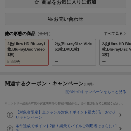
商品をお気に入りに追加
お問い合わせ
他の形態の商品
すべて見る
（全
4
件）
2枚(Ultra HD Blu-ray1
2枚(Blu-rayDisc Vide
2枚(Ultra HD Blu
枚,Blu-rayDisc Video
o1枚,DVD1枚)
枚,Blu-rayDisc 
1枚)
1枚)
5,889
円
ー
ー
関連するクーポン・キャンペーン
(10件)
開催中のキャンペーンをもっと見る
※エントリー必要の有無や実施期間等の各種詳細条件は、必ず各説明頁でご確認ください。
【対象者限定】全ジャンル対象！ポイント最大3倍 おかえ
りキャンペーン
条件達成でポイント2倍！楽天モバイルご利用者はさらに+1