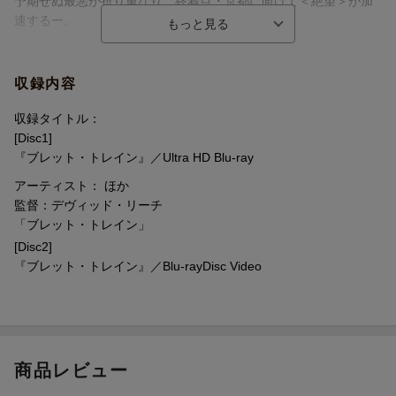
レディバグに指令を出すマリア役はサンドラ・ブロックが出演。
予期せぬ最悪が折り重なり、終着点・京都に向けて＜絶望＞が加
速するー。
★豪華声優陣による日本語吹替にも注目！
堀内 賢雄、津田 健次郎、関 智一、木村 昴などのお馴染みの豪華
＜キャスト＞
声優陣に加え、女優の山本 舞香もプリンス役で吹替初挑戦！
レディバグ：ブラッド・ピット（堀内 賢雄）
収録内容
プリンス：ジョーイ・キング（山本 舞香）
ブルーレイ2枚組（4K ULTRA HD本編ディスク／2Dブルーレイ本
ミカン：アーロン・テイラー＝ジョンソン（津田 健次郎）
収録タイトル：
編ディスク）
レモン：ブライアン・タイリー・ヘンリー（関 智一）
[Disc1]
4K ULTRA HDにはドルビーアトモスを採用！バリアフリー日本語
キムラ：アンドリュー・小路（阪口 周平）
『ブレット・トレイン』／Ultra HD Blu-ray
字幕も各ディスクで選択可能。
エルダー：真田 広之（井上 和彦）
アーティスト： ほか
NGシーン、撮影の舞台裏を描いたメイキングなど、28分の特典映
ホワイト・デス：マイケル・シャノン（立川 三貴）
監督：デヴィッド・リーチ
像を収録！
ウルフ：ベニート・A・マルティネス・オカシオ（木村 昴）
「ブレット・トレイン」
[Disc2]
●本商品は本編映像にドルビービジョンを採用しております。
＜スタッフ＞
『ブレット・トレイン』／Blu-rayDisc Video
ドルビービジョンの特徴は従来の映像技術よりも、より明るい輝
監督/製作：デヴィッド・リーチ
度、より深く、微細な暗部を再現すると同時に、
製作：ケリー・マコーミック
かつてスクリーンで見ることができなかった、豊かで新しい色彩
製作：アントワーン・フークア
を、滑らかな階調で映し出すことができます。
脚本：ザック・オルケウィッツ
ドルビービジョンでのご視聴をお楽しみいただくためにはドルビ
原作：伊坂 幸太郎
商品レビュー
ービジョン再生対応機器に加え、ドルビービジョン対応テレビが
必要となります。
©
2022 Columbia Pictures Industries, Inc. and TSG Entertainment