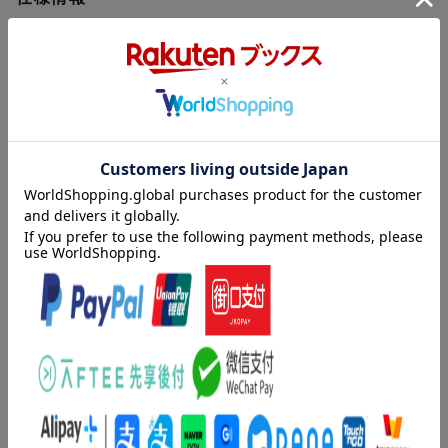
品番
UHB-81770
画面サイズ
シネスコサイズ
※予告なく変更になる場合がございます。あらかじめご了承下さい。
色彩
カラー
▽特典映像
＜本編ブルーレイ＞
言語
英語(オリジナル言語)／英語(オリジナル言
・任務完了：製作の舞台裏
語)／日本語(吹替言語)
・腕利きのプロ集団：キャスト紹介
音声方式
ドルビーTrueHD(オリジナル音声方式)／ド
・皆で挑むアクション
ルビーアトモス(オリジナル音声方式)／dts
・イースター・エッグ紹介：乗り遅れないために
HD Master Audio5.1chサラウンド(吹替音
・NGシーン
声方式)
・スタント・プレビズ
字幕言語
日本語字幕／バリアフリー日本語字幕／英
・弾丸列車で脱線トーク
語字幕
▽特典音声
制作国
アメリカ
＜本編ブルーレイ＞
内容紹介
制作年
2022年
・監督と製作スタッフによる音声解説
(by Director David Leitch, Producer Kelly McCormick and Writer Z
全車両、殺し屋だらけー
洋題
BULLET TRAIN
ak Olkewicz)
＜東京発・京都行＞時速350kmの超高速列車内で生き残れ！！
＜本編UHD＞
★ブラッド・ピット主演×伊坂幸太郎原作×『デッド・プール2』監
・監督と製作スタッフによる音声解説