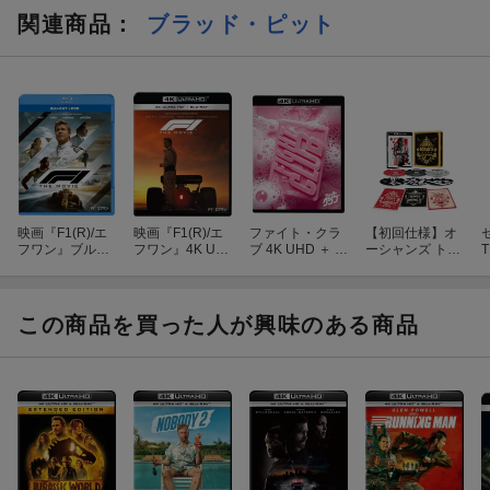
関連商品
：
ブラッド・ピット
映画『F1(R)/エ
映画『F1(R)/エ
ファイト・クラ
【初回仕様】オ
フワン』ブルー
フワン』4K UH
ブ 4K UHD ＋ ブ
ーシャンズ トリ
レイ+DVD セッ
D+ブルーレイ
ルーレイ セット
ロジー コレクタ
ト【Blu-ray】
セット【4K ULT
【4K ULTRA H
ーズBOX ＜4K
RA HD】
D】
ULTRA HD&ブ
ルーレイセット
この商品を買った人が興味のある商品
＞(6枚組/豪華封
入特典付)【4K
ULTRA HD】