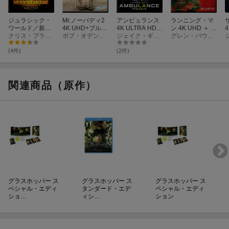
ジュラシック・
Mr.ノーバディ2
アンビュランス
ランニング・マ
ワールド／新た
4K UHD+ブルー
4K ULTRA HD
ン 4K UHD ＋ ブ
4
なる支配者 4K U
クリス・プラット
レイ セット【4K
ボブ・オデンカーク
+ブルーレイ【4
ジェイク・ギレンホール
ルーレイ セット
グレン・パウエル
ltra HD＋ブルー
ULTRA HD】
K ULTRA HD】
【4K ULTRA H
【
レイ【4K ULTR
D】
(4件)
(2件)
A HD】
関連商品（原作）
グラスホッパー ス
グラスホッパー ス
グラスホッパー ス
ペシャル・エディ
タンダード・エデ
ペシャル・エディ
ショ…
ィシ…
ション