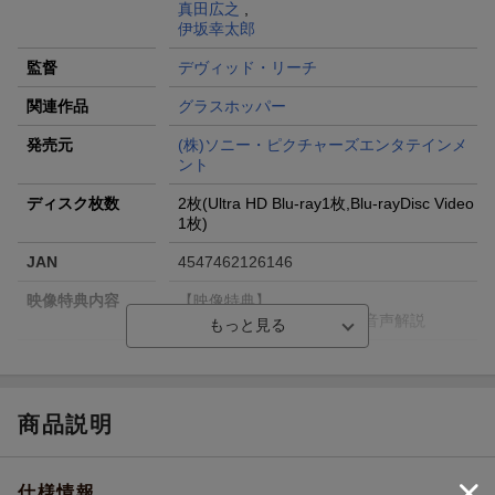
真田広之
,
伊坂幸太郎
監督
デヴィッド・リーチ
関連作品
グラスホッパー
発売元
(株)ソニー・ピクチャーズエンタテインメ
ント
ディスク枚数
2枚(Ultra HD Blu-ray1枚,Blu-rayDisc Video
1枚)
JAN
4547462126146
映像特典内容
【映像特典】
監督と製作スタッフによる音声解説
販売元
(株)ソニー・ピクチャーズエンタテインメ
ント
収録時間
126分／159分
商品説明
R指定
R-15
仕様情報