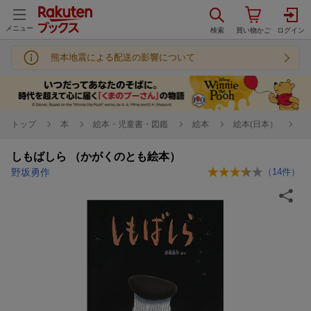
メニュー
熊本地震による配送の影響について
トップ
本
絵本・児童書・図鑑
絵本
絵本(日本）
しもばしら （かがくのとも絵本）
野坂勇作
（
14
件）