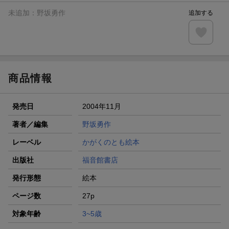
未追加：
野坂勇作
追加する
商品情報
発売日
2004年11月
著者／編集
野坂勇作
レーベル
かがくのとも絵本
出版社
福音館書店
発行形態
絵本
ページ数
27p
対象年齢
3~5歳