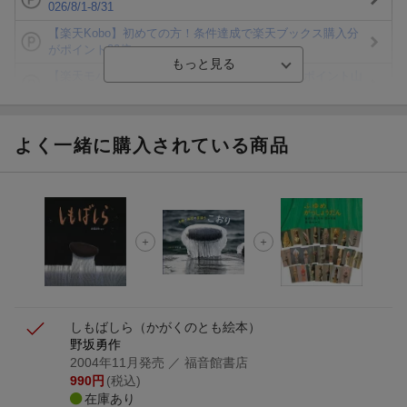
026/8/1-8/31
【楽天Kobo】初めての方！条件達成で楽天ブックス購入分
がポイント20倍
【楽天モバイルご利用者限定】条件達成で100万ポイント山
分け！
【Rakuten Fashion×楽天ブックス】条件達成で10万ポイン
ト山分け
よく一緒に購入されている商品
【スタンプカード】楽天ポイントもらえる＆抽選で豪華景品
が当たる！
エントリー＆3,000円以上購入で無料データSIM（3GB/月プ
ラン）が当たる！
楽天モバイル紹介キャンペーンの拡散で300円OFFクーポン
進呈
しもばしら
（かがくのとも絵本）
野坂勇作
2004年11月発売
／ 福音館書店
990
円
(税込)
在庫あり