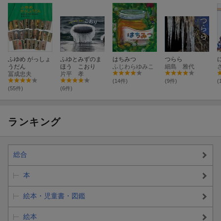
ふゆめ がっしょ
ふゆとみずのま
はちみつ
つらら
うだん
ほう こおり
ふじわらゆみこ
細島 雅代
冨成忠夫
片平 孝
(14件)
(9件)
(
(55件)
(6件)
ランキング
総合
本
絵本・児童書・図鑑
絵本