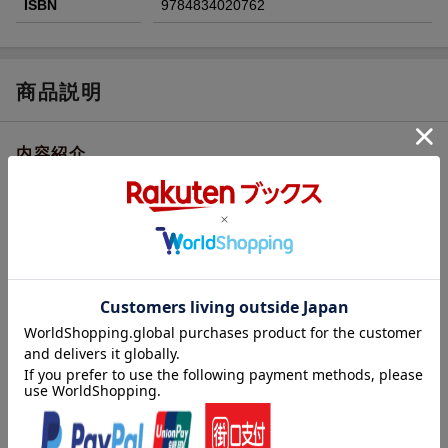
ISBN
9784834020762
商品説明
内容紹介
霜柱って知ってますか？ 凍るように寒い冬の朝、畑などの土の
上を歩くとサクッサクッとくずれる、地面にできた細い氷の柱が
霜柱です。どんなところにできるのかな？ どんなときにできる
のかな？ 霜柱探検をしてみよう！ あなたが暖かい地方に住ん
でいて、霜柱が見られなくても大丈夫。家庭の冷蔵庫の冷凍室で
霜柱を作る方法も載っています。観察と実験の楽しさを魅力的な
絵とともにつたえる科学絵本です。
内容紹介（「BOOK」データベースより）
さむいあさです。「おばあちゃん、どこいくの？」「だいこんを
とりに、はたけにいくんだよ、はーちゃん」「ぼくもいく！」読