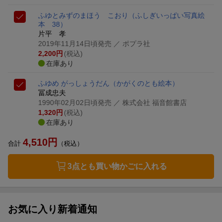
ふゆとみずのまほう こおり
（ふしぎいっぱい写真絵
本 38）
片平 孝
2019年11月14日頃発売
／ ポプラ社
2,200
円
(税込)
在庫あり
ふゆめ がっしょうだん
（かがくのとも絵本）
冨成忠夫
1990年02月02日頃発売
／ 株式会社 福音館書店
1,320
円
(税込)
在庫あり
4,510
円
合計
（税込）
3点とも買い物かごに入れる
お気に入り新着通知