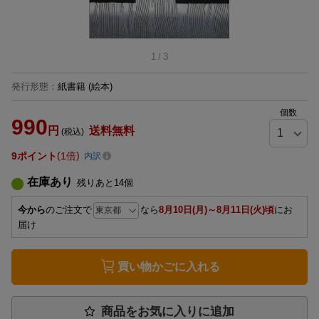
1
/
3
発行形態
：
紙書籍
(絵本)
個数
990
円
送料無料
(税込)
9
ポイント
1倍
内訳
在庫あり
残りあと
14
個
今から
のご注文で
なら
8月10日(月)～8月11日(火)頃
にお
届け
買い物かごに入れる
商品をお気に入りに追加