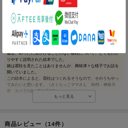
んであげるなら４才〜、自分で読むなら小学校初級むき。
内容紹介（情報提供：絵本ナビ）
最近、めったに見かけることのない霜柱について、とてもわか
りやすく説明された絵本でした。
娘は霜柱を見たことはありませんが、興味津々な様子でお話を
聞いていました。
この絵本によると、霜柱はつくれるそうなので、そのうちやっ
てみたいと思います。（さくらっこママさん 30代・神奈川
県 女の子5歳、男の子3歳）
【情報提供・絵本ナビ】
商品レビュー（14件）