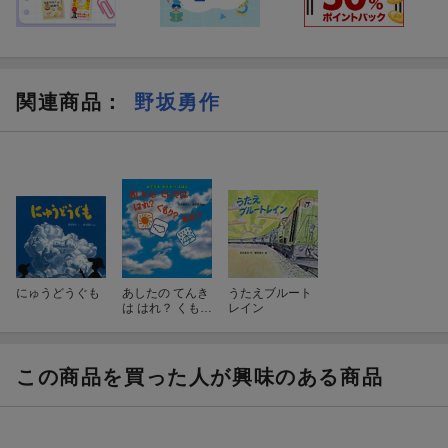
関連商品
：
野坂勇作
にゅうどうぐも
あしたの てんき
うたえブルート
は はれ？ くも
レイン
り？ あめ？
この商品を買った人が興味のある商品