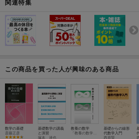
関連特集
この商品を買った人が興味のある商品
数学の基礎
基礎数学の講義
教養の数学
基礎からの線形
斎藤正彦
と演習
「教養の数学」編集委員会
代数学入門
塚本 達也
西原賢