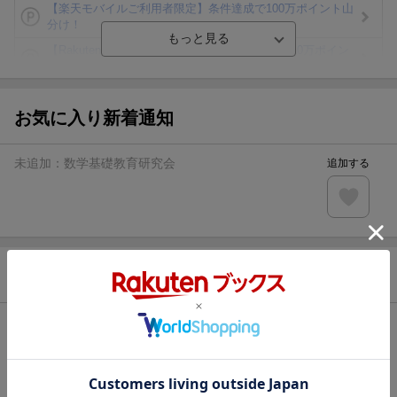
【楽天モバイルご利用者限定】条件達成で100万ポイント山
分け！
【Rakuten Fashion×楽天ブックス】条件達成で10万ポイン
ト山分け
【スタンプカード】楽天ポイントもらえる＆抽選で豪華景品
が当たる！
お気に入り新着通知
エントリー＆3,000円以上購入で無料データSIM（3GB/月プ
ラン）が当たる！
未追加：
数学基礎教育研究会
追加する
楽天モバイル紹介キャンペーンの拡散で300円OFFクーポン
進呈
条件達成で楽天限定・宝塚歌劇 宙組貸切公演ペアチケット
が当たる
商品情報
発売日
2004年10月30日頃
著者／編集
数学基礎教育研究会
(編)
出版社
学術図書出版社