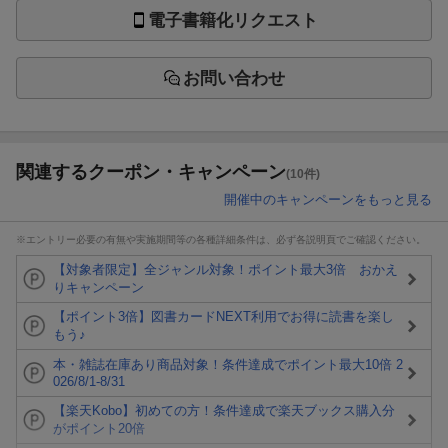
電子書籍化リクエスト
お問い合わせ
関連するクーポン・キャンペーン
(10件)
開催中のキャンペーンをもっと見る
※エントリー必要の有無や実施期間等の各種詳細条件は、必ず各説明頁でご確認ください。
【対象者限定】全ジャンル対象！ポイント最大3倍 おかえ
りキャンペーン
【ポイント3倍】図書カードNEXT利用でお得に読書を楽し
もう♪
本・雑誌在庫あり商品対象！条件達成でポイント最大10倍 2
026/8/1-8/31
【楽天Kobo】初めての方！条件達成で楽天ブックス購入分
がポイント20倍