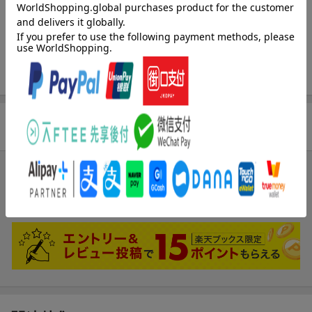
発行形態
単行本
ページ数
144p
ISBN
9784873612829
商品レビュー
ブックスのレビュー
まだレビューがありません。