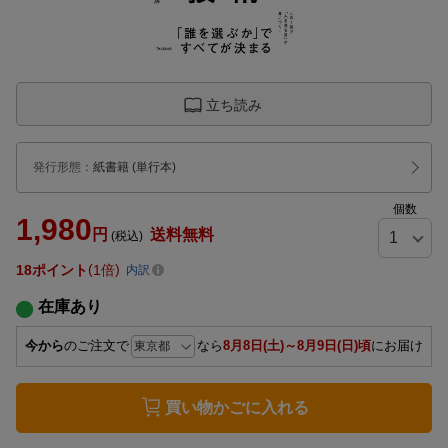
立ち読み
発行形態
：
紙書籍
(単行本)
個数
1,980
円
送料無料
(税込)
18
ポイント
1倍
内訳
在庫あり
今から
のご注文で
なら
8月8日(土)～8月9日(日)頃
にお届け
買い物かごに入れる