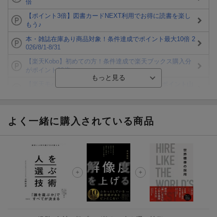
倍
【ポイント3倍】図書カードNEXT利用でお得に読書を楽し
もう♪
本・雑誌在庫あり商品対象！条件達成でポイント最大10倍 2
026/8/1-8/31
【楽天Kobo】初めての方！条件達成で楽天ブックス購入分
がポイント20倍
【楽天モバイルご利用者限定】条件達成で100万ポイント山
分け！
【Rakuten Fashion×楽天ブックス】条件達成で10万ポイン
ト山分け
よく一緒に購入されている商品
【スタンプカード】楽天ポイントもらえる＆抽選で豪華景品
が当たる！
楽天モバイル紹介キャンペーンの拡散で300円OFFクーポン
進呈
条件達成で楽天限定・宝塚歌劇 宙組貸切公演ペアチケット
が当たる