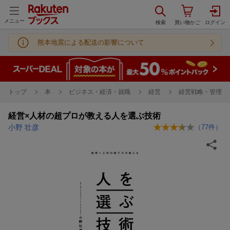
メニュー
熊本地震による配送の影響について
トップ
本
ビジネス・経済・就職
経営
経営戦略・管理
経営×人材の超プロが教える人を選ぶ技術
小野 壮彦
（
77
件）