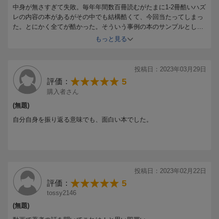
中身が無さすぎて失敗。毎年年間数百冊読むがたまに1-2冊酷いハズ
レの内容の本があるがその中でも結構酷くて、今回当たってしまっ
た。とにかく全てが酷かった。そういう事例の本のサンプルとして
はわかりやすくて良いがそれなら中古で良い。
もっと見る
投稿日：2023年03月29日
5
評価：
購入者さん
(無題)
自分自身を振り返る意味でも、面白い本でした。
投稿日：2023年02月22日
5
評価：
tossy2146
(無題)