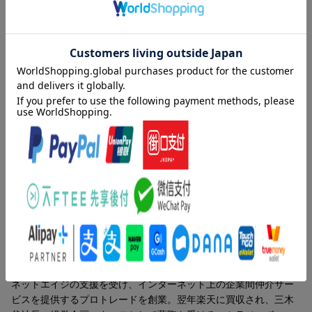
ネジメントの目利きをしてきた最上級ヘッドハンターが人を「見
抜き」「見立てる」全ノウハウを初公開！
目次（「BOOK」データベースより）
序章 「人を選ぶ」ということの意義／第１章 「人を見る目」
を分解する／第２章 人を「階層」で捉える／第３章 相手の本
質を見抜く実践メソッド／第４章 人を見る達人となるために／
第５章 地雷を踏まないための知恵／第６章 人を選ぶ現場で今
起こっていること／終章 「人を見る力」がもたらす究極の喜び
著者情報（「BOOK」データベースより）
小野壮彦（オノタケヒコ）
グロービス・キャピタル・パートナーズディレクター起業家・ヘ
ッドハンター・経営者メンター。１９７３年生まれ。早稲田大学
商学部卒業後、アクセンチュア戦略チームを経て、１９９９年に
ネットエイジの支援を受け、インターネット上の企業間仲介サー
ビスを提供するプロトレードを創業。翌年楽天に買収され、三木