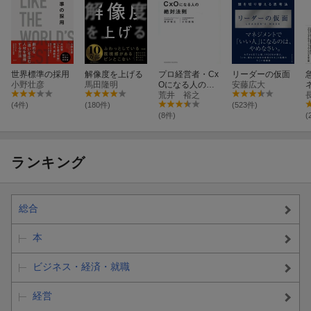
世界標準の採用
解像度を上げる
プロ経営者・Cx
リーダーの仮面
小野壮彦
馬田隆明
Oになる人の絶
安藤広大
対法則
荒井 裕之
(4件)
(180件)
(523件)
(8件)
(
ランキング
総合
本
ビジネス・経済・就職
経営