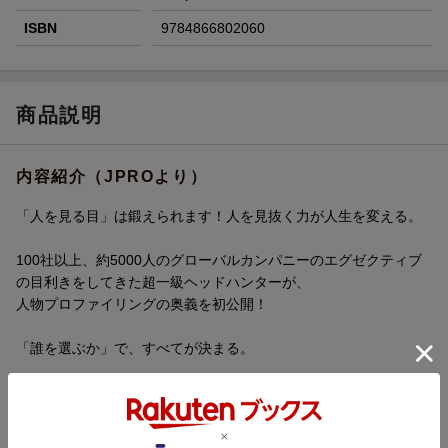
ISBN
9784866802060
商品説明
内容紹介（JPROより）
「人を見る目」は鍛えられます！人を見抜く力が人生を変える。
100社以上、約5000人のグローバルカンパニーのエグゼクティブ
の目利きをしてきた超一級ヘッドハンターが、
人物プロファイリングの奥義を初公開！
「誰を選ぶか」で、すべてが決まる。
内容紹介（「BOOK」データベースより）
１００社以上、５０００人超のグローバルカンパニーのトップマ