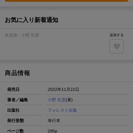
お気に入り新着通知
未追加：
小野 壮彦
追加する
商品情報
発売日
2022年11月22日
著者／編集
小野 壮彦
(著)
出版社
フォレスト出版
発行形態
単行本
ページ数
296p