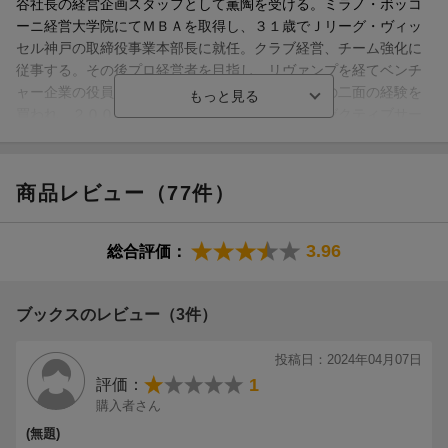
谷社長の経営企画スタッフとして薫陶を受ける。ミラノ・ボッコ
ーニ経営大学院にてＭＢＡを取得し、３１歳でＪリーグ・ヴィッ
セル神戸の取締役事業本部長に就任。クラブ経営、チーム強化に
従事する。その後プロ経営者を目指し、リヴァンプを経てベンチ
ャー企業の役員を経験。コンサルタント、起業家の二面の経験を
買われ、２００８年、３５歳で世界最高峰のエグゼクティブサー
チファーム（ハイレベル経営層のヘッドハンター）であるエゴン
ゼンダー社に入社。ヘッドハンティング、アセスメント、コーチ
ングを１００社以上の企業、約５０００人の経営人材へ実施。２
商品レビュー（77件）
０１６年同社の共同経営者（パートナー）に就任。２０１７年に
前澤友作社長にスカウトされ、ＺＯＺＯに参画。本部長に就任。
ＺＯＺＯスーツの立ち上げ、海外７２か国へのグローバル展開を
3.96
総合評価：
指揮。現在は日本最大級のベンチャーキャピタルファンドである
グロービス・キャピタル・パートナーズにて、組織グロースの支
援、起業家メンタリングなどにあたりつつ、自身のスポーツマネ
ブックスのレビュー（3件）
ジメント会社を経営中（本データはこの書籍が刊行された当時に
掲載されていたものです）
投稿日：2024年04月07日
1
評価：
購入者さん
(無題)