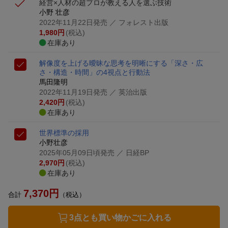
経営×人材の超プロが教える人を選ぶ技術
小野 壮彦
2022年11月22日発売
／ フォレスト出版
1,980
円
(税込)
在庫あり
解像度を上げる
曖昧な思考を明晰にする「深さ・広
さ・構造・時間」の4視点と行動法
馬田隆明
2022年11月19日発売
／ 英治出版
2,420
円
(税込)
在庫あり
世界標準の採用
小野壮彦
2025年05月09日頃発売
／ 日経BP
2,970
円
(税込)
在庫あり
7,370
円
合計
（税込）
3点とも買い物かごに入れる