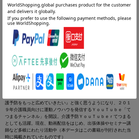
１ 脳も体も若返る体操＆脳トレ（準備体操でケガを防ぐ／整理
持久力が向上するリズム体操などの体操のほか、
体操で体をリセット／リズム体操で持久力アップ／道具を使った
筋力トレーニング／てつまるダンスで楽しく元気に！ ほか）／
相手に触れないレク、大人数でできるレク、指先でできる指脳ト
２ てつまる式レク＆エクササイズ（頭を使う脳トレ系レク／み
レ、
んなで楽しむゲーム系レク／自分のペースでできるエクササイズ
系レク）
半身麻痺の人もできるレク、弱視や全盲の人もできるレクなど、
著者情報（「BOOK」データベースより）
高齢者の体や施設内の環境にあわせたレクリエーションも取り入
れています。
辻徹郎（ツジテツロウ）
てつまる。保有資格、柔道整復師。１９８９年生まれ。千葉県千
その日の参加者のコンディションによって、
葉市出身。合同会社てつまる代表。２０１２年に新卒で機能訓練
指導員として運動型デイサービスに就職後、２０１６年に独立し
体操やトレーニングを組み合わせて選択できるよう
高齢者の体操の先生として教室を開催。その自身の経験から『介
護予防をもっと広めていきたい』と強く思うようになり、２０１
バリエーション豊富に掲載しているので、役立つこと間違いな
９年介護職員向けに運動ノウハウを発信するＹｏｕＴｕｂｅ「て
し！
つまるチャンネル」を開設。介護予防ＹｏｕＴｕｂｅｒてつまる
としても活躍。現在、動画配信をはじめ、出張体操やセミナー講
声が出せない人や場所でも盛り上がる応援方法も提案しており、
師など多岐にわたり活動中（本データはこの書籍が刊行された当
時に掲載されていたものです）
みんなで楽しめる工夫がたくさん詰まった一冊です。