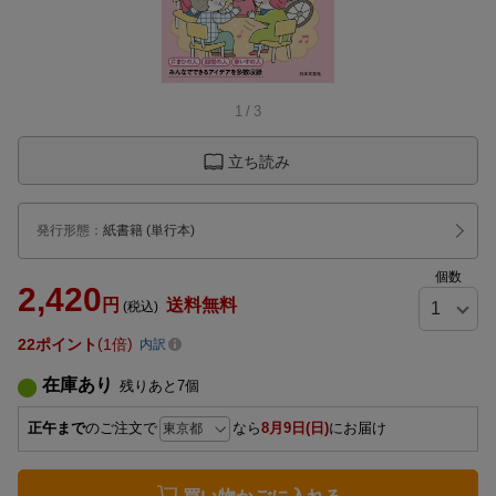
1
/
3
立ち読み
発行形態
：
紙書籍
(単行本)
個数
2,420
円
送料無料
(税込)
22
ポイント
1倍
内訳
在庫あり
残りあと
7
個
正午まで
のご注文で
なら
8月9日(日)
にお届け