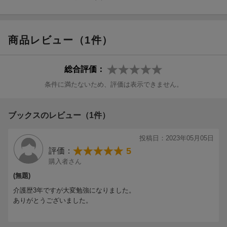
はじめに レクリエーションをもっと楽しいものにするために
レクリエーションの効果
商品レビュー（1件）
てつまる式レクリエーションとは
本書で紹介するレクリエーション
レクリエーションの進め方
総合評価：
楽しい雰囲気をつくるコツ
条件に満たないため、評価は表示できません。
安全に行なうための事前準備
大声が出せなくても盛り上がる応援方法
ブックスのレビュー（1件）
Part1 脳も体も若返る体操＆脳トレ
Part2 てつまる式レク＆エクササイズ
投稿日：2023年05月05日
脳を使う脳トレ系レク
5
評価：
みんなで楽しむゲーム系レク
購入者さん
自分ペースでできるエクササイズ系レク
(無題)
介護歴3年ですが大変勉強になりました。
ありがとうございました。