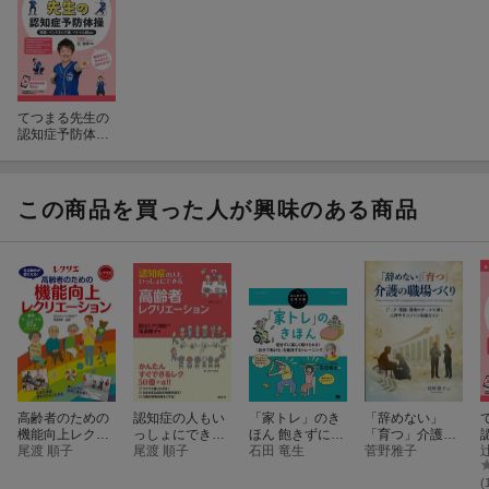
てつまる先生の
認知症予防体
操 動画付
この商品を買った人が興味のある商品
高齢者のための
認知症の人もい
「家トレ」のき
「辞めない」
機能向上レクリ
っしょにできる
ほん 飽きずに楽
「育つ」介護の
エーション
尾渡 順子
高齢者レクリエ
尾渡 順子
しく続けられ
石田 竜生
職場づくり
菅野雅子
ーション
る！ 「自分で動
ける」を維持す
(