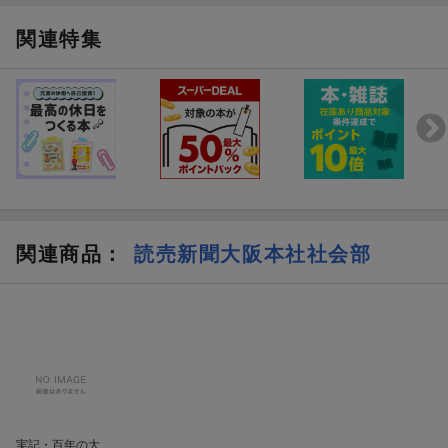
て答えるのは難しい。それが、取材に時間と労力を要することに
なったとしても、このテーマに向き合おうと思った理由である。
関連特集
（「はじめに」より）
関連商品
：
読売新聞大阪本社社会部
実記・百年の大