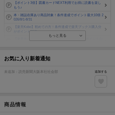
【ポイント3倍】図書カードNEXT利用でお得に読書を楽し
もう♪
本・雑誌在庫あり商品対象！条件達成でポイント最大10倍 2
026/8/1-8/31
【楽天Kobo】初めての方！条件達成で楽天ブックス購入分
がポイント20倍
【楽天モバイルご利用者限定】条件達成で100万ポイント山
分け！
【Rakuten Fashion×楽天ブックス】条件達成で10万ポイン
ト山分け
お気に入り新着通知
【スタンプカード】楽天ポイントもらえる＆抽選で豪華景品
が当たる！
未追加：
読売新聞大阪本社社会部
追加する
エントリー＆3,000円以上購入で無料データSIM（3GB/月プ
ラン）が当たる！
楽天モバイル紹介キャンペーンの拡散で300円OFFクーポン
進呈
商品情報