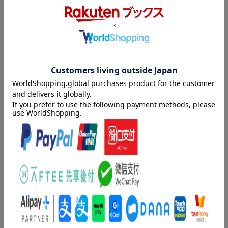
翻弄される人々の声を聞くーー。高度化する“嘘”の裏側に迫るドキ
ュメント。『読売新聞』長期連載「虚実のはざま」、待望の書籍
化。
コロナ禍でデマや陰謀論がかつてない広がりを見せ、社会に混
乱と不信、そして分断をもたらした。そうした現象を傍から見て
いて、疑問を抱いていた人は少なくないだろう。
いったいどんな人が？ 流布する真意は何なのか？ なぜ信じてし
まうのか？・・・・・・
本書は、その答えと背景にあるものを解き明かそうと、記者が
様々な立場の当事者に取材を重ね、実相に肉薄したドキュメント
内容紹介（「BOOK」データベースより）
である。
私たちが、読売新聞の長期連載「虚実のはざま」の取材を始め
なぜ流布するのか、なぜ信じるのか。米大統領選→コロナワクチ
たのは今から2年近く前の2020年11月。この問題への関心は日本
ン→ウクライナ侵攻、連鎖する陰謀論。ネットでデマを流布する
では高くなかった時期だ。
匿名の発信者を追い翻弄される人々の声を聞くー高度化する嘘の
だが、今までとは違う何かが起きているのではないか。でも言
裏側に迫るドキュメント。
葉ではうまく言い表せない・・・・・・。そんな、つかみどころ
のない不気味さを覚えたのが出発点だった。
目次（「BOOK」データベースより）
SNSの投稿を観察すると、コロナを巡る真偽不明の情報がウイ