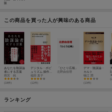
阪
この商品を買った人が興味のある商品
あなたを陰謀論
デジタル・ポピ
「ひとり広報」
デマ・陰謀論・
者にする言葉
ュリズム 操作さ
北野由佳理
カルト
雨宮 純
れる世論と民主
福田 直子
物江 潤
主義
(
(18件)
(12件)
(13件)
ランキング