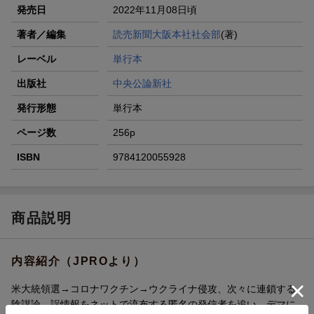
発売日
2022年11月08日頃
著者／編集
読売新聞大阪本社社会部
(著)
レーベル
単行本
出版社
中央公論新社
発行形態
単行本
ページ数
256p
ISBN
9784120055928
商品説明
内容紹介（JPROより）
米大統領選→コロナワクチン→ウクライナ侵攻、次々に連鎖する
陰謀論。誤情報をネットで流布する匿名の発信者を追い、デマに