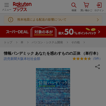
メニュー
熊本地震による配送の影響について
トップ
本
パソコン・システム開発
その他
情報パンデミック あなたを惑わすものの正体 （単行本）
読売新聞大阪本社社会部
（
5
件）