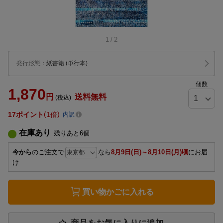
1
/
2
発行形態
：
紙書籍
(単行本)
個数
1,870
円
送料無料
(税込)
17
ポイント
1倍
内訳
在庫あり
残りあと
6
個
今から
のご注文で
なら
8月9日(日)～8月10日(月)頃
にお届
け
買い物かごに入れる