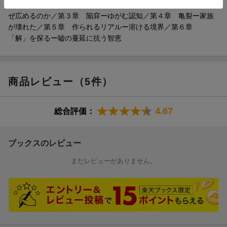
第１章 妄信ーコロナ陰謀論の迷宮／第２章 発信者を追うーな
ルスのごとく増殖していた。得体の知れない異変は、身近なとこ
ぜ広めるのか／第３章 陥穽ーゆがむ認知／第４章 亀裂ー家族
ろでも感じられた。仕事の関係者やプライベートの知人などから
が壊れた／第５章 作られるリアルー溶ける境界／第６章
「新聞は操られているから、本当のことを書けないんでしょ」
「解」を探るー嘘の蔓延に抗う智恵
「フェイスブックとユーチューブさえ見ていたら、真実がわかり
ますから」と面と向かって言われ、当惑することがしばしばあっ
た。
商品レビュー（5件）
同じ事柄について話しているのに、「何が事実なのか」という
根本的な認識すらも全く異なる人が増えている。虚と実の境界が
4.67
総合評価：
どんどん曖昧になり、社会で共有されるべき大切な土台が少しず
つ浸食されているのではないか。そんな違和感が膨らんでいた。
コロナ禍がもたらす負の作用が、それを顕在化させつつあるよう
ブックスのレビュー
にも感じていた。
ネットで起きている問題を取り上げようと思えば、取材の
まだレビューがありません。
「壁」になるのが当事者の匿名性である。仮に発信者が分かった
としても事案の性質上、話をしてくれる人は少ない。確かにSNS
をずっと観察していれば、どんな現象が起きているか把握するこ
とはできる。真偽不明の情報を検証し、「誤りだ」と指摘するこ
とも重要だ。だが、画面の前で顔の見えない相手に眉をひそめて
いるだけでは、「なぜ」という本質的な問いに対し、根拠をもっ