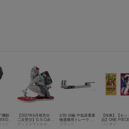
i 『機動
【2027年6月発売分
1/50 16輪 中低床重量
【特典】【セッ
ED D
二次受注】G.S.Collec
物運搬用トレーラ 自
品】ONE PIEC
シン・ア
リッツ
tion ギャル富江×ハロ
グッドスマイルカンパニー
動あゆみ付き シルバ
プラッツ
ドゲーム ブー
バンダイ
み可動フ
ーキティ (塗装済み完
ー 【KK1011SV】 (塗
ーパック 世界