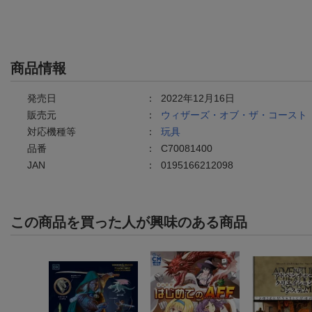
商品情報
発売日
：
2022年12月16日
販売元
：
ウィザーズ・オブ・ザ・コースト
対応機種等
：
玩具
品番
：
C70081400
JAN
：
0195166212098
この商品を買った人が興味のある商品