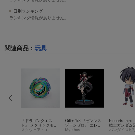
日別ランキング
ランキング情報がありません。
関連商品
：
玩具
ウォー
『ドラゴンクエス
Gift+ 1/8 『ゼンレス
Figuarts min
ョンフィ
ト』 メタリックモン
ゾーンゼロ』 エレ
戦士ガンダムSE
ダロリア
スターズギャラリー
スクウェア・エニックス
ン・ジョー 華やぐ遊
Myethos
ESTINY』 
バンダイスピ
 【000
オーロラウンダー (フ
歩Ver. (フィギュア)
スカ (塗装済