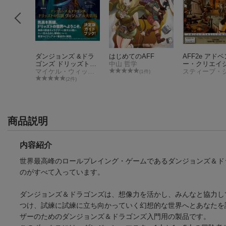
・フィー
ダンジョンズ &ドラ
はじめてのAFF
AFF2e アド
の多元宇
ゴンズ ドリッズトの
中山 哲学
ー・クリエイ
公式レシピ
ューマン
伝説 ヴィジュアル大
マイケル・ウィットワー
ン・システム
(1件)
百科
件)
(2件)
商品説明
内容紹介
世界最高峰のロールプレイング・ゲームであるダンジョンズ＆ド
のがすべて入っています。
ダンジョンズ＆ドラゴンズは、想像力を活かし、みんなと協力し
つけ、試練に試練に立ち向かっていく幻想的な世界へとあなたを
ザーのためのダンジョンズ＆ドラゴンズ入門用の製品です。