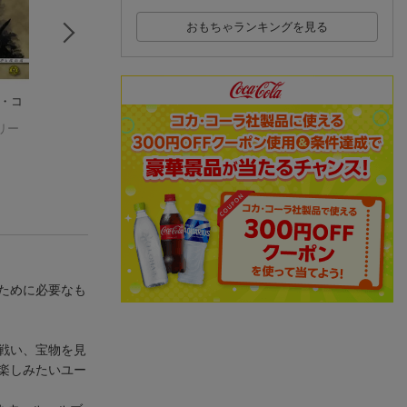
おもちゃランキングを見る
ル・コ
RPGシティブック3
リチャード・ガーフ
アドバンスト・フ
-ファンタジー世界の
ィールドのキング・
イティング・ファ
リー
暗黒街編ー
マイケル・A・スタックポール
オブ・モンスター・
玩具
タジー第2版 ルー
グレアム・ボトリ
アイランド 日本語版
シナリオ
ために必要なも
戦い、宝物を見
楽しみたいユー