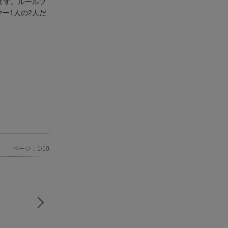
ます。ルールブ
ー1人の2人だ
ページ：1/10