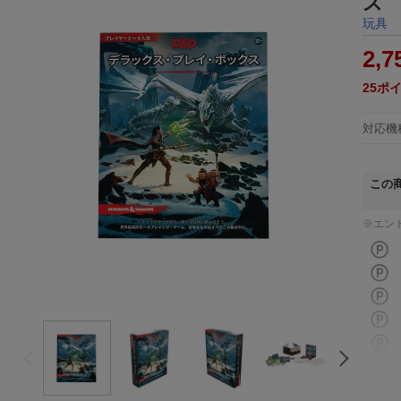
ス
玩具
2,7
25
ポ
対応機
この
※エン