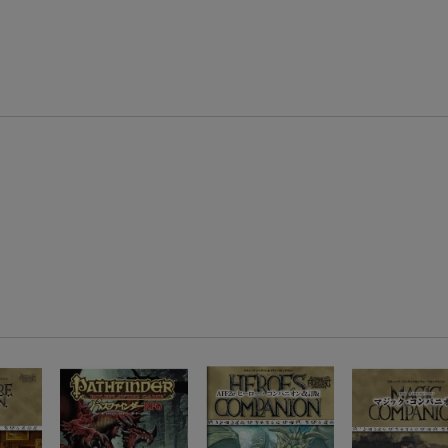
エントリー＆条件達成で『鬼滅の刃』オリジナルきんちゃく袋が当たる！
【楽天24】日用品の楽天24と楽天ブックス買いまわりでクーポン★
【楽天市場】対象のUlike製品ご購入で2,000ポイント！