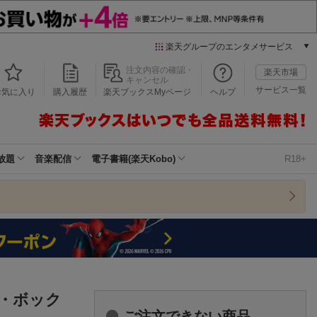
楽天グループのエンタメサービス
本/ゲーム/CD/DVD
注文内容の確認・
楽天市場
キャンセル
楽天ブックス
サービス一覧
お気に入り
購入履歴
楽天ブックスMyページ
ヘルプ
電子書籍
楽天Kobo
雑誌読み放題
楽天マガジン
放題
音楽配信
電子書籍(楽天Kobo)
R18+
音楽配信
楽天ミュージック
動画配信
楽天TV
動画配信ガイド
Rakuten PLAY
無料テレビ
Rチャンネル
・ボック
チケット
ご注文できない商品