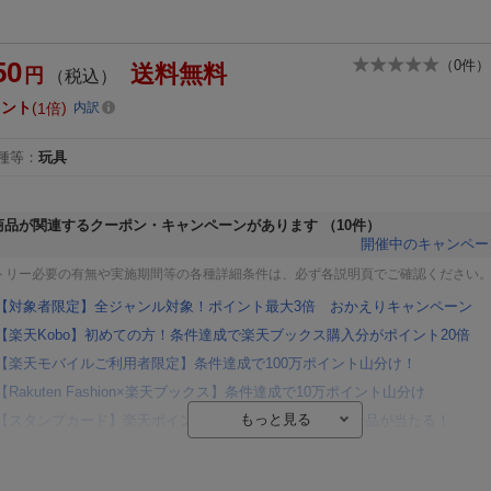
50
（
0
件）
送料無料
円
（税込）
イント
1倍
内訳
種等
：
玩具
商品が関連するクーポン・キャンペーンがあります
（10件）
開催中のキャンペー
トリー必要の有無や実施期間等の各種詳細条件は、必ず各説明頁でご確認ください
【対象者限定】全ジャンル対象！ポイント最大3倍 おかえりキャンペーン
【楽天Kobo】初めての方！条件達成で楽天ブックス購入分がポイント20倍
【楽天モバイルご利用者限定】条件達成で100万ポイント山分け！
【Rakuten Fashion×楽天ブックス】条件達成で10万ポイント山分け
【スタンプカード】楽天ポイントもらえる＆抽選で豪華景品が当たる！
楽天モバイル紹介キャンペーンの拡散で300円OFFクーポン進呈
条件達成で楽天限定・宝塚歌劇 宙組貸切公演ペアチケットが当たる