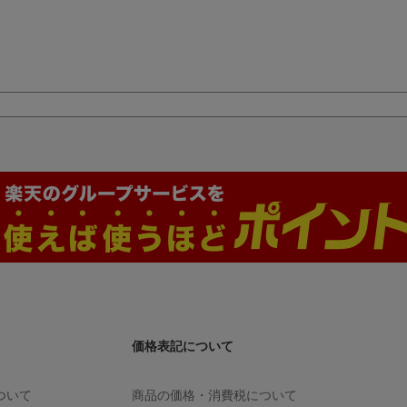
成品フィギュア)
装済ダイキャストモ
戦士【OP-17】 
デル完成品)
フィシャルカー
リーブ16 C：
ハンコック(4周
皇トレジャーゲ
キャンペーンパ
(特製カード（
ム）1枚入り 全7
パック)
価格表記について
ついて
商品の価格・消費税について