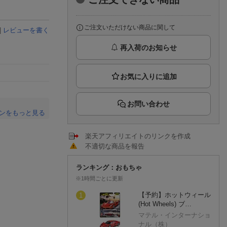
楽天チケット
エンタメニュース
推し楽
ご注文いただけない商品に関して
|
レビューを書く
再入荷のお知らせ
お問い合わせ
ンをもっと見る
。
楽天アフィリエイトのリンクを作成
不適切な商品を報告
ランキング：おもちゃ
※1時間ごとに更新
【予約】ホットウィール
1
(Hot Wheels) ブ…
マテル・インターナショ
ナル（株）