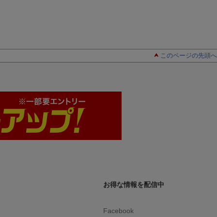
+ オ
士 + オフィシャルカ
(プラモデル)
ドス
ードスリーブ16 D：
ボア・
スタンダードブルー v
年！四
er.ロックス・D・ジー
ット
ベック(4周年！四皇ト
ック
レジャーゲットキャ
ランダ
ンペーンパック(特製
このページの先頭へ
種)×3
カード（ランダム）1
枚入り 全7種)×3パッ
ク)
お得な情報を配信中
Facebook