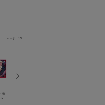
ページ：
1
/
9
ト商
おしゃべりぬいぐる
【特典】【セット商
1/1 『メガミデバ
Eカー
み(スンスン)
品】ONE PIECEカー
ス』 デザイアメ
スタ
バンダイ
ドゲーム ブースター
バンダイ
ン レイダー シュ
コトブキヤ
最強の
パック 世界最強の戦
グレイズ 【KP86