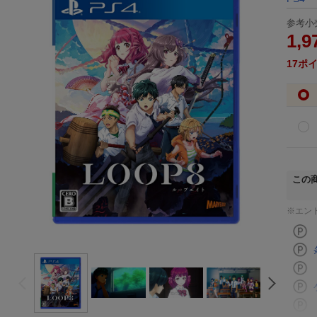
参考小
1,9
17
ポ
この
※エン