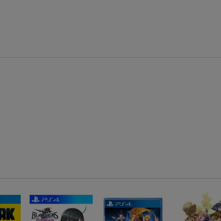
【Rakuten Fashion×楽天ブックス】条件達成で10万ポイント山分け
【スタンプカード】楽天ポイントもらえる＆抽選で豪華景品が当たる！
エントリー＆3,000円以上購入で無料データSIM（3GB/月プラン）が当たる！
楽天モバイル紹介キャンペーンの拡散で300円OFFクーポン進呈
条件達成で楽天限定・宝塚歌劇 宙組貸切公演ペアチケットが当たる