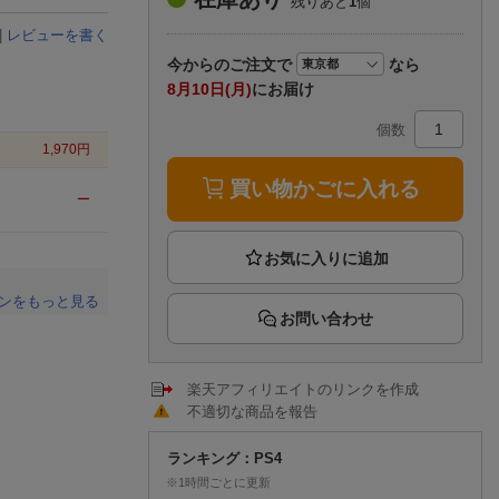
残りあと
1
個
楽天チケット
エンタメニュース
|
レビューを書く
推し楽
今から
のご注文で
なら
8月10日(月)
にお届け
個数
1,970
円
買い物かごに入れる
ー
ンをもっと見る
お問い合わせ
。
楽天アフィリエイトのリンクを作成
不適切な商品を報告
ランキング：PS4
※1時間ごとに更新