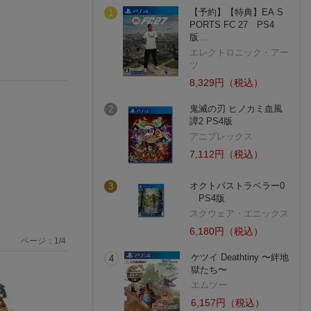
【予約】【特典】EA S
1
PORTS FC 27 PS4
版…
エレクトロニック・アー
ツ
8,329円（税込）
鬼滅の刃 ヒノカミ血風
2
譚2 PS4版
アニプレックス
7,112円（税込）
オクトパストラベラー0
3
PS4版
スクウェア・エニックス
6,180円（税込）
ページ：
1
/
4
ケツイ Deathtiny 〜絆地
4
獄たち〜
エムツー
6,157円（税込）