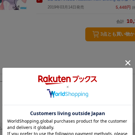
2019年03月14日発売
5,448
円
(
10,
合計
3点とも買い物
ージ上で終了告知をさせていただきます。
ド（メール配信）