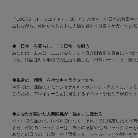
『LOOP8（ループエイト）』は、どこか懐かしい日本の片田舎
返しながら、仲間たちとともに人類を脅かす厄災＜ケガイ＞と戦
◆「日常」を暮らし、「非日常」を戦う
あなたは、主人公・ニニとなり、古き良き田舎町を舞台に仲間たち
また、物語は町や学校での生活を楽しむ「日常パート」と、敵と
◆生身の「感情」を持つキャラクターたち
本作では、独自のエモーショナルAI＜カレルシステム＞によっ
このため、プレイヤーごとに発生するイベントやセリフが異なり
◆あなたが築いた人間関係が「強さ」に変わる
バトルでの強さは、レベルではなく、それまでに構築した人間関
また、仲間のキャラクターは、自らの感情や他のキャラクターと
あなたの日々の「行動」や「選択」が、＜ケガイ＞との戦いを大