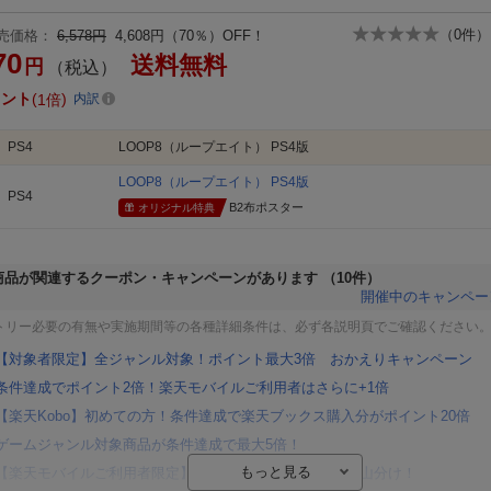
（
0
件）
売価格：
6,578円
4,608円（70％）OFF！
70
送料無料
円
（税込）
イント
1倍
内訳
PS4
LOOP8（ループエイト） PS4版
LOOP8（ループエイト） PS4版
PS4
B2布ポスター
オリジナル特典
商品が関連するクーポン・キャンペーンがあります
（10件）
開催中のキャンペー
トリー必要の有無や実施期間等の各種詳細条件は、必ず各説明頁でご確認ください
【対象者限定】全ジャンル対象！ポイント最大3倍 おかえりキャンペーン
条件達成でポイント2倍！楽天モバイルご利用者はさらに+1倍
【楽天Kobo】初めての方！条件達成で楽天ブックス購入分がポイント20倍
ゲームジャンル対象商品が条件達成で最大5倍！
【楽天モバイルご利用者限定】条件達成で100万ポイント山分け！