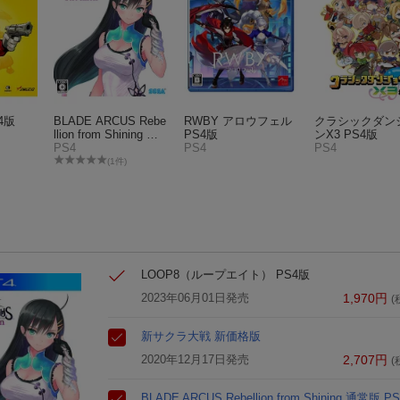
4版
BLADE ARCUS Rebe
RWBY アロウフェル
クラシックダン
llion from Shining 通
PS4版
ンX3 PS4版
常版 PS4版
PS4
PS4
PS4
(1件)
LOOP8（ループエイト） PS4版
2023年06月01日発売
1,970
円
(
新サクラ大戦 新価格版
2020年12月17日発売
2,707
円
(
BLADE ARCUS Rebellion from Shining 通常版 P