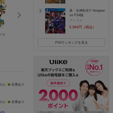
真・女神転生V Vengean
5
ce PS4版
アトラス
5,984円（税込）
ジョ
聖塔神記 トリニティ
Under The Waves PS
シカトリス PS4
トリガー PS4版
4版
PS4
PS4
PS4
PS4ランキングを見る
(1件)
在庫あり
税込)
在庫あり
税込)
S4版