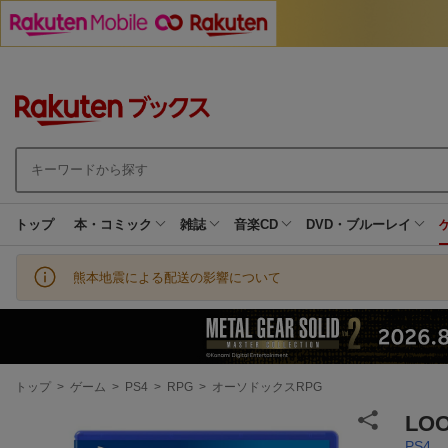
トップ
本・コミック
雑誌
音楽CD
DVD・ブルーレイ
熊本地震による配送の影響について
現
トップ
>
ゲーム
>
PS4
>
RPG
>
オーソドックスRPG
在
地
LO
PS4