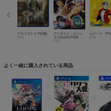
中世のな
アサツグトリ PS4版
アーネスト・エバン
ルナーク PS
5版
PS4
ス COLLECTION P
PS4
S4版
PS4
よく一緒に購入されている商品