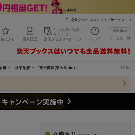
楽天グループのエンタメサービス
本/ゲーム/CD/DVD
注文内容の確認・
楽天市場
キャンセル
楽天ブックス
サービス一覧
お気に入り
購入履歴
楽天ブックスMyページ
ヘルプ
電子書籍
楽天Kobo
雑誌読み放題
楽天マガジン
放題
音楽配信
電子書籍(楽天Kobo)
R18+
音楽配信
楽天ミュージック
動画配信
楽天TV
動画配信ガイド
Rakuten PLAY
無料テレビ
Rチャンネル
チケット
在庫あり