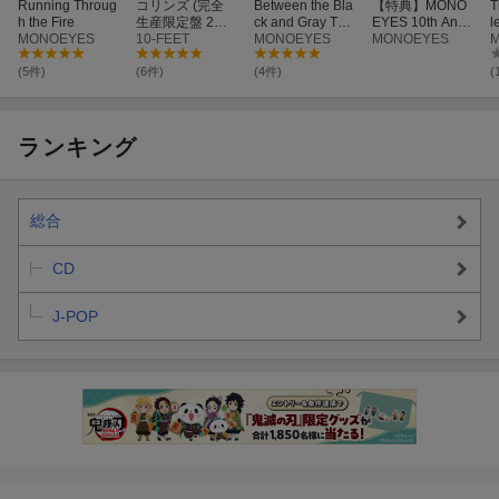
Running Throug
コリンズ (完全
Between the Bla
【特典】MONO
T
h the Fire
生産限定盤 2CD
ck and Gray Tou
EYES 10th Anni
l
MONOEYES
＋DVD＋GOOD
10-FEET
r 2021 at Nippo
MONOEYES
versary Live “Fir
MONOEYES
S)
n Budokan and
erunners“【Blu-
Tour Documenta
ray】(オリジナ
(5件)
(6件)
(4件)
(
ry【Blu-ray】
ルポスター （B2
サイズ）)
ランキング
総合
CD
J-POP