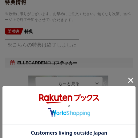
特典情報
※数量に限りがございます。お早めにご注文ください。無くなり次第、当ペ
ージ上で終了告知をさせていただきます。
特典
特典
※こちらの特典は終了しました
ELLEGARDENロゴステッカー
内容紹介
2000年代よりインディーズから音楽シーンを席巻し、活動休止中
サイズ：202mm×58mm
もその存在が伝説的に口承されたロックバンド”ELLEGARDEN”、
16年ぶりとなる待望のニューアルバム。