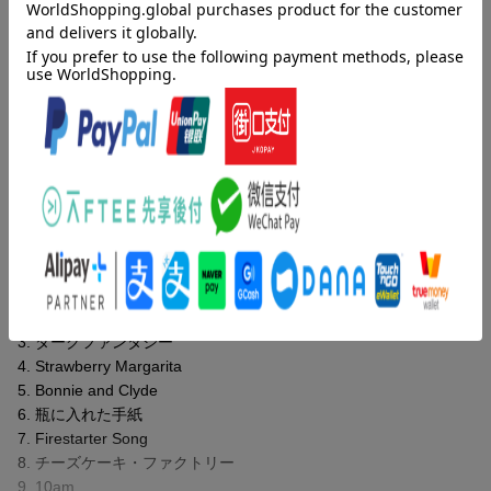
今作の制作拠点はLos Angeles、US最先端ロックサウンドを手掛
けるプロデューサー/エンジニアのZakk CerviniとRobbie Hiserを
招聘し、
iTunes総合トラックチャートで1位を獲得した先行配信曲「Mount
ain Top」、10/31リリース第2弾先行配信曲「Strawberry Margarit
a」を含む、
現在進行形の彼らを提示する待望の新曲、全11曲を収録。
収録曲
曲目タイトル：
1. Mountain Top
2. Breathing
3. ダークファンタジー
4. Strawberry Margarita
5. Bonnie and Clyde
6. 瓶に入れた手紙
7. Firestarter Song
8. チーズケーキ・ファクトリー
9. 10am