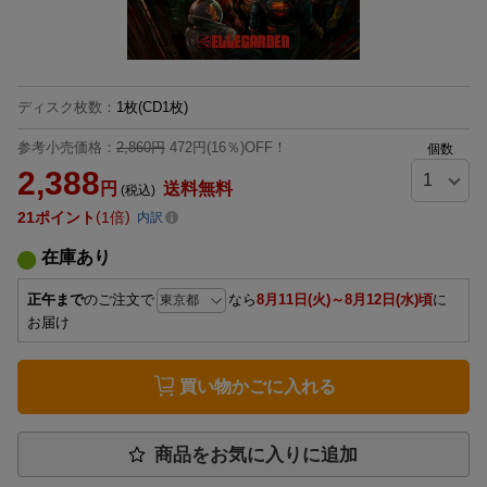
ディスク枚数
：
1枚(CD1枚)
参考小売価格：
2,860円
472円(16％)OFF！
個数
2,388
円
送料無料
(税込)
21
ポイント
1倍
内訳
在庫あり
正午まで
のご注文で
なら
8月11日(火)～8月12日(水)頃
に
お届け
買い物かごに入れる
商品をお気に入りに追加