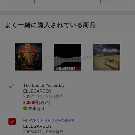
【Rakuten Fashion×楽天ブックス】条件達成で10万ポイン
ト山分け
【スタンプカード】楽天ポイントもらえる＆抽選で豪華景品
が当たる！
よく一緒に購入されている商品
エントリー＆3,000円以上購入で無料データSIM（3GB/月プ
ラン）が当たる！
楽天モバイル紹介キャンペーンの拡散で300円OFFクーポン
進呈
条件達成で楽天限定・宝塚歌劇 宙組貸切公演ペアチケット
が当たる
The End of Yesterday
ELLEGARDEN
2022年12月21日発売
2,388
円
(税込)
在庫あり
ELEVEN FIRE CRACKERS
ELLEGARDEN
2006年11月08日発売