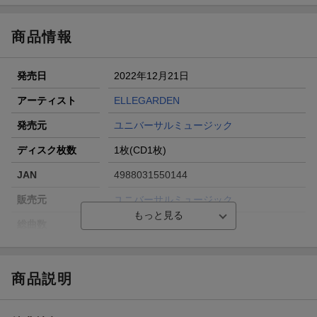
商品情報
発売日
2022年12月21日
アーティスト
ELLEGARDEN
発売元
ユニバーサルミュージック
ディスク枚数
1枚(CD1枚)
JAN
4988031550144
販売元
ユニバーサルミュージック
総曲数
11(アルバム)
収録時間
40分30秒
品番
UPCH-20642
商品説明
洋題
THE END OF YESTERDAY