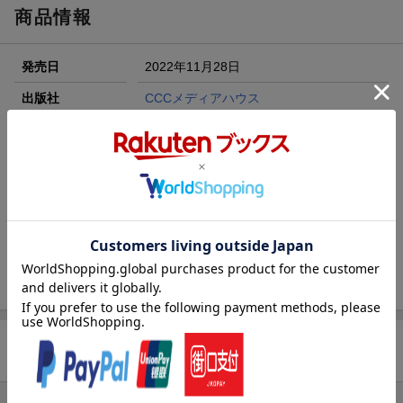
が当たる！
商品情報
エントリー＆3,000円以上購入で無料データSIM（3GB/月プ
ラン）が当たる！
発売日
2022年11月28日
楽天モバイル紹介キャンペーンの拡散で300円OFFクーポン
進呈
出版社
CCCメディアハウス
条件達成で楽天限定・宝塚歌劇 宙組貸切公演ペアチケット
刊行形態
月刊
が当たる
サイズ
A4変
楽天ブックス雑誌
17785
コード
JAN
4910177850130
バックナンバー
この雑誌の他の号を見る
商品レビュー