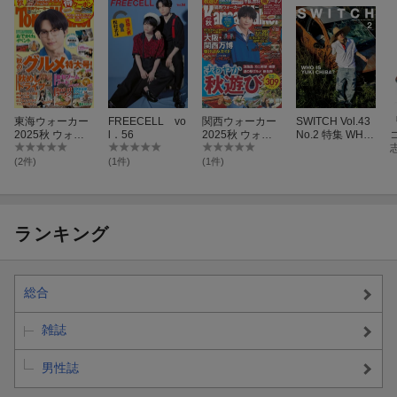
東海ウォーカー
FREECELL vo
関西ウォーカー
SWITCH Vol.43
2025秋 ウォー
l．56
2025秋 ウォー
No.2 特集 WHO
カームック
カームック
IS YUKI CHIBA?
(2件)
(1件)
(1件)
ランキング
総合
雑誌
男性誌