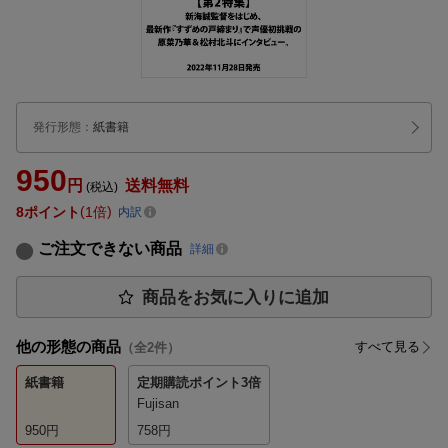
発行形態
：
紙書籍
950
円
送料無料
(税込)
8
ポイント
1倍
内訳
ご注文できない商品
詳細
商品をお気に入りに追加
他の形態の商品
すべて見る
（全
2
件）
紙書籍
定期購読
ポイント3倍
Fujisan
950
円
758
円