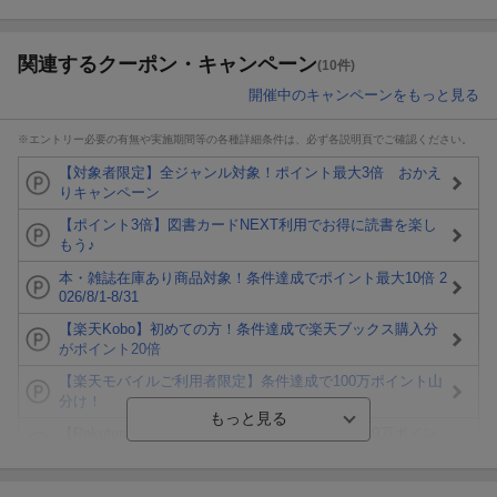
関連するクーポン・キャンペーン
(10件)
開催中のキャンペーンをもっと見る
※エントリー必要の有無や実施期間等の各種詳細条件は、必ず各説明頁でご確認ください。
【対象者限定】全ジャンル対象！ポイント最大3倍 おかえ
りキャンペーン
【ポイント3倍】図書カードNEXT利用でお得に読書を楽し
もう♪
本・雑誌在庫あり商品対象！条件達成でポイント最大10倍 2
026/8/1-8/31
【楽天Kobo】初めての方！条件達成で楽天ブックス購入分
がポイント20倍
【楽天モバイルご利用者限定】条件達成で100万ポイント山
分け！
【Rakuten Fashion×楽天ブックス】条件達成で10万ポイン
ト山分け
【スタンプカード】楽天ポイントもらえる＆抽選で豪華景品