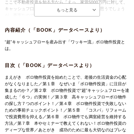
ここで不動産投資を知る方なら「えっ、家賃5000万円に対して、
キャッシュフ口1が4000万円は多すぎません?!」と思うでしょう
が、事実なのです。
なぜなら、「ワッキー流」のボロ物件投資は基本的に現金買いな
ので、入ってくるお金のほとんどが手残りとなります。
内容紹介（「BOOK」データベースより）
ですので、このような“超”キャッシュフ口ーの不動産経営が可能と
なるのです。
“超”キャッシュフローを産み出す「ワッキー流」ボロ物件投資と
最初にある程度の資金がいりますし、手間暇もかかりますが、返
は。
済の不安を抱えることなく、自分のペースで投資を進められると
いうメリットがあります。
目次（「BOOK」データベースより）
〜目次より〜
■巻頭カラー 写真で見る！ワッキー流 激安物件で積み立て
まえがき ボロ物件投資を始めたことで、老後の生活資金の心配
る“超”キャッシュフロー投資事例＆ワッキー流 新築並みに仕上げ
がなくなりました／第１章 なぜいま「ボロ物件投資」に注目が
る“コスパ”リフォーム！
集まるのか？／第２章 ボロ物件投資で“超”キャッシュフローを達
■第1章 なぜいま「ボロ物件投資」に注目が集まるのか？
成した「６つ」の実例！／第３章 高キャッシュフローボロ物件
■第2章 ボロ物件投資で“超”キャッシュフローを達成した「6つ」
の探し方７つのポイント！／第４章 ボロ物件投資で失敗しない
の実例！
ための事前チェックポイント！／第５章 「コスパ」リフォーム
■第3章 高キャッシュフローボロ物件の探し方7つのポイント！
で投資費用を抑える／第６章 ボロ物件でも満室経営を維持する
■第4章 ボロ物件投資で失敗しないための事前チェックポイン
方法／第７章 本やセミナーで教えてくれない！ボロ物件投資の
ト！
ディープな世界／あとがき 成功のために最も大切なのはブレな
■第5章 「コスパ」リフォームで投資費用を抑える