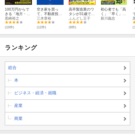
100万円からで
空き家を買っ
高卒製造業のワ
初心者でも「高
きる「地方・ボ
て、不動産投資
タシが31歳で家
く」「早く」売
ロボロ一戸建
黒崎裕之
で儲ける！
三木章裕
賃年収1750万円
ふんどし王子
る！ 不動産売
新川義忠
て」超高利回り
になった方法！
却“成功”への道
不動産投資法
しるべ
(10件)
(12件)
(8件)
(
ランキング
総合
本
ビジネス・経済・就職
産業
商業