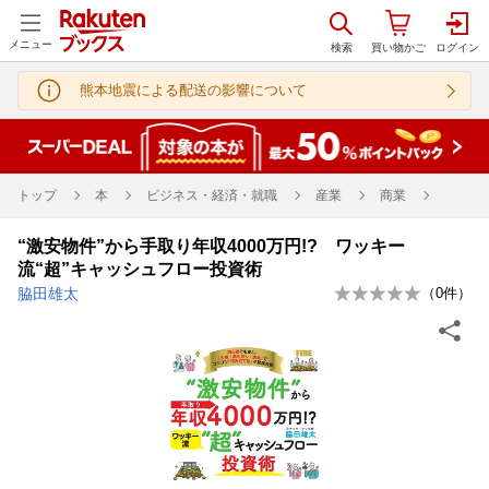
メニュー
熊本地震による配送の影響について
トップ
本
ビジネス・経済・就職
産業
商業
“激安物件”から手取り年収4000万円!? ワッキー
流“超”キャッシュフロー投資術
脇田雄太
（
0
件）