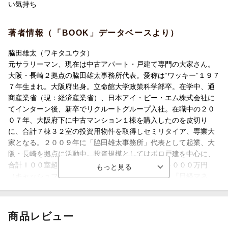
い気持ち
■第6章 ボロ物件でも満室経営を維持する方法
■第7章 本やセミナーで教えてくれない！ ボロ物件投資のディ
著者情報（「BOOK」データベースより）
ープな世界
脇田雄太（ワキタユウタ）
元サラリーマン、現在は中古アパート・戸建て専門の大家さん。
大阪・長崎２拠点の脇田雄太事務所代表。愛称は“ワッキー”１９７
７年生まれ。大阪府出身。立命館大学政策科学部卒。在学中、通
商産業省（現：経済産業省）、日本アイ・ビー・エム株式会社に
てインターン後、新卒でリクルートグループ入社。在職中の２０
０７年、大阪府下に中古マンション１棟を購入したのを皮切り
に、合計７棟３２室の投資用物件を取得しセミリタイア、専業大
家となる。２００９年に「脇田雄太事務所」代表として起業、大
阪・長崎を拠点に活動中。投資規模としてはボロ戸建を中心に、
合計ｌ００室超の投資用物件を取得、家賃年収は５０００万円
（キャッシュフロー４０００万円）を超えている。『日経マネ
ー』『エコノミスト』などビジネス誌へのコメント実績多数、セ
ミナ一講師としても、全国賃貸住宅新聞社をはじめ多くのセミナ
ーに招かれるなど人気を博している（本データはこの書籍が刊行
商品レビュー
された当時に掲載されていたものです）