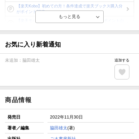
【楽天Kobo】初めての方！条件達成で楽天ブックス購入分
がポイント20倍
【楽天モバイルご利用者限定】条件達成で100万ポイント山
分け！
【Rakuten Fashion×楽天ブックス】条件達成で10万ポイン
ト山分け
お気に入り新着通知
【スタンプカード】楽天ポイントもらえる＆抽選で豪華景品
が当たる！
未追加：
脇田雄太
追加する
楽天モバイル紹介キャンペーンの拡散で300円OFFクーポン
進呈
条件達成で楽天限定・宝塚歌劇 宙組貸切公演ペアチケット
が当たる
商品情報
発売日
2022年11月30日
著者／編集
脇田雄太
(著)
出版社
ごま書房新社