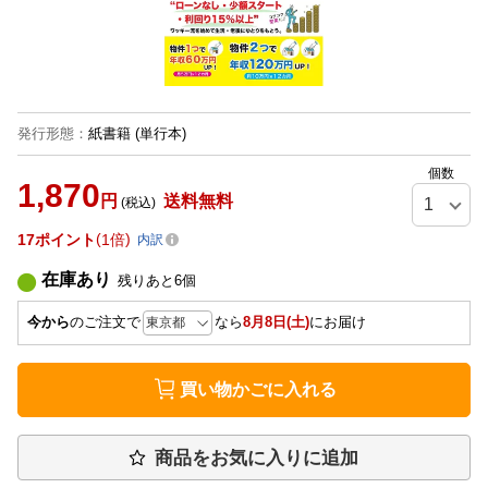
発行形態
：
紙書籍
(単行本)
個数
1,870
円
送料無料
(税込)
17
ポイント
1倍
内訳
在庫あり
残りあと
6
個
今から
のご注文で
なら
8月8日(土)
にお届け
買い物かごに入れる
商品をお気に入りに追加