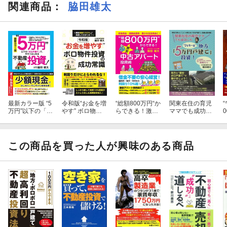
関連商品
：
脇田雄太
最新カラー版 “5
令和版“お金を増
“総額800万円“か
関東在住の育児
万円”以下の「ボ
やす” ボロ物件
らできる！激安
ママでも成功し
ロ戸建て」で、
投資の成功常
中古アパート投
た”ワッキー
今すぐはじめる
識〜想定利回り
資術
流”地方「5万円
不動産投資
50％でも失敗し
戸建て」投資！
てわかった！〜
この商品を買った人が興味のある商品