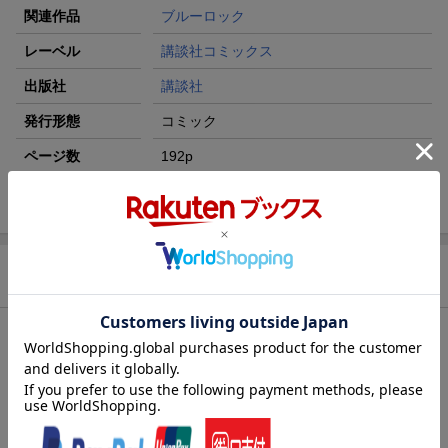
関連作品
ブルーロック
レーベル
講談社コミックス
出版社
講談社
発行形態
コミック
ページ数
192p
ISBN
9784065299876
商品説明
内容紹介（JPROより）
2018年、W杯。日本代表は無残に散った。今大会もベスト16止ま
り…。アジアでは強豪？ 組織力は世界レベル？ そんなことは、も
う聞き飽きた！ 課題は、絶対的な「エースストライカー」の不
在。悲願“W杯優勝”のために、ゴールに飢え、勝利に渇き、試合を