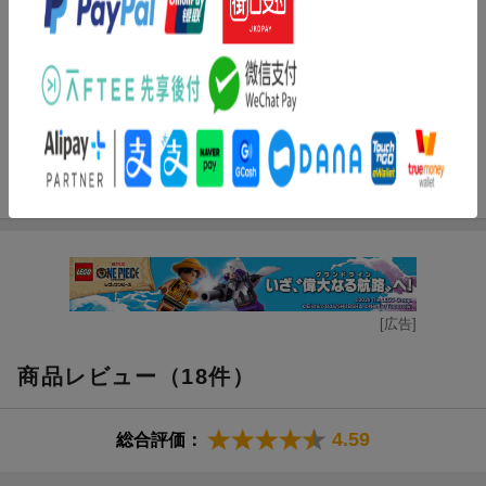
一変させる革新的な“1人”を作るべく、日本フットボール連合は30
0人のユース年代の選手達を招集する。まだ無名の高校2年生・潔
世一は、己のエゴを以って299人を蹴落とし、最強のエースストラ
イカーの道を駆け上れるか!? 登場人物、全員“俺様”！ 史上最もイ
カれたエゴイストFWサッカー漫画、ここに開幕!!
エゴイズム千変万化！ カオスが極まるマンシャイン・C戦!!
逆転リードの『新英雄大戦』第3戦。カイザーに邪魔された潔は、
己のゴールによる復讐を固く誓う！ 一方、玲王も新たに“独力”で
の進化を決意。だがその矢先、“共闘”を持ちかける凪──。玲王・
凪に起きた決定的変化が、戦場に未曽有の混沌を巻き起こすこと
に！ 進化の術は“超越視界”の完全習得！ 全てを凌駕せよ、潔 世
一!!
[広告]
商品レビュー（18件）
4.59
総合評価：