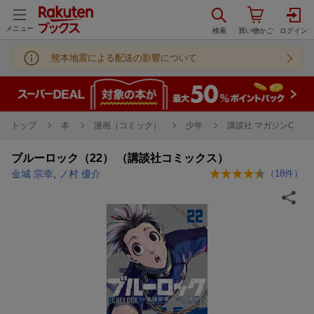
メニュー
熊本地震による配送の影響について
トップ
本
漫画（コミック）
少年
講談社 マガジンC
ブルーロック（22） （講談社コミックス）
金城 宗幸
,
ノ村 優介
（
18
件）