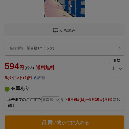
立ち読み
発行形態
：
紙書籍
(コミック)
個数
594
円
送料無料
(税込)
5
ポイント
1倍
内訳
在庫あり
正午まで
のご注文で
なら
8月9日(日)～8月10日(月)頃
にお
届け
買い物かごに入れる