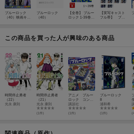
ブルーロック
ブルーロック
【全巻】 ブルー
【実写キャスト
（40）映画キャ
（40）
ロック 1-39巻セ
フル帯】 ブル
スト撮り下ろし
ット
ーロック1-22巻
クリアファイル
セット
8枚付き特装版
この商品を買った人が興味のある商品
時間停止勇者
時間停止勇者
アニメ ブルー
ブルーロック
（22）
（21）
ロック コンプ
8
光永 康則
光永 康則
リートファンブ
講談社
浦和希
ック
(1件)
(1件)
(1件)
(
関連商品（原作）