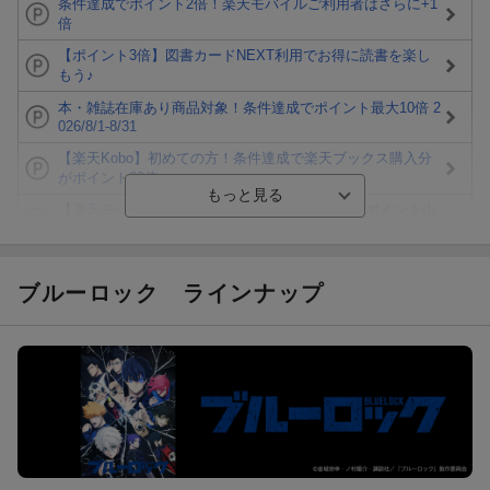
条件達成でポイント2倍！楽天モバイルご利用者はさらに+1
倍
【ポイント3倍】図書カードNEXT利用でお得に読書を楽し
もう♪
本・雑誌在庫あり商品対象！条件達成でポイント最大10倍 2
026/8/1-8/31
【楽天Kobo】初めての方！条件達成で楽天ブックス購入分
がポイント20倍
【楽天モバイルご利用者限定】条件達成で100万ポイント山
分け！
【Rakuten Fashion×楽天ブックス】条件達成で10万ポイン
ト山分け
ブルーロック
ラインナップ
【スタンプカード】楽天ポイントもらえる＆抽選で豪華景品
が当たる！
エントリー＆3,000円以上購入で無料データSIM（3GB/月プ
ラン）が当たる！
楽天モバイル紹介キャンペーンの拡散で300円OFFクーポン
進呈