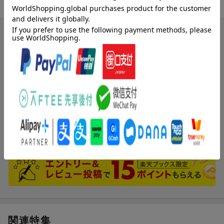
条件に満たないため、評価は表示できません。
ブックスのレビュー（1件）
投稿日：2023年04月04日
5
評価：
購入者さん
(無題)
手持ち無沙汰になると点つなぎがしたくなります。こちらは前向き
な単語が多い印象で嬉しいです。ありがとうございました。
関連特集