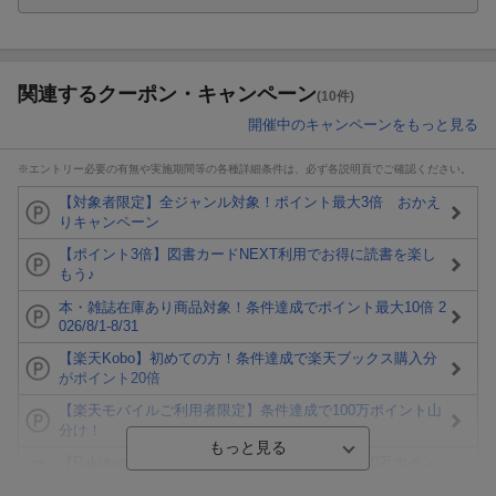
関連するクーポン・キャンペーン
(10件)
開催中のキャンペーンをもっと見る
※エントリー必要の有無や実施期間等の各種詳細条件は、必ず各説明頁でご確認ください。
【対象者限定】全ジャンル対象！ポイント最大3倍 おかえ
りキャンペーン
【ポイント3倍】図書カードNEXT利用でお得に読書を楽し
もう♪
本・雑誌在庫あり商品対象！条件達成でポイント最大10倍 2
026/8/1-8/31
【楽天Kobo】初めての方！条件達成で楽天ブックス購入分
がポイント20倍
【楽天モバイルご利用者限定】条件達成で100万ポイント山
分け！
【Rakuten Fashion×楽天ブックス】条件達成で10万ポイン
ト山分け