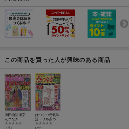
この商品を買った人が興味のある商品
源氏物語漢字て
はつらつ元氣脳
んつなぎ
活ドリル点つな
ぎ名言・熟語
（Vol．4）
(1件)
(2件)