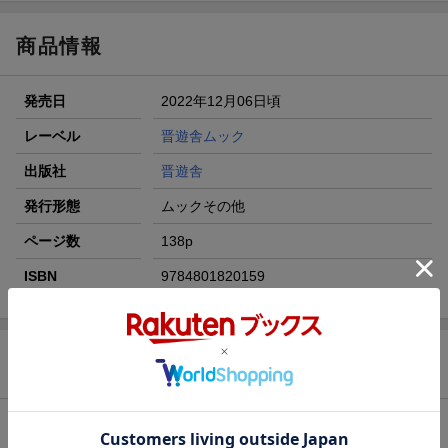
【スタンプカード】楽天ポイントもらえる＆抽選で豪華景品
が当たる！
商品情報
エントリー＆3,000円以上購入で無料データSIM（3GB/月プ
ラン）が当たる！
発売日
2022年12月06日頃
楽天モバイル紹介キャンペーンの拡散で300円OFFクーポン
進呈
レーベル
晋遊舎ムック
条件達成で楽天限定・宝塚歌劇 宙組貸切公演ペアチケット
出版社
晋遊舎
が当たる
発行形態
ムックその他
ページ数
138p
ISBN
9784801820159
商品レビュー（1件）
総合評価：