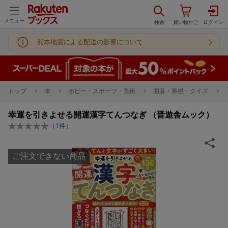
メニュー
熊本地震による配送の影響について
トップ
本
ホビー・スポーツ・美術
囲碁・将棋・クイズ
幸運を引きよせる開運漢字てんつなぎ （晋遊舎ムック）
（
1
件）
ご注文できない商品