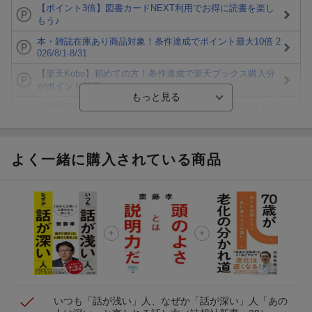
【ポイント3倍】図書カードNEXT利用でお得に読書を楽し
もう♪
本・雑誌在庫あり商品対象！条件達成でポイント最大10倍 2
026/8/1-8/31
【楽天Kobo】初めての方！条件達成で楽天ブックス購入分
がポイント20倍
【楽天モバイルご利用者限定】条件達成で100万ポイント山
分け！
【Rakuten Fashion×楽天ブックス】条件達成で10万ポイン
ト山分け
よく一緒に購入されている商品
【スタンプカード】楽天ポイントもらえる＆抽選で豪華景品
が当たる！
エントリー＆3,000円以上購入で無料データSIM（3GB/月プ
ラン）が当たる！
楽天モバイル紹介キャンペーンの拡散で300円OFFクーポン
進呈
いつも「話が浅い」人、なぜか「話が深い」人
「あの