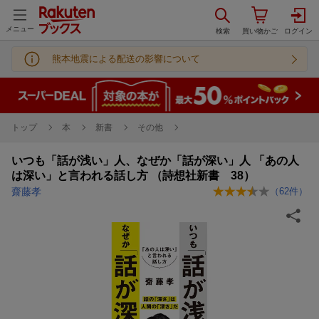
メニュー
熊本地震による配送の影響について
トップ
本
新書
その他
いつも「話が浅い」人、なぜか「話が深い」人 「あの人
は深い」と言われる話し方 （詩想社新書 38）
齋藤孝
（
62
件）