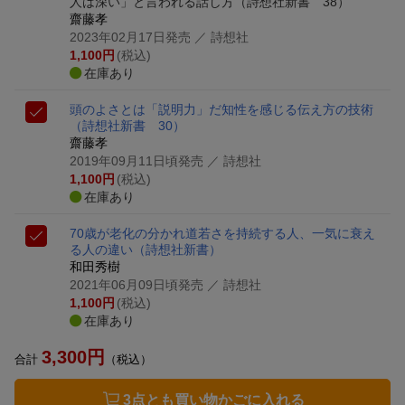
人は深い」と言われる話し方
（詩想社新書 38）
齋藤孝
2023年02月17日発売
／ 詩想社
1,100
円
(税込)
在庫あり
頭のよさとは「説明力」だ
知性を感じる伝え方の技術
（詩想社新書 30）
齋藤孝
2019年09月11日頃発売
／ 詩想社
1,100
円
(税込)
在庫あり
70歳が老化の分かれ道
若さを持続する人、一気に衰え
る人の違い
（詩想社新書）
和田秀樹
2021年06月09日頃発売
／ 詩想社
1,100
円
(税込)
在庫あり
3,300
円
合計
（税込）
3点とも買い物かごに入れる