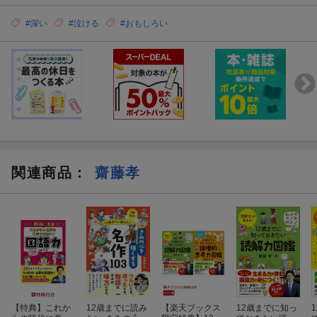
#深い
#泣ける
#おもしろい
関連商品
：
齋藤孝
【特典】これか
12歳までに読み
【楽天ブックス
12歳までに知っ