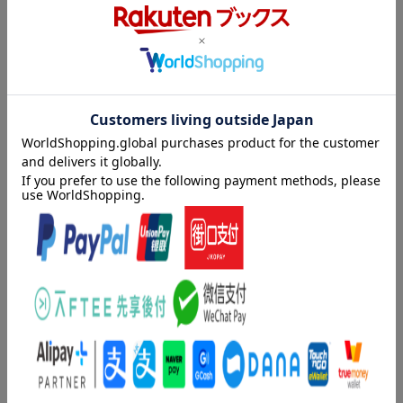
当たり前のことばかり述べる話
ポイントを押さえていない掘り下げ方の甘い話
具体性がなく、終始、漠然とした話
思い込みが強くて視野の狭い話
内容紹介（「BOOK」データベースより）
ものを知らない、知識のない人の話
思いつきだけで、思考の形跡がない話
年相応の深さを身につけたい人から、日ごろ浅い話にうんざりさ
人生観のない話
せられている人にまで、「浅い話」の正体を解き明かす。心を動
普遍的視点がない話
かす「深い話」をする技術。
・・・これらは聞いている人に、「浅い」という印象を与える話
目次（「BOOK」データベースより）
し方です。
情報や知識に乏しいというだけでなく、
第１章 「展開力」を伸ばすー話の「浅い人」、「深い人」の違
その人自身が知的ではない印象を与えてしまうこともあります。
いはここだ（話の深さ、浅さは人間の「深さ」、「浅さ」である
一方で、「深い話」ができる人は、
／「深い話」をするために必要な３つの能力 ほか）／第２章
「あの人の話は示唆に富んでいる」、とまわりから好感をもたれ
「本質把握力」を鍛えるー本質がわかっている人は、やっぱり深
ることが普通です。
い（なぜ、あの人の話は薄っぺらなのか／普遍的な部分にまで思
思慮深く、ものごとの本質を知っている印象もありますので、
考できる人は深い ほか）／第３章 「具体化力」を引き出すー
周囲からは「深い人」として一目置かれることになります。
深い人は「エピソード」をもっている（具体化する力が話を深く
はたして私たちは、その人の話のどこに、
する／話を深くするエピソードとは何か ほか）／第４章 「深