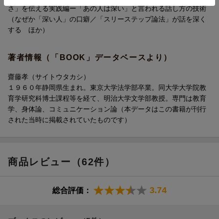
「浅さ」や「深さ」を感じるのでしょうか。
さ」を伝える実践編ー「あの人は深い」と言われる話し方の技術
本書は、ビジネスの場面はもちろん、
（なぜか「深い人」の口癖／「スリーステップ論法」が話を深く
日常の会話やテレビ、ネットに出ている人の発言などまで、
する ほか）
私たちのまわりにあふれる「浅い話」の問題点を解き明かし、
「深さ」、「浅さ」とはいかなるものなのかを具体的に示しま
著者情報（「BOOK」データベースより）
す。
そして、聞き手の心を動かす「深い話」をするための能力とはど
齋藤孝（サイトウタカシ）
のようなもので、
１９６０年静岡県生まれ。東京大学法学部卒業。同大学大学院教
それをどう伸ばしていけばいいのかを解説。
育学研究科博士課程等を経て、明治大学文学部教授。専門は教育
あわせて、「深さ」を強調する話し方のテクニックも紹介。
学、身体論、コミュニケーション論（本データはこの書籍が刊行
「浅い人」から「深みのある人」へと変わる44の戦略。
された当時に掲載されていたものです）
第1章 話の「浅い人」、「深い人」の違いはここだ
「深い話」をするために必要な3つの能力
「練られたもの」が深さである
商品レビュー（62件）
深い人は「感覚の変容」体験がある
・・・など
3.74
総合評価：
第2章 本質がわかっている人は、やっぱり深い
普遍的な部分にまで思考できる人は深い
深さとは「具体的かつ本質的」なものだ