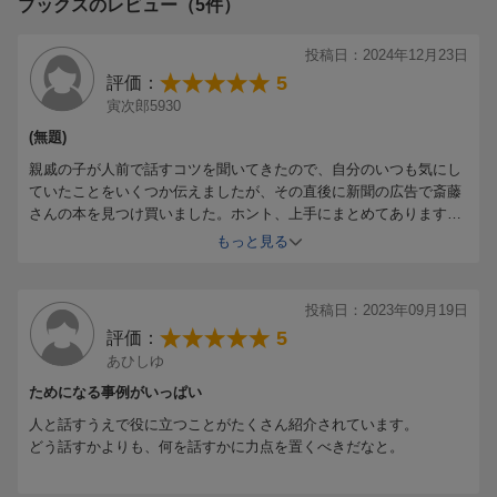
ブックスのレビュー（5件）
「本質」は斬新なものより「一見、平凡なもの」にある
・・・など
投稿日：2024年12月23日
5
評価：
第3章 深い人は「エピソード」をもっている
寅次郎5930
話を深くするエピソードとは何か
(無題)
実は誰もが、深いエピソードをもっている
親戚の子が人前で話すコツを聞いてきたので、自分のいつも気にし
見えないところで考えている深さ
ていたことをいくつか伝えましたが、その直後に新聞の広告で斎藤
・・・など
さんの本を見つけ買いました。ホント、上手にまとめてあります。
さっそくプレゼントします。
もっと見る
第4章 「あの人は深い」と言われる話し方の技術
「スリーステップ論法」が話を深くする
会議で「あの人の意見は深い」と一目置かれる発言
投稿日：2023年09月19日
・・・など
5
評価：
あひしゆ
ためになる事例がいっぱい
人と話すうえで役に立つことがたくさん紹介されています。
どう話すかよりも、何を話すかに力点を置くべきだなと。