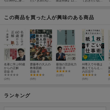
らの時代に身に
たい きみの心を
限定特典】12歳
ておきたい読解
つけたい国語力
強くする名作10
までに知ってお
力図鑑
(お風呂ポスタ
3
きたい読解力図
ー)
鑑・12歳までに
知っておきたい
この商品を買った人が興味のある商品
論理的思考力図
鑑 セット(可愛
いどうぶつ付箋)
名著に学ぶ60歳
齋藤孝の大人の
最強の言語化力
AI導入で今後は
からの正解
教養図鑑
齋藤 孝
教えてもらえな
齋藤 孝
齋藤 孝
い 紙1枚すごい
内田晋平
仕事術
(11件)
(2件)
(5件)
(5件)
(
ランキング