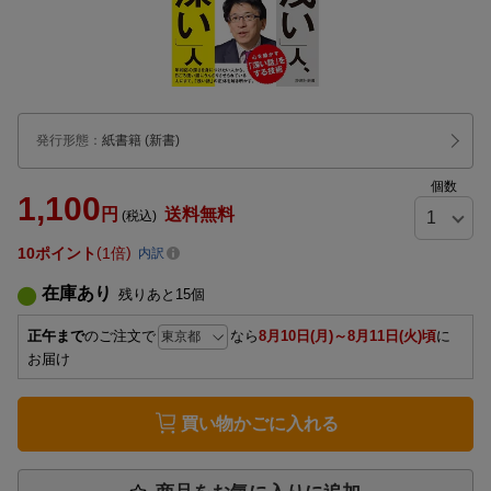
発行形態
：
紙書籍
(新書)
個数
1,100
円
送料無料
(税込)
10
ポイント
1倍
内訳
在庫あり
残りあと
15
個
正午まで
のご注文で
なら
8月10日(月)～8月11日(火)頃
に
お届け
買い物かごに入れる