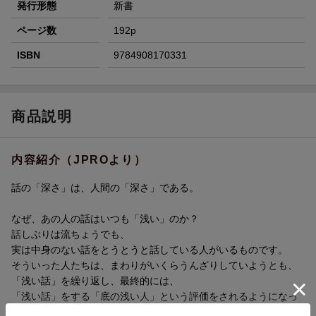
発行形態
新書
ページ数
192p
ISBN
9784908170331
商品説明
内容紹介（JPROより）
話の「深さ」は、人間の「深さ」である。
なぜ、あの人の話はいつも「浅い」のか？
話しぶりは流ちょうでも、
実は中身のない話をとうとうと話している人がいるものです。
そういった人たちは、まわりがいくらうんざりしていようとも、
「浅い話」を繰り返し、最終的には、
「浅い話」をする「底の浅い人」という評価をされるようになっ
てしまいます。