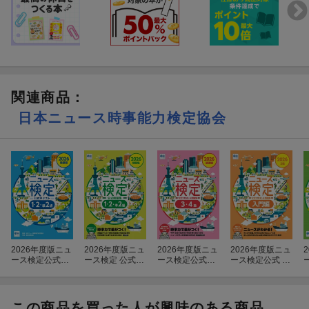
関連商品
：
日本ニュース時事能力検定協会
2026年度版ニュ
2026年度版ニュ
2026年度版ニュ
2026年度版ニュ
ース検定公式テ
ース検定 公式問
ース検定公式テ
ース検定公式 テ
キスト 「時事
題集「時事力」
キスト＆問題集
キスト＆問題集
力」発展編
（1・2・準2級
「時事力」基礎
「時事力」入門
対応）
編
編
この商品を買った人が興味のある商品