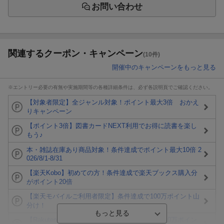
お問い合わせ
関連するクーポン・キャンペーン
(10件)
開催中のキャンペーンをもっと見る
※エントリー必要の有無や実施期間等の各種詳細条件は、必ず各説明頁でご確認ください。
【対象者限定】全ジャンル対象！ポイント最大3倍 おかえ
りキャンペーン
【ポイント3倍】図書カードNEXT利用でお得に読書を楽し
もう♪
本・雑誌在庫あり商品対象！条件達成でポイント最大10倍 2
026/8/1-8/31
【楽天Kobo】初めての方！条件達成で楽天ブックス購入分
がポイント20倍
【楽天モバイルご利用者限定】条件達成で100万ポイント山
分け！
【Rakuten Fashion×楽天ブックス】条件達成で10万ポイン