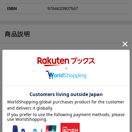
ISBN
9784620907567
商品説明
内容紹介（JPROより）
ニュース検定（5級）対応の公式教材です。中学入試で頻出の時事
問題を、わかりやすく解説しています。すべての漢字にふりがな
つき。
目次（「BOOK」データベースより）
経済分野（日本の国土と農林漁業／暮らしを支える工業 ほか）
／暮らし分野（社会で働くということ／減る人口 日本はどこ
へ？）／社会・環境分野（「環境」を守るために／災害列島ニッ
ポン ほか）／政治分野（国の政治、地域の政治／憲法と私たち
の暮らし ほか）／国際分野（日本と関係の深い国々／平和な世