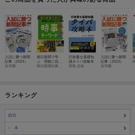
入試に勝つ新聞
朝日新聞で学
行政書士基礎知
入試に勝つ新聞
記事（2024）
ぶ 受験に役立
識タイパ攻略本
記事（2023）
浜学園
つ 時事キーワ
朝日新聞社教育総合本部
田島 圭祐
浜学園
ード
ランキング
総合
本