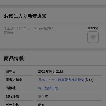
ト山分け
【スタンプカード】楽天ポイントもらえる＆抽選で豪華景品
が当たる！
お気に入り新着通知
エントリー＆3,000円以上購入で無料データSIM（3GB/月プ
ラン）が当たる！
未追加：
日本ニュース時事能力検
追加する
楽天モバイル紹介キャンペーンの拡散で300円OFFクーポン
定協会
進呈
条件達成で楽天限定・宝塚歌劇 宙組貸切公演ペアチケット
が当たる
商品情報
発売日
2023年04月21日
著者／編集
日本ニュース時事能力検定協会
(監修)
出版社
毎日新聞出版
発行形態
単行本
ページ数
64p