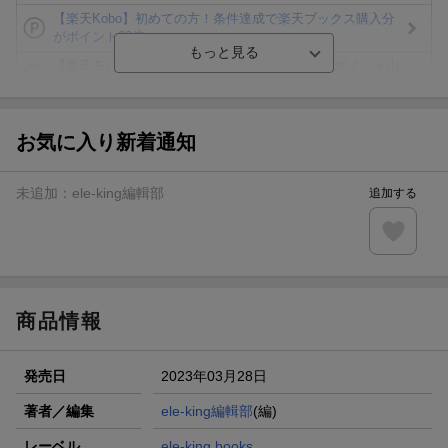
【楽天Kobo】初めての方！条件達成で楽天ブックス購入分
がポイント20倍
【楽天モバイルご利用者限定】条件達成で100万ポイント山
分け！
【Rakuten Fashion×楽天ブックス】条件達成で10万ポイン
ト山分け
お気に入り新着通知
【スタンプカード】楽天ポイントもらえる＆抽選で豪華景品
が当たる！
未追加：
ele-king編輯部
追加する
エントリー＆3,000円以上購入で無料データSIM（3GB/月プ
ラン）が当たる！
楽天モバイル紹介キャンペーンの拡散で300円OFFクーポン
進呈
商品情報
発売日
2023年03月28日
著者／編集
ele-king編輯部
(編)
レーベル
ele-king books