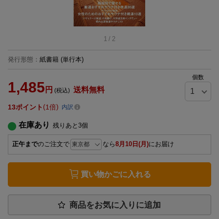
1
/
2
発行形態
：
紙書籍
(単行本)
個数
1,485
円
送料無料
(税込)
13
ポイント
1倍
内訳
在庫あり
残りあと
3
個
正午まで
のご注文で
なら
8月10日(月)
にお届け
買い物かごに入れる
商品をお気に入りに追加