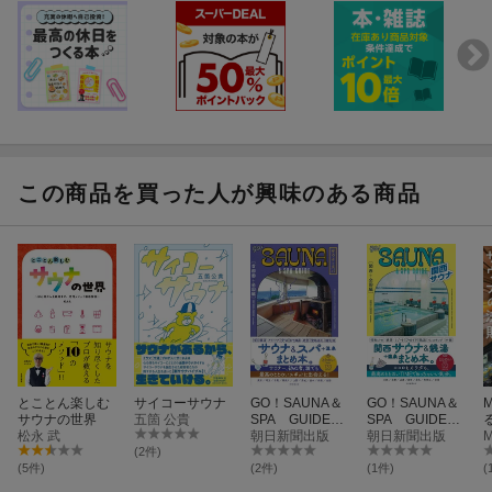
この商品を買った人が興味のある商品
とことん楽しむ
サイコーサウナ
GO！SAUNA＆
GO！SAUNA＆
サウナの世界
五箇 公貴
SPA GUIDE
SPA GUIDE
松永 武
【首都圏＋全国
朝日新聞出版
【関西＋全国
朝日新聞出版
編】
編】
(2件)
(5件)
(2件)
(1件)
(