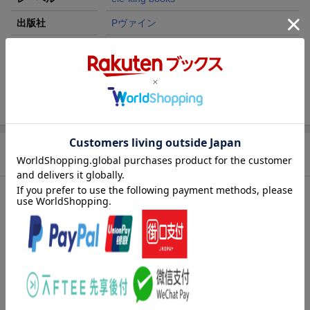
出版社
Pヴァイン
発行形態
単行本
ページ数
128p
ISBN
9784910511412
商品説明
内容紹介（JPROより）
銭湯サウナの気楽なたのしみ
様々な設備を搭載したな高級サウナや大自然の中のテントサウナ
など、豪華な施設の開店も相次ぎますますとどまることを知らな
いサウナの大ブーム
しかし一方で忘れられないのが、生活空間と密着した「銭湯」の