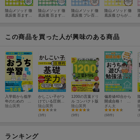
陰山メソッド 徹
陰山メソッド 徹
陰山メソッド 徹
陰山メソッド 徹
底反復 百ます計
底反復 百ます計
底反復 プレ百ま
底反復 ひらが
算 新装版
算2 新装版 2け
す計算 新装版 た
な・カタカナ運
たにチャレン
し算・ひき算
筆ドリル
ジ！
この商品を買った人が興味のある商品
入学前から低学
かしこい子がつ
1200の言葉ドリ
偏差値40台から
年のための 陰
けている圧倒的
ル コンパクト版
開成合格！ 自
山流 新・おう
陰山英男
基礎学力
隂山英男
陰山英男
ら学ぶ子に育
ぎん太
ち学習戦略
つ おうち遊び
勉強法
(3件)
(9件)
(68件)
(
ランキング