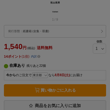
1
/
9
発行形態
：
紙書籍
(全集・双書)
個数
1,540
円
送料無料
(税込)
14
ポイント
1倍
内訳
在庫あり
残りあと
22
個
今から
のご注文で
なら
8月8日(土)
にお届け
買い物かごに入れる
商品をお気に入りに追加