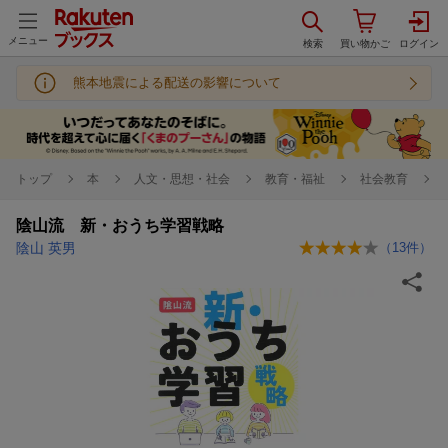
メニュー
熊本地震による配送の影響について
トップ
本
人文・思想・社会
教育・福祉
社会教育
陰山流 新・おうち学習戦略
陰山 英男
（
13
件）