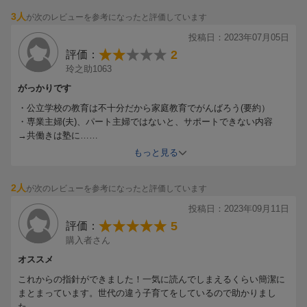
3人
が次のレビューを参考になったと評価しています
投稿日：2023年07月05日
2
評価：
玲之助1063
がっかりです
・公立学校の教育は不十分だから家庭教育でがんばろう(要約）
・専業主婦(夫)、パート主婦ではないと、サポートできない内容
→共働きは塾に…
・新しい情報が全くない
もっと見る
今の時代で子育てをしている人たちへの本とは思えませんでした。
時代錯誤甚だしいです。
2人
が次のレビューを参考になったと評価しています
自分の子どもには百マス計算、陰山先生の音読などいろいろさせた
経験があり、孫に関わっていく中で何か新しいことはないかと考え
投稿日：2023年09月11日
購入しました。
5
評価：
何も新しい情報はありませんでした。
購入者さん
今後、陰山先生の本は購入せず、図書館で借りるなどして適度に読
もうと思いました。
オススメ
これからの指針ができました！一気に読んでしまえるくらい簡潔に
まとまっています。世代の違う子育てをしているので助かりまし
た。