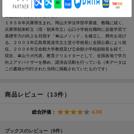
著者情報（「BOOK」データベースより）
〓山英男（カゲヤマヒデオ）
１９５８年兵庫県生まれ。岡山大学法学部卒業後、教職に就く。
兵庫県朝来町立（現・朝来市立）山口小学校在職時に反復学習で
基礎学力の向上を目指す「〓山メソッド」を確立し、脚光を浴び
る。２００３年広島県尾道市立土堂小学校長に全国公募により就
任。２００６年立命館大学教授及び立命館小学校副校長を経て、
現在、〓山ラボ代表。教育クリエイターとして、全国各地で学力
向上アドバイザーを務め、講演会活動を行っている（本データは
この書籍が刊行された当時に掲載されていたものです）
商品レビュー（13件）
4.08
総合評価：
ブックスのレビュー（9件）