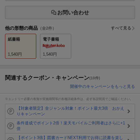
お問い合わせ
他の形態の商品
すべて見る
（全
2
件）
紙書籍
電子書籍
1,540
円
1,540
円
関連するクーポン・キャンペーン
(10件)
開催中のキャンペーンをもっと見る
※エントリー必要の有無や実施期間等の各種詳細条件は、必ず各説明頁でご確認ください。
【対象者限定】全ジャンル対象！ポイント最大3倍 おかえ
りキャンペーン
条件達成でポイント2倍！楽天モバイルご利用者はさらに+1
倍
【ポイント3倍】図書カードNEXT利用でお得に読書を楽し