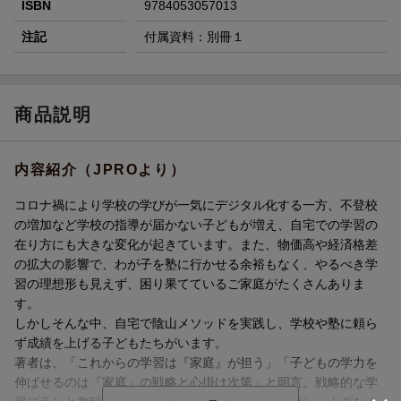
ISBN
9784053057013
注記
付属資料：別冊１
商品説明
内容紹介（JPROより）
コロナ禍により学校の学びが一気にデジタル化する一方、不登校
の増加など学校の指導が届かない子どもが増え、自宅での学習の
在り方にも大きな変化が起きています。また、物価高や経済格差
の拡大の影響で、わが子を塾に行かせる余裕もなく、やるべき学
習の理想形も見えず、困り果てているご家庭がたくさんありま
す。
しかしそんな中、自宅で陰山メソッドを実践し、学校や塾に頼ら
ず成績を上げる子どもたちがいます。
著者は、「これからの学習は『家庭』が担う」「子どもの学力を
伸ばせるのは『家庭』の戦略と心掛け次第」と明言。戦略的な学