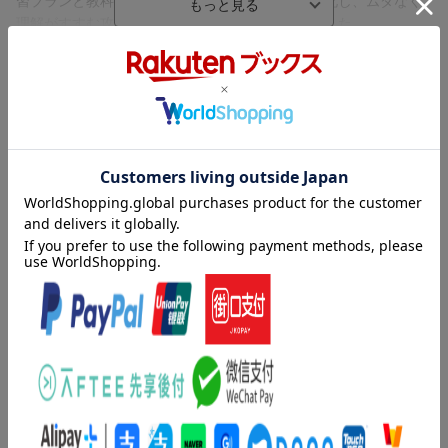
習プランと教科別の進め方ポイントをマニュアル化し、ムダなく
理解がすすむ攻略ポイントをこの一冊にまとめました。
【国語】【算数】の基礎的な学習法を中心とした新しい時代の
「おうち学習」を実践し、確実に学力をアップしましょう！
内容紹介（「BOOK」データベースより）
やはり基礎が大事なんです。塾に頼らなくても、家庭で基礎学力
を固めるだけで、克服できるのです。しかし、多くの人は、学習
のコツが分からず、「常識の落とし穴」にはまってしまっている
のです。百ます計算の〓山英男氏による自宅学習の集大成＆新提
案！
目次（「BOOK」データベースより）
序章 これからの時代、子どもの学習を“おうち”が担う理由／第１
章 おうち学習 成功のための環境づくり４つの鉄則／第２章
戦略を持つ保護者は強いーおうち学習計画の立て方／第３章 音
読、百ます計算、漢字は勉強の筋トレーおうち学習の具体的マニ
ュアル／第４章 おうち学習を成功に導くための「基礎固め」の
コツ／第５章 子どもの実り豊かな人生のために／巻末資料