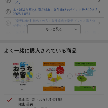
もう♪
本・雑誌在庫あり商品対象！条件達成でポイント最大10倍 2
026/8/1-8/31
【楽天Kobo】初めての方！条件達成で楽天ブックス購入分
がポイント20倍
【楽天モバイルご利用者限定】条件達成で100万ポイント山
分け！
【Rakuten Fashion×楽天ブックス】条件達成で10万ポイン
ト山分け
よく一緒に購入されている商品
【スタンプカード】楽天ポイントもらえる＆抽選で豪華景品
が当たる！
楽天モバイル紹介キャンペーンの拡散で300円OFFクーポン
進呈
条件達成で楽天限定・宝塚歌劇 宙組貸切公演ペアチケット
が当たる
陰山流 新・おうち学習戦略
陰山 英男