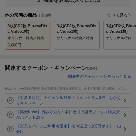
商品をお気に入りに追加
他の形態の商品
すべて見る
（全
8
件）
3枚(CD2枚,Blu-rayDis
3枚(CD2枚,Blu-rayDis
3枚(CD2枚,Blu-r
c Video1枚)
c Video1枚)
c Video1枚)
オリジナル特典／特典
オリジナル特典／特典
オリジナル特典
6,600
円
ー
ー
関連するクーポン・キャンペーン
(10件)
開催中のキャンペーンをもっと見る
※エントリー必要の有無や実施期間等の各種詳細条件は、必ず各説明頁でご確認ください。
【対象者限定】全ジャンル対象！ポイント最大3倍 おかえ
りキャンペーン
【楽天Kobo】初めての方！条件達成で楽天ブックス購入分
がポイント20倍
【楽天モバイルご利用者限定】条件達成で100万ポイント山
分け！