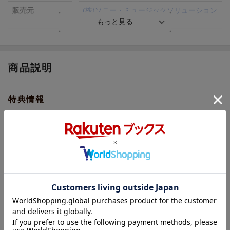
販売元
(株)ソニー・ミュージックソリューション
ズ
総曲数
ー／-／-／-(アルバム)
収録時間
ー／ー／ー／ー
商品説明
品番
SMCL-806/9
特典情報
※数量に限りがございます。お早めにご注文ください。無くなり次第、当ペ
ージ上で終了告知をさせていただきます。
楽天ブックス限定先着特典
オリジナル特典
アクリルコースター
早期予約特典
特典
HoneyWorks特製オリジナルカレンダー