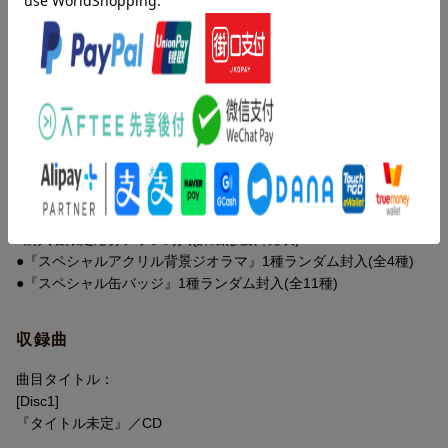
＜予約期間＞
1月22日(日) 20:00 ～ 2月12日(日) 23:59まで
※予約期間終了後にご予約されても、「早期予約特典」はプレゼ
仕様情報
ントされません。ご注意ください。
※予告なく変更になる場合がございます。あらかじめご了承下さい。
★仕様/封入特典
●ヤマコ描きおろしジャケット
●夢ノ内描きおろし告白実行委員会キャラクター『スペシャルアク
リルスタンド』1種ランダム封入(全24種)
●購入者限定応募チラシ封入(詳細は後日発表)
●『スペシャルアクリル背景ジオラマ』1種ランダム封入(全4種)
●『スペシャル缶バッジ』1種ランダム封入(全11種)
収録曲
曲目タイトル：
[Disc1]
『タイトル未定』／CD