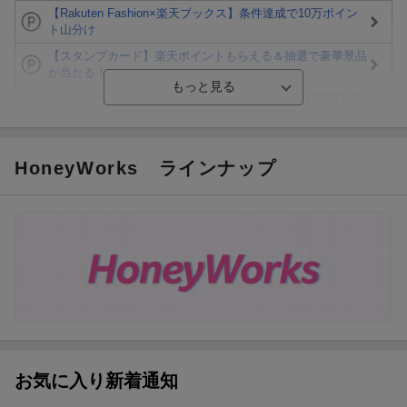
【Rakuten Fashion×楽天ブックス】条件達成で10万ポイン
ト山分け
【スタンプカード】楽天ポイントもらえる＆抽選で豪華景品
が当たる！
エントリー＆3,000円以上購入で無料データSIM（3GB/月プ
ラン）が当たる！
楽天モバイル紹介キャンペーンの拡散で300円OFFクーポン
進呈
HoneyWorks
ラインナップ
条件達成で楽天限定・宝塚歌劇 宙組貸切公演ペアチケット
が当たる
エントリー＆条件達成で『鬼滅の刃』オリジナルきんちゃく
袋が当たる！
【楽天24】日用品の楽天24と楽天ブックス買いまわりでク
ーポン★
お気に入り新着通知