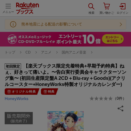
メニュー
熊本地震による配送の影響について
トップ
CD
アニメ
国内アニメ音楽
【楽天ブックス限定先着特典+早期予約特典】ね
初回限定
ぇ、好きって痛いよ。〜告白実行委員会キャラクターソン
グ集〜 (初回生産限定盤A 2CD＋Blu-ray＋Goods)(アクリ
ルコースター+HoneyWorks特製オリジナルカレンダー)
オリジナル特典
特典
HoneyWorks
（
0
件）
販売期間外
(販売終了)