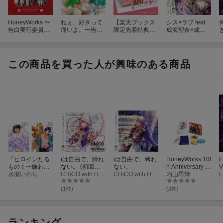
HoneyWorks 〜
ねぇ、好きって
【楽天ブックス
シス×ラブ feat.
告白実行委員会
痛いよ。〜告白
限定先着特典】
成海聖奈×成海
コンプリートベ
実行委員会キャ
あいらびゅ&#98
萌奈(CV:雨宮
スト〜 思い出は
ラクターソング
25;【完全生産限
天・夏川椎菜)/
全部青春。(完全
集〜 (初回生産
定盤】(缶バッ
水曜日の約束ー
生産限定盤 8CD
限定盤A 2CD＋
ジ)
another story- fe
この商品を買った人が興味のある商品
＋4Blu-ray＋GO
Blu-ray＋Good
at.成海聖奈(CV:
ODS＋SPECIAL
s)
雨宮天) (初回限
BOX )
定盤 CD＋グッ
ズ)
「ヒロインたる
iは自由で、縛れ
iは自由で、縛れ
HoneyWorks 10t
F
もの！〜嫌われ
ない。 (初回生
ない。
h Anniversary “L
V
ヒロインと内緒
水瀬いのり
産限定盤A CD＋
CHiCO with HoneyWorks
CHiCO with HoneyWorks
IP×LIP FILM×LI
内山昂輝
P
のお仕事〜」Blu
Blu-ray＋Good
VE” 豪華版
-ray Vol.1 完全生
s)
盤
(1件)
(2件)
産限定版【Blu-r
ay】
ランキング