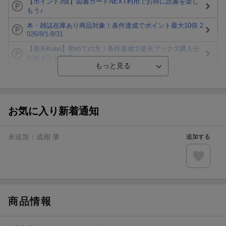
【ポイント3倍】図書カードNEXT利用でお得に読書を楽し
もう♪
本・雑誌在庫あり商品対象！条件達成でポイント最大10倍 2
026/8/1-8/31
【楽天Kobo】初めての方！条件達成で楽天ブックス購入分
がポイント20倍
【楽天モバイルご利用者限定】条件達成で100万ポイント山
分け！
【Rakuten Fashion×楽天ブックス】条件達成で10万ポイン
ト山分け
お気に入り新着通知
【スタンプカード】楽天ポイントもらえる＆抽選で豪華景品
が当たる！
未追加：
成相 肇
追加する
エントリー＆3,000円以上購入で無料データSIM（3GB/月プ
ラン）が当たる！
楽天モバイル紹介キャンペーンの拡散で300円OFFクーポン
進呈
商品情報