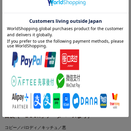
〈わるさ〉が語る、もうひとつの戦後日本文化史。
パロディ裁判、岡本太郎への疑問、ディスカバー・ジャパン論
争、
コピーと芸術家のもつれあい、マンガと美術のすれちがい、石子
順造の思想、
赤瀬川原平と器用人、そして「食人」の教え……。
美術と雑種的な視覚文化を混交させる展覧会を企画してきた
異色の学芸員による、ゆかいな複製文化論。
内容紹介（「BOOK」データベースより）
アウトかセーフかの呪縛からの解放のために。
すべての持たざる者たちのために。
芸術するとはけしからん。コピーはなぜ怖い？パロディは犯罪
硬直化した思考をときほぐす、笑える批評の登場！
か？〈不幸なる芸術〉とは何か？石子順造、岡本太郎、赤瀬川原
不幸なる芸術
平、いわさきちひろ、上田正治、篠原有司男、千円札裁判、パロ
ファウルブックは存在しない（解題・不幸なる芸術）
ディ裁判、ディスカバー・ジャパン戦争…。戦後文化を照らす、
ゆかいで不審な応用問題集。正しさからの解放のために。
1 コピー
目次（「BOOK」データベースより）
コピーの何が怖いのか？
ゼログラフィック・ラヴ
コピー／パロディ／キッチュ／悪