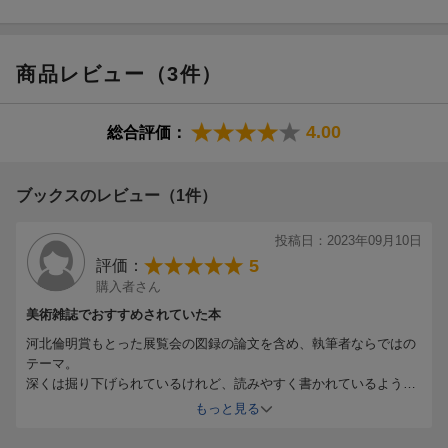
ディスカバー、ディスカバー・ジャパン
すべては白昼夢のようにーー中平卓馬、エンツェンスベルガー、
今野勉
植田正治にご用心ーー記念写真とは何か
商品レビュー（3件）
2 パロディ
4.00
総合評価：
「パロディ、二重の声」のための口上
パロディ辞典（第二版）
ブックスのレビュー（1件）
未確認芸術形式パロディーーことのあらましと私見
オリジナリティと反復の満腹ーーパロディの時代としての一九七
投稿日：2023年09月10日
〇年代前後左右
5
二重の声を聞けーーいわゆるパロディ裁判から
評価：
パロディの定義、テクストの権利
購入者さん
美術雑誌でおすすめされていた本
3 キッチュ
河北倫明賞もとった展覧会の図録の論文を含め、執筆者ならではの
テーマ。
「的世界」で考えたこと
深くは掘り下げられているけれど、読みやすく書かれているように
石子順造小辞典
思えました。
もっと見る
匿名の肉体にさわるにはーー石子順造的世界の手引き
挿図も沢山あるところも、後ろの索引も、ブックデザインも、すべ
石子順造的世界ーー脈打つ「ぶざまさ」を見据えて
てが丹念に作りこまれています。