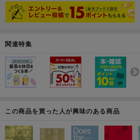
石子順造と千円札裁判
買って後悔はないです。
「トリックス・アンド・ヴィジョン展ーー盗まれた眼」--一九六八
年の交点と亀裂
4 悪
関連特集
口上 歌が生まれるとき（祈祷師たちのマテリアリズム）
「岡本」と「タロー」は手をつなぐか
俗悪の栄えーー漫画と美術の微妙な関係
岡本太郎の《夜明け》と《森の掟》についての覚え書き
リキッド・キッドの超能力ーー篠原有司男(ギュウちゃん)の音声と
修辞学
目が泳ぐーーいわさきちひろの絵で起こっていること
（有）赤瀬川原平概要
神農の教え
この商品を買った人が興味のある商品
あとがき