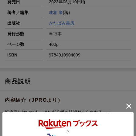
発売日
2023年06月10日頃
著者／編集
成相 肇
(著)
出版社
かたばみ書房
発行形態
単行本
ページ数
400p
ISBN
9784910904009
商品説明
内容紹介（JPROより）
転換期にはいつも、持たざる者の技術があらわれるーー
雑誌、マンガ、広告、テレビなど1970年代前後の複製文化を読み
とき、
機知と抵抗の技術として今に甦らせる。