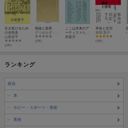
生き延びるため
視線と差異
ここは未来のア
革命と住宅
の女性史
グリゼルダ・ポロック
ーティストたち
本田 晃子
山家悠平
が眠る部屋とな
新藤淳
りえてきたか？
(2件)
(3件)
(2件)
ランキング
総合
本
ホビー・スポーツ・美術
美術