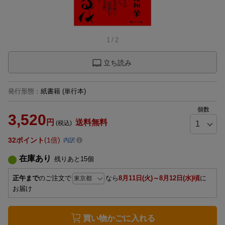
1
/
2
立ち読み
発行形態
：
紙書籍
(単行本)
個数
3,520
円
送料無料
(税込)
32
ポイント
1倍
内訳
在庫あり
残りあと
15
個
正午まで
のご注文で
なら
8月11日(火)～8月12日(水)頃
に
お届け
買い物かごに入れる