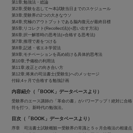
第1章;勉強法・総論
第2章;受験を志して〜本試験当日までのスケジュール
第3章;受験界の2つの大きなウソ
第4章;究極のアウトプットである脳内復元が最終目標
第5章;リコレクト(Recollect法)(=思い出す方法)
第6章;択一解答時の思考法(=合格する思考法)
第7章;推理で差をつける
第8章;記述・省エネ学習法
第9章;モチベーションを高め続ける具体的思考法
第10章;予備校の利用法
第11章;改正との向き合い方
第12章;将来の司法書士(受験生)へのメッセージ
付録;4ヶ月で合格する勉強計画
内容紹介（「BOOK」データベースより）
受験界のエース講師の「革命の書」がパワーアップ！絶対に合格
符を打つ、新時代の勉強法。
目次（「BOOK」データベースより）
序章 司法書士試験概観ー受験界の常識と５ヶ月合格法の相違点