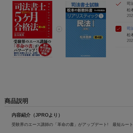
司
松
20
司
松
20
商品説明
内容紹介（JPROより）
受験界のエース講師の「革命の書」がアップデート! 最短ルート