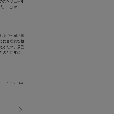
のスケジュール
法） ほか）／
れまでの司法書
てに合理的な根
えるため、辰已
たのと同年に、
ページ：1/31