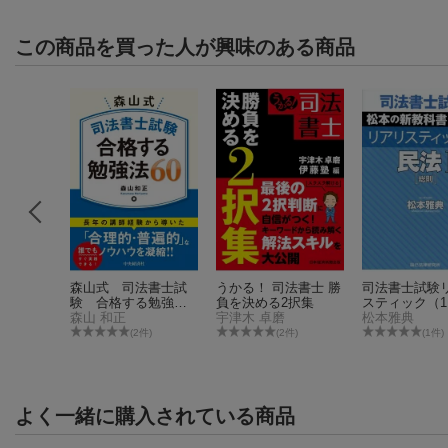
この商品を買った人が興味のある商品
法書士 必
森山式 司法書士試
うかる！ 司法書士 勝
司法書士試験
全11科目
験 合格する勉強法6
負を決める2択集
スティック（1
0
森山 和正
宇津木 卓磨
版
松本雅典
(2件)
(2件)
(1件)
よく一緒に購入されている商品