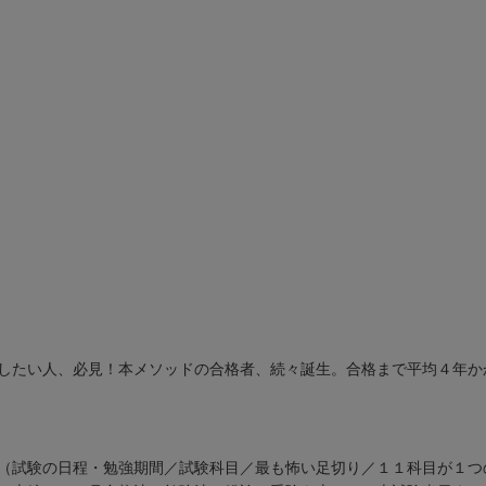
したい人、必見！本メソッドの合格者、続々誕生。合格まで平均４年か
（試験の日程・勉強期間／試験科目／最も怖い足切り／１１科目が１つ