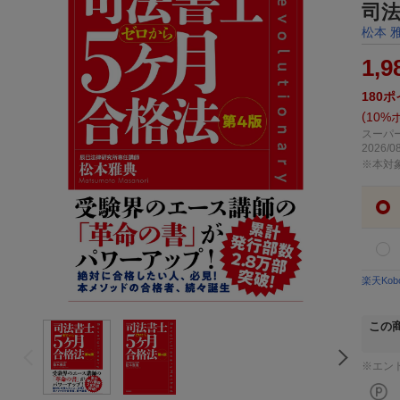
司法
松本 
1,9
180
ポ
10%
スーパー
2026/08
※本対
楽天Ko
この
※エン