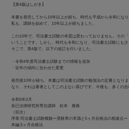
【第4版はしがき】
本書を発売してから10年以上が経ち、時代も平成から令和にな
私も、講師を始めて、10年以上が経ちました。
この10年で、司法書士試験の本質は変わっておりません。その
いうことです。しかし、時代も令和になり、司法書士試験にも少
そこで、第4版で、以下の改訂を行いました。
・令和4年度司法書士試験までの情報を追加
・近年の傾向に合わせた変更
発売後10年が経ち、本書は司法書士試験の勉強法の定番となり
なり、それは著者としてこの上ない喜びです。今後も、多くの合
令和5年2月
辰已法律研究所専任講師 松本 雅典
（目次）
序章;司法書士試験概観ー受験界の常識と5ヶ月合格法の相違点ー
本編;5ヶ月合格法