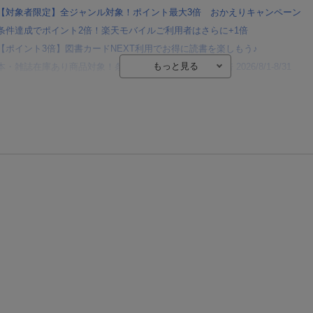
【対象者限定】全ジャンル対象！ポイント最大3倍 おかえりキャンペーン
条件達成でポイント2倍！楽天モバイルご利用者はさらに+1倍
【ポイント3倍】図書カードNEXT利用でお得に読書を楽しもう♪
本・雑誌在庫あり商品対象！条件達成でポイント最大10倍 2026/8/1-8/31
【楽天Kobo】初めての方！条件達成で楽天ブックス購入分がポイント20倍
【楽天モバイルご利用者限定】条件達成で100万ポイント山分け！
【Rakuten Fashion×楽天ブックス】条件達成で10万ポイント山分け
【スタンプカード】楽天ポイントもらえる＆抽選で豪華景品が当たる！
楽天モバイル紹介キャンペーンの拡散で300円OFFクーポン進呈