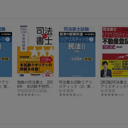
リアリ
無敵の司法書士 202
司法書士試験リアリ
[第2版]司法書
）第4
6年 本試験予想問題
スティック（2）第4
アリスティック
集
早稲田経営出版編集部
版
松本雅典
産登記法 記述
松本雅典
(1件)
(1件)
(1件)