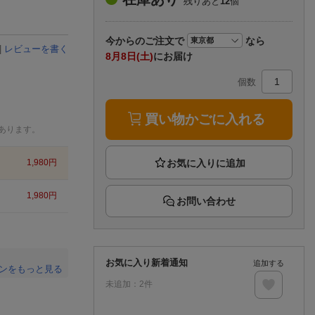
残りあと
12
個
楽天チケット
エンタメニュース
推し楽
今から
のご注文で
なら
|
レビューを書く
8月8日(土)
にお届け
個数
買い物かごに入れる
あります。
1,980
円
1,980
円
お問い合わせ
お気に入り新着通知
追加する
ンをもっと見る
未追加：
2
件
。