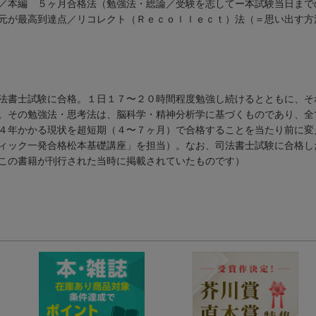
／本編 ５ヶ月合格法（勉強法・総論／受験を志してー本試験当日まで
元が最高到達点／リコレクト（Ｒｅｃｏｌｌｅｃｔ）法（＝思い出す方
法書士試験に合格。１日１７〜２０時間程度勉強し続けるとともに、そ
。その勉強法・思考法は、脳科学・精神分析学に基づくものであり、全
４年かかる現状を超短期（４〜７ヶ月）で合格することを当たり前に変
ィック一発合格松本基礎講座」を担当）。なお、司法書士試験に合格し
この書籍が刊行された当時に掲載されていたものです）