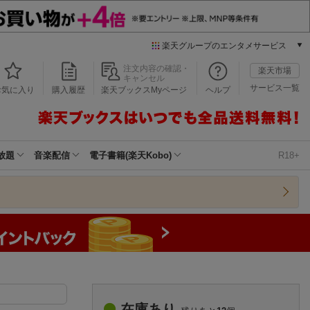
楽天グループのエンタメサービス
本/ゲーム/CD/DVD
注文内容の確認・
楽天市場
キャンセル
楽天ブックス
サービス一覧
お気に入り
購入履歴
楽天ブックスMyページ
ヘルプ
電子書籍
楽天Kobo
雑誌読み放題
楽天マガジン
放題
音楽配信
電子書籍(楽天Kobo)
R18+
音楽配信
楽天ミュージック
動画配信
楽天TV
動画配信ガイド
Rakuten PLAY
無料テレビ
Rチャンネル
チケット
在庫あり