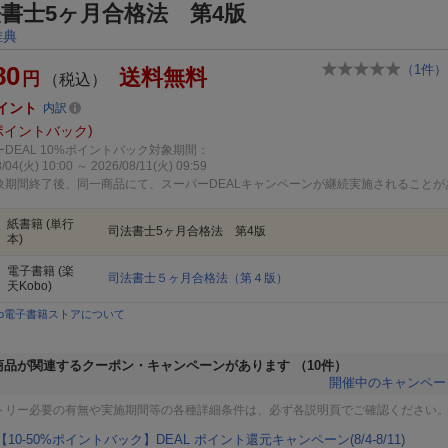
書士5ヶ月合格法 第4版
雅典
80
（
1
件）
送料無料
円
（税込）
イント
内訳
ポイントバック
DEAL 10%ポイントバック対象期間：
/04(火) 10:00 ～ 2026/08/11(火) 09:59
象期間終了後、同一商品にて、スーパーDEALキャンペーンが継続実施されることが
紙書籍
(単行
司法書士5ヶ月合格法 第4版
本)
電子書籍
(楽
司法書士５ヶ月合格法（第４版）
天Kobo)
bo電子書籍ストアについて
商品が関連するクーポン・キャンペーンがあります
（10件）
開催中のキャンペー
トリー必要の有無や実施期間等の各種詳細条件は、必ず各説明頁でご確認ください
【10-50%ポイントバック】DEAL ポイント還元キャンペーン(8/4-8/11)