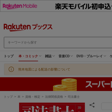
トップ
本・コミック
雑誌
音楽CD
DVD・ブルーレイ
熊本地震による配送の影響について
現
トップ
>
本
>
資格・検定
>
法律関係資格
>
司法書士
在
地