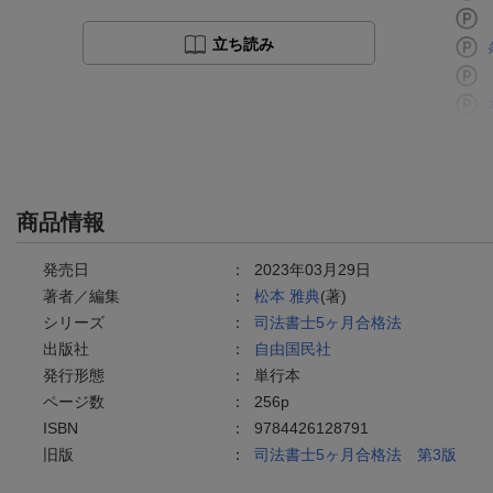
立ち読み
商品情報
発売日
：
2023年03月29日
著者／編集
：
松本 雅典
(著)
シリーズ
：
司法書士5ヶ月合格法
出版社
：
自由国民社
発行形態
：
単行本
ページ数
：
256p
ISBN
：
9784426128791
旧版
：
司法書士5ヶ月合格法 第3版