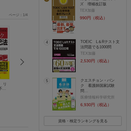
ズ 増補改訂版
TEX加藤
ページ：
1
/
4
990円（税込）
TOEIC L＆Rテスト文
4
法問題でる1000問
TEX加藤
2,530円（税込）
クエスチョン・バン
5
士 リ
まるわかり！「司法
司法書士の「お仕
新人司法書士・補
ク 看護師国家試験
不動
書士」
事」と「正体」が
者のための登記業
問…
式
日本司法書士会連合会
よ〜くわかる本［第3
大越一毅
現場の教科書
福島 崇弘
医療情報科学研究所
版］
6,930円（税込）
資格・検定ランキングを見る