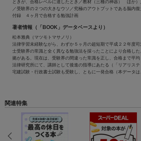
ときが、合格レベルに達したとき／教材（三種の神器） ほか）
／受験界の２つの大きなウソ／究極のアウトプットである脳内復
付録 ４ヶ月で合格する勉強計画
著者情報（「BOOK」データベースより）
松本雅典（マツモトマサノリ）
法律学習未経験ながら、わずか５ヶ月の超短期で平成２２年度司
士受験界の常識と全く異なる勉強法を採ったことにより合格した
拠がある。現在は、受験界の間違った常識を正し、合格まで平均
法律研究所にて、講師として後進の指導にあたる（「リアリステ
宅建試験・行政書士試験も受験し、ともに一発合格（本データは
関連特集