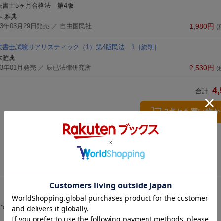
法書士5ヶ月合格法 第4版
本 雅典
23年03月29日発売
／ 自由国民社
1,980
円
(
法書士試験リアリスティック（1）第4版
民法
1［総則］
本雅典
23年01月発売
／ 辰已法律研究所
2,530
円
(
4,
合計
2点とも買い物
で一発合格を狙いたい方、必見！ 累計発行部数2.8万部突破！