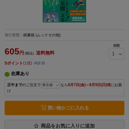
発行形態
：
紙書籍
(ムックその他)
個数
605
円
送料無料
(税込)
5
ポイント
1倍
内訳
在庫あり
正午まで
のご注文で
なら
8月7日(金)～8月9日(日)頃
にお届
け
買い物かごに入れる
商品をお気に入りに追加