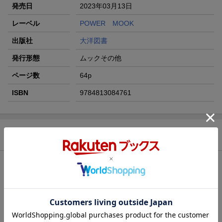
発売日
2023年03月13日
レーベル
POWER MOOK
出版社
大洋図書
発行形態
ムックその他
ページ数
64p
ISBN
9784813084761
商品説明
内容紹介（JPROより）
セルフケアで足腰の痛みを根本から治す
100歳まで歩ける足腰のつくり方
●巻頭特集