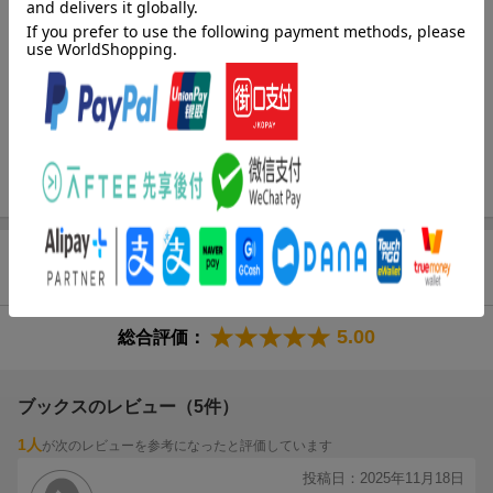
足腰の衰えを防いで一生自分の足で歩く
一生歩ける体づくりのカギを握るひざ関節
「すり減った軟骨は再生しない」はウソ!
【1章】足腰に痛みが出る3大原因
足腰に痛みが出る原因
・姿勢が悪い/誤った体の使い方をしている/体が重い
【2章】一生歩ける体をつくる「たつみ式・体操」
たったこれだけ！「たつみ式・体操」
たつみ式・正しい立ち方
筋肉に働きかける
・たつみ式内もも歩き/寝転んで内転筋体操/足指にぎり/腰上げ体
商品レビュー（5件）
操/壁背伸び体操
今ある痛みを取り除く
・足振り子体操/CS体操/足指ほぐし
5.00
総合評価：
【3章】一生歩ける体をつくる生活習慣病
食べ方
・週に1回「空腹の日」をつくる
ブックスのレビュー（5件）
・15秒ルールで早食いを回避
1人
が次のレビューを参考になったと評価しています
・玄米習慣を取り入れる
・地元野菜を意識して食べる
投稿日：2025年11月18日