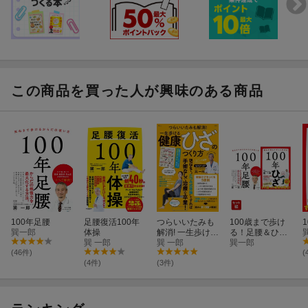
この商品を買った人が興味のある商品
100年足腰
足腰復活100年
つらいいたみも
100歳まで歩け
巽一郎
体操
解消! 一生歩ける
る！足腰＆ひざ
巽 一郎
健康ひざのつく
巽 一郎
健康 2冊セット
巽一郎
り方
(46件)
(
(4件)
(3件)