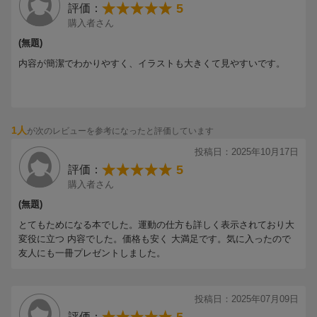
・正しい姿勢で食事をする
5
評価：
サプリメントの効果は期待薄
購入者さん
免疫力を下げるストレスをこまめに解消
(無題)
血流を良くして痛みを和らげる
内容が簡潔でわかりやすく、イラストも大きくて見やすいです。
足腰に負担をかけない暮らしの工夫
体温を高めに保つ
痛みがあるときは杖を使う
痛み止めは最小限にとどめる
・・・&MORE
1人
が次のレビューを参考になったと評価しています
投稿日：2025年10月17日
5
評価：
購入者さん
(無題)
とてもためになる本でした。運動の仕方も詳しく表示されており大
変役に立つ 内容でした。価格も安く 大満足です。気に入ったので
友人にも一冊プレゼントしました。
投稿日：2025年07月09日
評価：