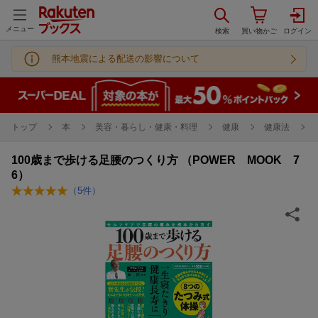
メニュー
熊本地震による配送の影響について
トップ
本
美容・暮らし・健康・料理
健康
健康法
100歳まで歩ける足腰のつくり方 （POWER MOOK 7
6）
（
5
件）