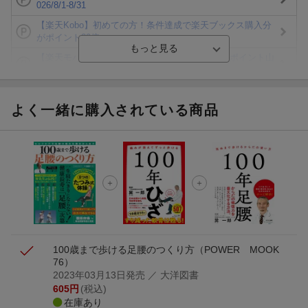
026/8/1-8/31
【楽天Kobo】初めての方！条件達成で楽天ブックス購入分
がポイント20倍
【楽天モバイルご利用者限定】条件達成で100万ポイント山
分け！
【Rakuten Fashion×楽天ブックス】条件達成で10万ポイン
ト山分け
よく一緒に購入されている商品
【スタンプカード】楽天ポイントもらえる＆抽選で豪華景品
が当たる！
楽天モバイル紹介キャンペーンの拡散で300円OFFクーポン
進呈
条件達成で楽天限定・宝塚歌劇 宙組貸切公演ペアチケット
が当たる
100歳まで歩ける足腰のつくり方
（POWER MOOK
76）
2023年03月13日発売
／ 大洋図書
605
円
(税込)
在庫あり