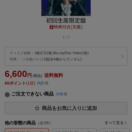
1
/
2
ディスク枚数
：
3枚(CD2枚,Blu-rayDisc Video1枚)
特典：
ソロ缶バッジ1個(全4種からランダム)
6,600
円
送料無料
(税込)
60
ポイント
1倍
内訳
ご注文できない商品
詳細
商品をお気に入りに追加
他の形態の商品
すべて見る
（全
3
件）