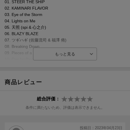
佐藤流司、福澤 侑、spi、心之介の4人による、これまでの伝統的
01. STEER THE SHIP
な日本カルチャーとは一線を画す、
02. KAMINARI FLAVOR
全く新しいジャパニーズポップを世界に向け発信する音楽パフォ
03. Eye of the Storm
ーマンスユニット。
04. Lights on Me
アーティスト名「ZIPANG OPERA」は一曲一曲が歌劇になってい
05. 天照 (spi & 心之介)
るようなパフォーマンスを行うことから命名。
06. BLAZY BLAZE
EDM、エレクトロ・ポップ、ミクスチャー、ラップ、ポップなど
07. ツギハギ (佐藤流司 & 福澤 侑)
様々な音楽アプローチで独特の日本(和)の世界観を表現する。
08. Breaking Down
09. Pieces of a Dream
10. Day by Day
11. Like a Wolf
【CD】DISC 2
商品レビュー
「ZIPANG OPERA ACT ZERO ~暁の海~」 公演音源
01. Cherry Blossom
02. DRAGON FIREWORK
総合評価：
03. Higher Ground
条件に満たないため、評価は表示できません。
04. Last Quarter
05. WELCOME TO NEW WORLD (福澤 侑)
06. I Believe (spi)
投稿日：2023年04月23日
07. Alter Ego (佐藤流司)