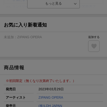
エントリー＆3,000円以上購入で無料データSIM（3GB/月プ
ラン）が当たる！
楽天モバイル紹介キャンペーンの拡散で300円OFFクーポン
進呈
お気に入り新着通知
条件達成で楽天限定・宝塚歌劇 宙組貸切公演ペアチケット
が当たる
未追加：
ZIPANG OPERA
追加する
エントリー＆条件達成で『鬼滅の刃』オリジナルきんちゃく
袋が当たる！
【楽天24】日用品の楽天24と楽天ブックス買いまわりでク
ーポン★
商品情報
※初回限定（無くなり次第終了いたします。）
発売日
2023年03月29日
アーティスト
ZIPANG OPERA
発売元
(株)LDH JAPAN