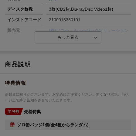
ディスク枚数
3枚(CD2枚,Blu-rayDisc Video1枚)
インストアコード
2100013380101
販売元
(株)ソニー・ミュージックソリューション
ズ
総曲数
ー／-／-(アルバム)
収録時間
ー／ー／ー
商品説明
品番
LGCL-1008/10
洋題
FUURINKAZAN
特典情報
※数量に限りがございます。お早めにご注文ください。無くなり次第、当ペ
ージ上で終了告知をさせていただきます。
先着特典
特典
ソロ缶バッジ1個(全4種からランダム)