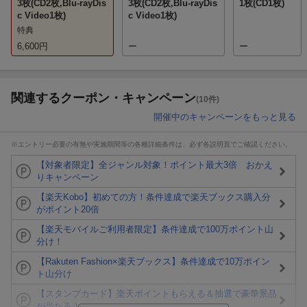
3枚(CD2枚,Blu-rayDis
3枚(CD2枚,Blu-rayDis
1枚(CD1枚)
c Video1枚)
c Video1枚)
特典
6,600
円
ー
ー
関連するクーポン・キャンペーン
(10件)
開催中のキャンペーンをもっと見る
※エントリー必要の有無や実施期間等の各種詳細条件は、必ず各説明頁でご確認ください。
【対象者限定】全ジャンル対象！ポイント最大3倍 おかえ
りキャンペーン
【楽天Kobo】初めての方！条件達成で楽天ブックス購入分
がポイント20倍
【楽天モバイルご利用者限定】条件達成で100万ポイント山
分け！
【Rakuten Fashion×楽天ブックス】条件達成で10万ポイン
ト山分け
【スタンプカード】楽天ポイントもらえる＆抽選で豪華景品
が当たる！