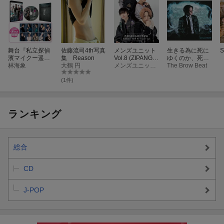
ーお客様都合によるキャンセルの場合は「キャンペーン対象外」
ーご注文後、「対象商品」が欠品や発売延期・中止などで発送で
きない場合は「キャンペーン対象外」
ーメンテナンスなどでご注文いただけない場合がございますが、
舞台『私立探偵
佐藤流司4th写真
メンズユニット
生きる為に死に
S
キャンペーン期間を延長することはございません。何とぞご了承
濱マイクー遥か
集 Reason
Vol.8 (ZIPANG O
ゆくのか、死に
ください。
な時代の階段を
林海象
大鶴 円
PERA版)
メンズユニット編集部
ゆく為に生きる
The Brow Beat
ー当キャンペーンを予告なく中止させていただく場合がございま
ー』【Blu-ray】
のか、誰の為
に、何の為に自
(1件)
す。
分は生きている
ー取得した個人情報は個人情報保護方針に基づいてお取り扱いい
のか、人生につ
いて少しだけ、
たします
深く本気で考え
ランキング
てみたらあまり
にも、耐え難い
ほど辛くて悲し
くて、誰かと自
総合
分を比べてしま
う自分
CD
J-POP