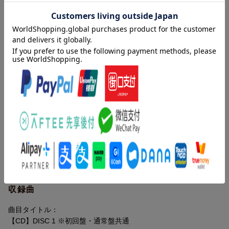
【応募期間】
2023年3月28日(火)10:00〜4月30日(日)23:59 まで
内容紹介
※応募期間を過ぎますと、ご応募いただけなくなりますのでご注
意ください。
ZIPANG OPERA待望の2ndアルバムが発売決定！
※アクセスが集中すると、応募サイトにつながりにくくなる可能
性がございます。当選
ZIPANG OPERAの2ndアルバムが3/29(水)に発売決定！
は受付順ではございませんので、時間帯を改めてご応募いただき
昨年配信シングルとしてリリースした「STEER THE SHIP」や
ますようお願いいたします。
「KAMINARI FLAVOR / Like a Wolf」に、新曲8曲を加えた全11曲
※締切前はアクセスが集中する可能性がございますので、時間の
を収録。
余裕をもってご応募ください。
今作は前作アルバムから、より一人一人の個性が発揮された、曲
【応募方法】
のバリエーションにも富んだ聴きごたえのある作品に仕上がって
ZIPANG OPERA 2nd アルバム『風林火山』発売記念メンバー個別
います！
オンライントーク会応募抽選特設サイト
初回生産限定盤にはZIPANG OPERA初となるMusic Video作品「K
URL //ticket.fortunemeets.app/zipangopera/2nd/
AMINARI FLAVOR」と、
彼らの2022年の活動に密着したドキュメント映像を収録！
デビュー1周年を迎えさらにパワーアップしたZIPANG OPERAの
新しい作品を是非お手に取って体感してください！
収録曲
【発売元：(株)LDH JAPAN】【レーベル：LDH Records】
曲目タイトル：
アーティストプロフィール
【CD】DISC 1 ※初回盤・通常盤共通