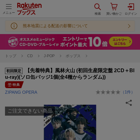
メニュー
熊本地震による配送の影響について
トップ
CD
J-POP
ポップス
【先着特典】風林火山 (初回生産限定盤 2CD＋Bl
初回限定
u-ray)(ソロ缶バッジ1個(全4種からランダム))
特典
ZIPANG OPERA
（
1
件）
ご注文できない商品