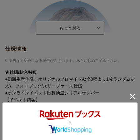
仕様情報
※予告なく変更になる場合がございます。あらかじめご了承下さい。
★仕様/封入特典
●初回生産仕様：オリジナルブロマイドA(全8種より1枚ランダム封
入)、フォトブック/スリーブケース仕様
●オンラインイベント応募抽選シリアルナンバー
【イベント内容】
ZIPANG OPERA メンバー個別オンライントーク会
参加メンバー：佐藤流司，福澤 侑，心之介，spi
【開催日時】
2023年5月22日(月)
※開催時間は後日発表