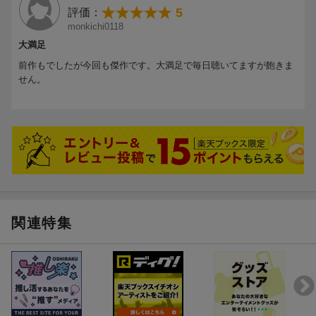
抽選特典
特典
5
評価：
08. HATE DISTANCE (心之介)
monkichi0118
09. Breath
※こちらの特典は終了しました
10. DRAMA
大満足
11. Happy Feeling
前作もでしたが今回も傑作です。大満足で毎日聴いてますが飽きま
ZIPANG OPERAメンバー全員直筆サイン入り色紙（抽選
12. 開華
せん。
で5名様にプレゼント）
13. 鳴音
14. OVERGROUND
ZIPANG OPERA】 『風林火山』発売記念 抽選キャンペーン実施
決定！
【Blu-ray】
・KAMINARI FLAVOR ?Music Video-
【予約購入対象期間】
・Road to "風林火山"
2023年3月13日 12:00～2023年4月4日23:59まで
※期間中にご注文頂いた方対象。以前にご予約いただいた方も対
象となります
関連特集
■キャンペーン対象
キャンペーン期間中に楽天ブックスにて「対象商品」をご予
約・ご購入(ご注文完了)された方
※「対象商品」は以下に記載
※対象商品を購入数1枚につき、1口の応募権利となります。