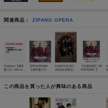
■キャンペーン対象サービス
-楽天ブックス（PC・スマートフォン）
-iPhoneアプリ版楽天ブックス
関連商品
：
ZIPANG OPERA
-Androidアプリ版楽天ブックス
※電子書籍（楽天Kobo)、ダウンロード版商品はキャンペーンの対
象外となります。
■対象商品
対象商品を全てみる⇒こちら
■プレゼント内容
ZIPANG OPERAメンバー全員直筆サイン色紙
Ambition【通常
ZIPANGRIMM
KAMIYAGURA
【先着特典】ZIP
A
枚数：5枚
盤 CD＋Blu-ra
【通常盤 CD＋B
(初回生産限定盤
ANGRIMM【通
y】
lu-ray】
2CD＋2Blu-ray)
常盤 CD＋Blu-ra
＋
y】(グループC
※プレセントの当選結果は、賞品の発送をもって代えさせていた
「ソロ缶バッ
ジ」（約56m
だきます（2023年4月下旬頃の発送予定）
この商品を買った人が興味のある商品
m）※全3種のう
※賞品の送付先は商品の送付先と同一になります。
ちランダム1種
お渡し)
※プレゼント内容が変更となる場合がございます。
■その他ご連絡