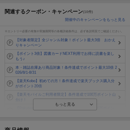
関連するクーポン・キャンペーン
(10件)
開催中のキャンペーンをもっと見る
※エントリー必要の有無や実施期間等の各種詳細条件は、必ず各説明頁でご確認ください。
【対象者限定】全ジャンル対象！ポイント最大3倍 おかえ
りキャンペーン
【ポイント3倍】図書カードNEXT利用でお得に読書を楽し
もう♪
本・雑誌在庫あり商品対象！条件達成でポイント最大10倍 2
026/8/1-8/31
【楽天Kobo】初めての方！条件達成で楽天ブックス購入分
がポイント20倍
【楽天モバイルご利用者限定】条件達成で100万ポイント山
分け！
【Rakuten Fashion×楽天ブックス】条件達成で10万ポイン
ト山分け
【スタンプカード】楽天ポイントもらえる＆抽選で豪華景品
が当たる！