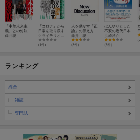
「中華未来主
「コロナ」から
人を動かす「正
ぼんやりとした
義」との対決
日常を取り戻す
論」の伝え方
不安の近代日本
藤井聡
クライテリオン編集部編
藤井 聡
浜崎洋介
(
(1件)
(8件)
(3件)
ランキング
総合
雑誌
専門誌