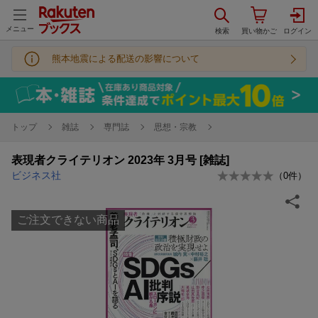
メニュー
熊本地震による配送の影響について
トップ
雑誌
専門誌
思想・宗教
表現者クライテリオン 2023年 3月号 [雑誌]
ビジネス社
（
0
件）
ご注文できない商品