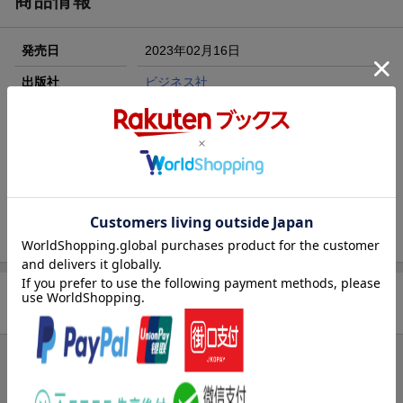
商品情報
エントリー＆3,000円以上購入で無料データSIM（3GB/月プ
ラン）が当たる！
発売日
2023年02月16日
楽天モバイル紹介キャンペーンの拡散で300円OFFクーポン
進呈
出版社
ビジネス社
条件達成で楽天限定・宝塚歌劇 宙組貸切公演ペアチケット
サイズ
A5
が当たる
楽天ブックス雑誌
17593
コード
JAN
4910175930339
バックナンバー
この雑誌の他の号を見る
商品レビュー
まだレビューがありません。