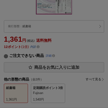
発行形態
：
紙書籍
1,361
円
送料無料
(税込)
12
ポイント
1倍
内訳
ご注文できない商品
詳細
商品をお気に入りに追加
他の形態の商品
すべて見る
（全
2
件）
紙書籍
定期購読
ポイント3倍
Fujisan
1,361
円
1,540
円