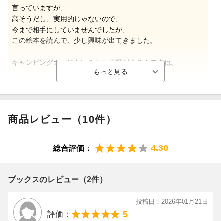
言っていますが、
高そうだし、実用的じゃないので、
今まで相手にしていませんでしたが、
この絵本を読んで、少し興味が出てきました。
キャンピングカーにもいろんな種類があるんですね。
キャンプ場でいろんな人がキャンピングカーの中を
見せてくれる場面に
小6の息子は「自慢かよー」
と言っていましたが、
商品レビュー（10件）
実際いろんな工夫をしている人たちは
自慢したくなるんでしょうね。
4.30
総合評価：
（まことあつさん 30代・埼玉県 男の子12歳、男の子9歳）
ブックスのレビュー（2件）
【情報提供・絵本ナビ】
投稿日：2026年01月21日
5
評価：