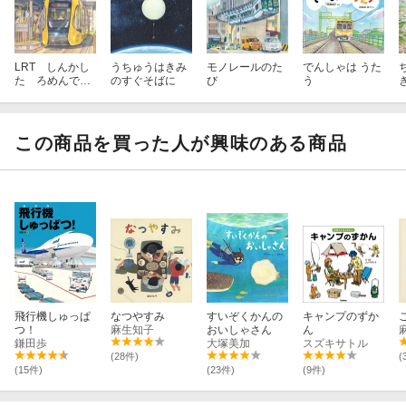
LRT しんかし
うちゅうはきみ
モノレールのた
でんしゃは うた
た ろめんでん
のすぐそばに
び
う
しゃ ライトレ
ール
この商品を買った人が興味のある商品
飛行機しゅっぱ
なつやすみ
すいぞくかんの
キャンプのずか
つ！
麻生知子
おいしゃさん
ん
鎌田歩
大塚美加
スズキサトル
(28件)
(
(15件)
(23件)
(9件)