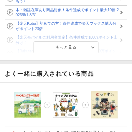
もう♪
本・雑誌在庫あり商品対象！条件達成でポイント最大10倍 2
026/8/1-8/31
【楽天Kobo】初めての方！条件達成で楽天ブックス購入分
がポイント20倍
【楽天モバイルご利用者限定】条件達成で100万ポイント山
分け！
【Rakuten Fashion×楽天ブックス】条件達成で10万ポイン
ト山分け
【スタンプカード】楽天ポイントもらえる＆抽選で豪華景品
が当たる！
よく一緒に購入されている商品
エントリー＆3,000円以上購入で無料データSIM（3GB/月プ
ラン）が当たる！
楽天モバイル紹介キャンペーンの拡散で300円OFFクーポン
進呈
条件達成で楽天限定・宝塚歌劇 宙組貸切公演ペアチケット
が当たる