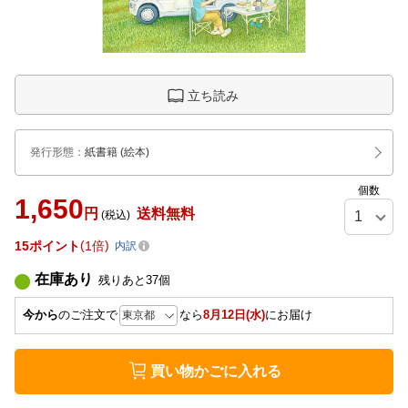
立ち読み
発行形態
：
紙書籍
(絵本)
個数
1,650
円
送料無料
(税込)
15
ポイント
1倍
内訳
在庫あり
残りあと
37
個
今から
のご注文で
なら
8月12日(水)
にお届け
買い物かごに入れる