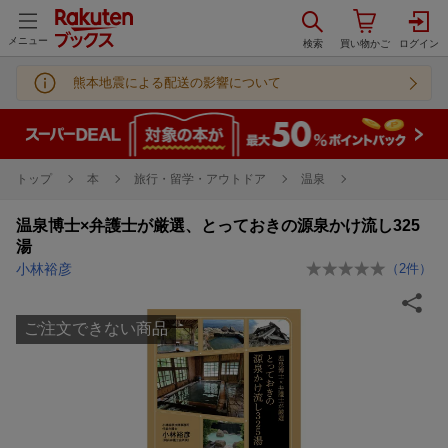
メニュー
熊本地震による配送の影響について
トップ
本
旅行・留学・アウトドア
温泉
温泉博士×弁護士が厳選、とっておきの源泉かけ流し325
湯
小林裕彦
（
2
件）
ご注文できない商品