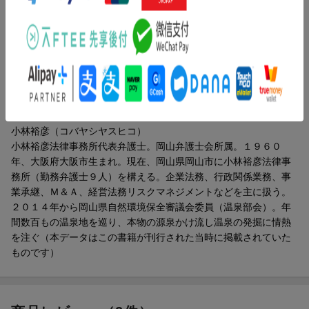
第１部 満足できる源泉かけ流し温泉３２５選（満足できる宿泊
２００選／満足できる日帰り１２５選）／第２部 温泉にまつわ
る３０のお話（不思議な話／なまめかしい話／怖い話／困った話
／面白い話／おまけの話）／温泉インデックス＆ジャンル別温泉
リスト
著者情報（「BOOK」データベースより）
小林裕彦（コバヤシヤスヒコ）
小林裕彦法律事務所代表弁護士。岡山弁護士会所属。１９６０
年、大阪府大阪市生まれ。現在、岡山県岡山市に小林裕彦法律事
務所（勤務弁護士９人）を構える。企業法務、行政関係業務、事
業承継、Ｍ＆Ａ、経営法務リスクマネジメントなどを主に扱う。
２０１４年から岡山県自然環境保全審議会委員（温泉部会）。年
間数百もの温泉地を巡り、本物の源泉かけ流し温泉の発掘に情熱
を注ぐ（本データはこの書籍が刊行された当時に掲載されていた
ものです）