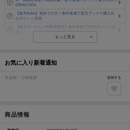
026/8/1-8/31
【楽天Kobo】初めての方！条件達成で楽天ブックス購入分
がポイント20倍
【楽天モバイルご利用者限定】条件達成で100万ポイント山
分け！
【Rakuten Fashion×楽天ブックス】条件達成で10万ポイン
ト山分け
【スタンプカード】楽天ポイントもらえる＆抽選で豪華景品
が当たる！
お気に入り新着通知
エントリー＆3,000円以上購入で無料データSIM（3GB/月プ
ラン）が当たる！
未追加：
小林裕彦
追加する
楽天モバイル紹介キャンペーンの拡散で300円OFFクーポン
進呈
条件達成で楽天限定・宝塚歌劇 宙組貸切公演ペアチケット
が当たる
商品情報