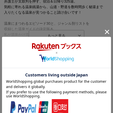
弁護士が太鼓判を押す、宿泊＆日帰り325湯。
気軽に寄れる温泉銭湯から、山道・野道を数時間歩く秘湯まで
入りたくなる温泉が見つかること請け合いです！
温泉にまつわるエピソード30と、ジャンル別リストを
収録した温泉ガイドの決定版♨︎
私が源泉かけ流しをおすすめする理由
第1部 満足できる源泉かけ流し温泉325選
満足できる宿泊200選
満足できる日帰り125選
内容紹介（「BOOK」データベースより）
第2部 温泉にまつわる30のお話
不思議な話 第1話〜第9話
足元から湧出する新鮮な源泉で満たされた浴槽が「本物」の源泉
艶かしい話 第10話〜第13話
かけ流し温泉です。北海道から沖縄まで、良質な源泉を求めて旅
怖い話 第14話〜第23話
する弁護士が太鼓判を押す、宿泊＆日帰り３２５湯。気軽に寄れ
困った話 第24話〜第27話
る温泉銭湯から、山道・野道を数時間歩く秘湯まで入りたくなる
面白い話 第28話〜第29話
温泉が見つかること請け合いです！温泉にまつわるエピソード３
おまけの話 第30話
０と、ジャンル別リストを収録した温泉ガイドの決定版。
温泉インデックス＆ジャンル別温泉リスト
目次（「BOOK」データベースより）