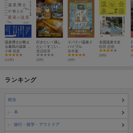
温泉博士が教え
行きたい！残し
ドバドバ温泉ド
全国温泉大全
る最高の温泉 本
たい！すごい温
バイブル
松田 忠徳
物の源泉かけ流
小林 裕彦
泉100
渡辺裕美
岩本薫
し厳選300
(5件)
(
(11件)
(2件)
(4件)
ランキング
総合
本
旅行・留学・アウトドア