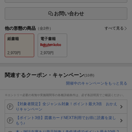
お問い合わせ
他の形態の商品
すべて見る
（全
2
件）
紙書籍
電子書籍
2,970
円
2,970
円
関連するクーポン・キャンペーン
(10件)
開催中のキャンペーンをもっと見る
※エントリー必要の有無や実施期間等の各種詳細条件は、必ず各説明頁でご確認ください。
【対象者限定】全ジャンル対象！ポイント最大3倍 おかえ
りキャンペーン
【ポイント3倍】図書カードNEXT利用でお得に読書を楽し
もう♪
本・雑誌在庫あり商品対象！条件達成でポイント最大10倍 2