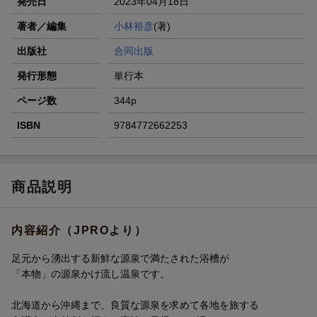
発売日
2023年04月18日
著者／編集
小林裕彦
(著)
出版社
合同出版
発行形態
単行本
ページ数
344p
ISBN
9784772662253
商品説明
内容紹介（JPROより）
足元から湧出する新鮮な源泉で満たされた浴槽が
「本物」の源泉かけ流し温泉です。
北海道から沖縄まで、良質な源泉を求めて各地を旅する