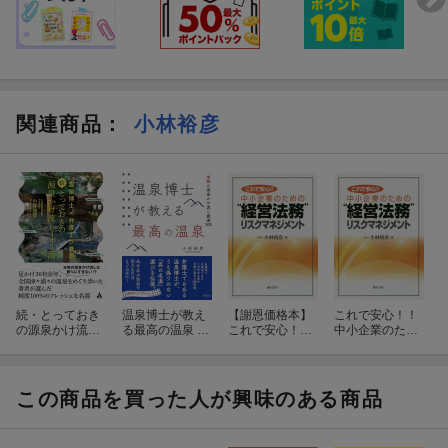
関連商品
：
小林裕彦
続・とっておき
温泉博士が教え
【謝恩価格本】
これで安心！！
の源泉かけ流し
る最高の温泉 本
これで安心！！
中小企業のため
445湯
物の源泉かけ流
中小企業のた
の”経営法務”リ
し厳選300
めの経営法務リ
スクマネジメン
スクマネジメン
ト
ト
この商品を買った人が興味のある商品