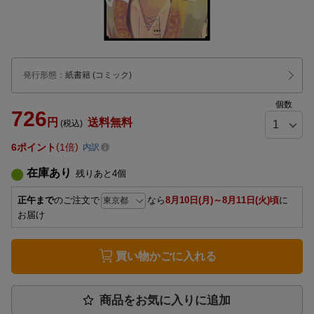
発行形態
：
紙書籍
(コミック)
個数
726
円
送料無料
(税込)
6
ポイント
1倍
内訳
在庫あり
残りあと
4
個
正午まで
のご注文で
なら
8月10日(月)～8月11日(火)頃
に
お届け
買い物かごに入れる
商品をお気に入りに追加