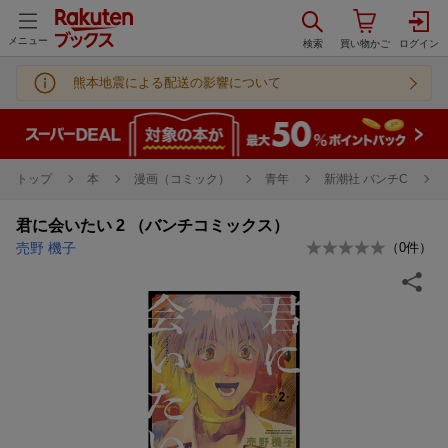
メニュー
熊本地震による配送の影響について
トップ
本
漫画（コミック）
青年
新潮社 バンチC
君に会いたい 2 （バンチコミックス）
売野 機子
（
0
件）