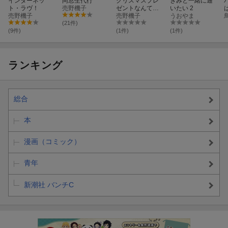
インターネッ
同窓生代行
クリスマスプレ
きみと一緒に通
ト・ラヴ！
売野機子
ゼントなんてい
いたい 2
売野機子
らない
売野機子
うおやま
(21件)
(9件)
(1件)
(1件)
ランキング
総合
本
漫画（コミック）
青年
新潮社 バンチC