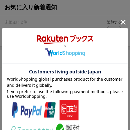
お気に入り新着通知
未追加：
2
件
追加する
商品情報
発売日
2023年03月09日
著者／編集
売野 機子
(著)
シリーズ
君に会いたい
レーベル
バンチコミックス
出版社
新潮社
発行形態
コミック