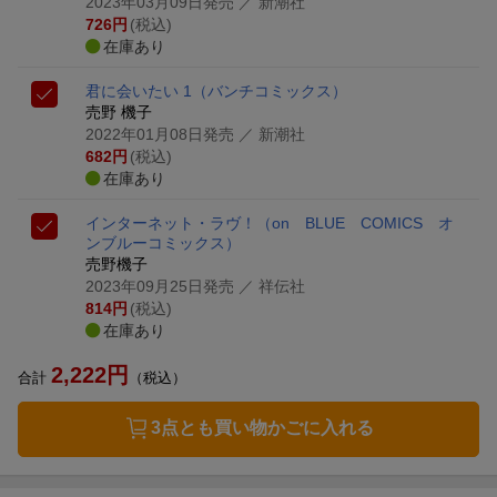
2023年03月09日発売
／ 新潮社
726
円
(税込)
在庫あり
君に会いたい 1
（バンチコミックス）
売野 機子
2022年01月08日発売
／ 新潮社
682
円
(税込)
在庫あり
インターネット・ラヴ！
（on BLUE COMICS オ
ンブルーコミックス）
売野機子
2023年09月25日発売
／ 祥伝社
814
円
(税込)
在庫あり
2,222
円
合計
（税込）
3点とも買い物かごに入れる