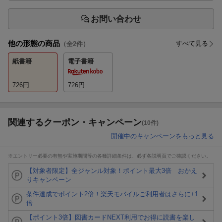
お問い合わせ
他の形態の商品
すべて見る
（全
2
件）
紙書籍
電子書籍
726
円
726
円
関連するクーポン・キャンペーン
(10件)
開催中のキャンペーンをもっと見る
※エントリー必要の有無や実施期間等の各種詳細条件は、必ず各説明頁でご確認ください。
【対象者限定】全ジャンル対象！ポイント最大3倍 おかえ
りキャンペーン
条件達成でポイント2倍！楽天モバイルご利用者はさらに+1
倍
【ポイント3倍】図書カードNEXT利用でお得に読書を楽し