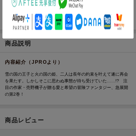
ページ数
192p
ISBN
9784107725745
商品説明
内容紹介（JPROより）
雪の国の王子と火の国の姫、二人は長年の約束を叶えて遂に再会
を果たす。しかしそこに思わぬ事態が待ち受けていた……!? 注
目の作家・売野機子が贈る愛と希望の冒険ファンタジー、急展開
の第2巻！
商品レビュー